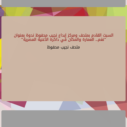
السبت القادم بمتحف ومركز إبداع نجيب محفوظ ندوة بعنوان
"نغم.. العمارة والمكان في ذاكرة الأغنية المصرية"
متحف نجيب محفوظ