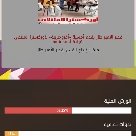
قصر الأمير طاز يقدم أمسية «أفرو-عربية» لأوركسترا الملتقى
بقيادة أحمد شمة
مركز الإبداع الفنى بقصر الأمير طاز
الورش الفنية
53.25%
ندوات ثقافية
11%