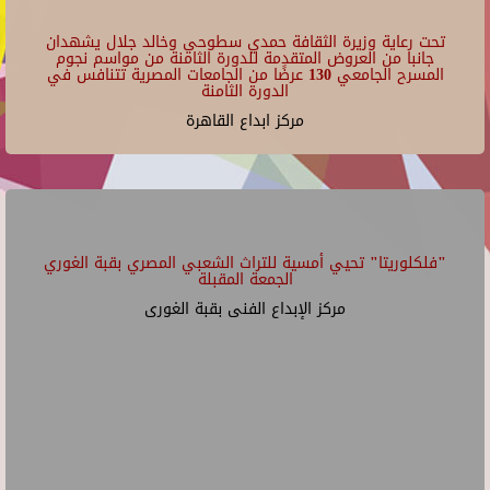
تحت رعاية وزيرة الثقافة حمدي سطوحي وخالد جلال يشهدان
جانبا من العروض المتقدمة للدورة الثامنة من مواسم نجوم
المسرح الجامعي 130 عرضًا من الجامعات المصرية تتنافس في
الدورة الثامنة
مركز ابداع القاهرة
"فلكلوريتا" تحيي أمسية للتراث الشعبي المصري بقبة الغوري
الجمعة المقبلة
مركز الإبداع الفنى بقبة الغورى