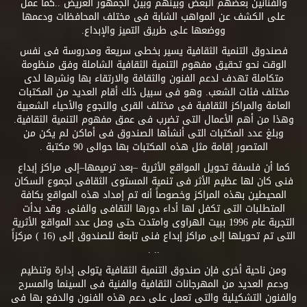
والفنانين بعضهم البعض وبينهم وبين الجمهور العريض ..كما عمل
على الكشف عن المواهب الشابة فى مختلف المحافظات ودعمها
ووضعها على طريق التميز والإبداع.
فصندوق التنمية الثقافية يسير بخطى سريعة ومدروسة فى نفس
الوقت نحو تحقيق مفهوم التنمية الثقافية الشاملة وفق منظومة
متكاملة تهدف لدعم الفنون والثقافة والارتقاء بها ونشرها لدى
مختلف فئات الشعب. وهو فى سبيل ذلك أقام العديد من المكتبات
العامة والمراكز الثقافية فى مختلف القرى والنجوع والأحياء الشعبية
وهذا من أهم الأعمال التى تضرب فى عمق مفهوم التنمية الثقافية.
وبلغ عدد المكتبات التى أنشأها الصندوق فى أماكن لم يكن من
المتصور إقامة مثل هذه المكتبات بها حوالى 90 مكتبة .
كما أن فلسفة تحويل المواقع الأثرية –بعد ترميمها–إلى مراكز إبداع
فنى كان لها عظيم الأثر فى تنمية المستوى الثقافى لجموع السكان
المحيطين بهذه المراكز وخصوصاً أنه تم إمداد هذه المواقع بكافة
المتطلبات التى تكفل لها أداء دورها الثقافى والفنى. وقد بدأت
التجربة عام 1996 ببيت الهراوى وامتدت حتى وصل عدد المواقع الأثرية
التى تم تحويلها إلى مراكز إبداع فنى تابعة للصندوق إلى (16 ) مركزاً
.. .
ومن ناحية أخرى فإن صندوق التنمية الثقافية يتولى إدارة وتنظيم
ودعم العديد من المهرجانات الثقافية والفنية فى السينما والمسرح
والفنون التشكيلية والتى تعمل على دعم هذه الفنون والدفع بها فى