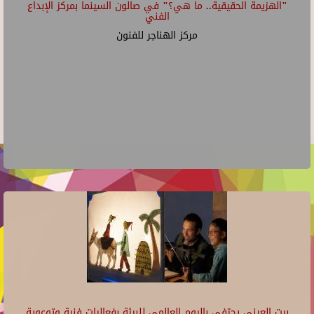
"الهزيمة الحقيقية.. ما هي؟" في صالون السينما بمركز الإبداع
الفني
مركز الهناجر للفنون
بيت العيني يحتفي باليوم العالمي للبيئة بفعاليات فنية وتوعوية