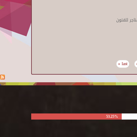
اجر للفنون
last »
53.25%