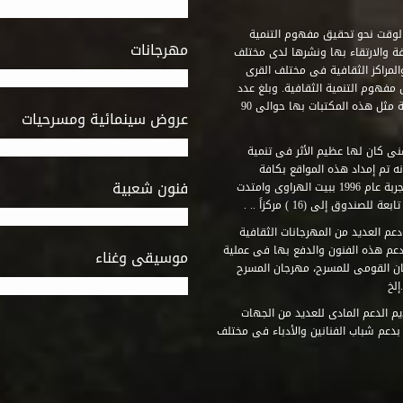
وقت نحو تحقيق مفهوم التنمية
مهرجانات
ة والارتقاء بها ونشرها لدى مختلف
لمراكز الثقافية فى مختلف القرى
مفهوم التنمية الثقافية. وبلغ عدد
المكتبات التى أنشأها الصندوق فى أماكن لم يكن من المتصور إقامة مثل هذه المكتبات بها حوالى 90
عروض سينمائية ومسرحيات
فنى كان لها عظيم الأثر فى تنمية
ه تم إمداد هذه المواقع بكافة
فنون شعبية
المتطلبات التى تكفل لها أداء دورها الثقافى والفنى. وقد بدأت التجربة عام 1996 ببيت الهراوى وامتدت
وق إلى (16 ) مركزاً .. .
عم العديد من المهرجانات الثقافية
دعم هذه الفنون والدفع بها فى عملية
موسيقى وغناء
جان القومى للمسرح، مهرجان المسرح
إلخ
م الدعم المادى للعديد من الجهات
 بدعم شباب الفنانين والأدباء فى مختلف