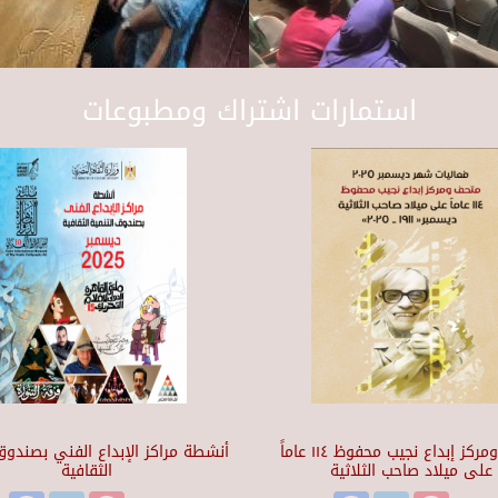
استمارات اشتراك ومطبوعات
متحف ومركز إبداع نجيب محفوظ ١١٤ عاماً
أنشطة مراكز الإبداع الفني بصندوق 
على ميلاد صاحب الثلاثية
الثقافية