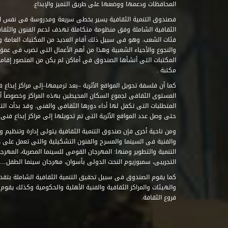
المحافظات ودعمها ووضعها على طريق التميز والإبداع.
فصندوق التنمية الثقافية يسير بخطى سريعة ومدروسة فى نفس ال
الثقافية الشاملة وفق منظومة متكاملة تهدف لدعم الفنون والثقاف
فئات الشعب. وهو فى سبيل ذلك أقام العديد من المكتبات العامة وا
والنجوع والأحياء الشعبية وهذا من أهم الأعمال التى تضرب فى عمق 
مكتبة .
كما أن فلسفة تحويل المواقع الأثرية –بعد ترميمها–إلى مراكز إبداع 
المستوى الثقافى لجموع السكان المحيطين بهذه المراكز وخصوصاً أن
حتى وصل عدد المواقع الأثرية التى تم تحويلها إلى مراكز إبداع فنى تابعة للصند
ومن ناحية أخرى فإن صندوق التنمية الثقافية يتولى إدارة وتنظيم ود
والفنية فى السينما والمسرح والفنون التشكيلية والتى تعمل على 
التنمية والتطوير ومنها: المهرجان القومى للسينما المصرية، المهر
التجريبى، سمبوزيوم النحت الدولى بأسوان، مهرجان سينما الطفل.....
كما يقوم الصندوق فى سبيل تحقيق التنمية الثقافية الشاملة بتقدي
والهيئات والمراكز الثقافية والفنية الأهلية والحكومية وكذلك يقوم
فروع الثقافة.