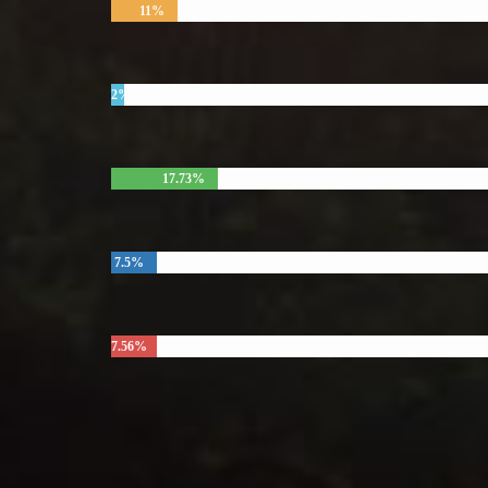
11%
2%
17.73%
7.5%
7.56%