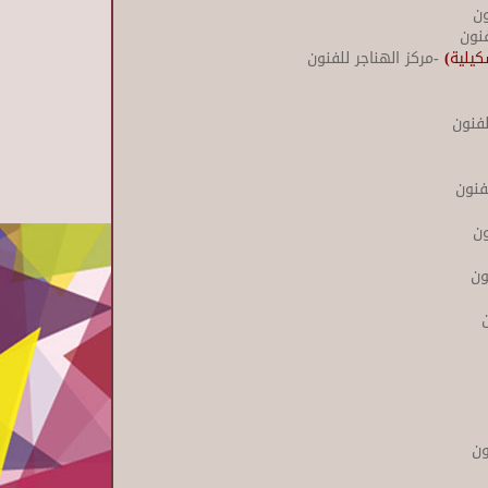
ون
فنون
يلية)
-مركز الهناجر للفنون
لفنون
فنون
ون
ون
ون