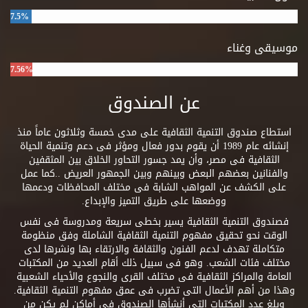
7.5%
موسيقى وغناء
7.56%
عن الصندوق
استطاع صندوق التنمية الثقافية على مدى خمسة وثلاثون عاماً منذ
إنشائه عام 1989 أن يقوم بدور فعال ومؤثر فى دعم وتنمية الحياة
الثقافية فى مصر، وأن يمد جسور التحاور الخلاق بين المثقفين
والفنانين بعضهم البعض وبينهم وبين الجمهور العريض ..كما عمل
على الكشف عن المواهب الشابة فى مختلف المحافظات ودعمها
ووضعها على طريق التميز والإبداع.
فصندوق التنمية الثقافية يسير بخطى سريعة ومدروسة فى نفس
الوقت نحو تحقيق مفهوم التنمية الثقافية الشاملة وفق منظومة
متكاملة تهدف لدعم الفنون والثقافة والارتقاء بها ونشرها لدى
مختلف فئات الشعب. وهو فى سبيل ذلك أقام العديد من المكتبات
العامة والمراكز الثقافية فى مختلف القرى والنجوع والأحياء الشعبية
وهذا من أهم الأعمال التى تضرب فى عمق مفهوم التنمية الثقافية.
وبلغ عدد المكتبات التى أنشأها الصندوق فى أماكن لم يكن من