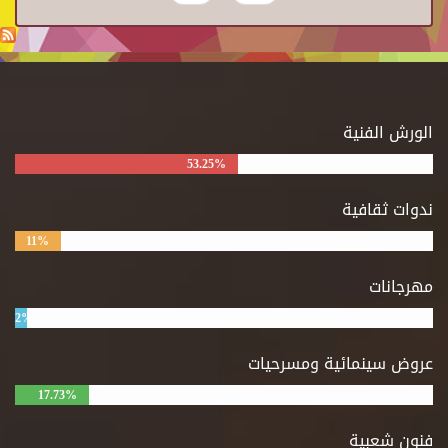
الورش الفنية
53.25%
ندوات ثقافية
11%
مهرجانات
2%
عروض سينمائية ومسرحيات
17.73%
فنون شعبية