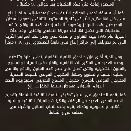
المتصور إقامة مثل هذه المكتبات بها حوالى 90 مكتبة .
كما أن فلسفة تحويل المواقع الأثرية –بعد ترميمها–إلى مراكز إبداع
فنى كان لها عظيم الأثر فى تنمية المستوى الثقافى لجموع السكان
المحيطين بهذه المراكز وخصوصاً أنه تم إمداد هذه المواقع بكافة
المتطلبات التى تكفل لها أداء دورها الثقافى والفنى. وقد بدأت
التجربة عام 1996 ببيت الهراوى وامتدت حتى وصل عدد المواقع الأثرية
التى تم تحويلها إلى مراكز إبداع فنى تابعة للصندوق إلى (16 ) مركزاً
.. .
ومن ناحية أخرى فإن صندوق التنمية الثقافية يتولى إدارة وتنظيم
ودعم العديد من المهرجانات الثقافية والفنية فى السينما والمسرح
والفنون التشكيلية والتى تعمل على دعم هذه الفنون والدفع بها فى
عملية التنمية والتطوير ومنها: المهرجان القومى للسينما المصرية،
المهرجان القومى للمسرح، مهرجان المسرح التجريبى، سمبوزيوم النحت
الدولى بأسوان، مهرجان سينما الطفل.....إلخ
كما يقوم الصندوق فى سبيل تحقيق التنمية الثقافية الشاملة بتقديم
الدعم المادى للعديد من الجهات والهيئات والمراكز الثقافية والفنية
الأهلية والحكومية وكذلك يقوم بدعم شباب الفنانين والأدباء فى
مختلف فروع الثقافة.