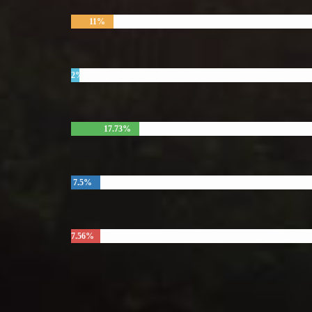
11%
2%
17.73%
7.5%
7.56%