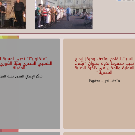
السبت القادم بمتحف ومركز إبداع
"فلكلوريتا" تحيي أمسية لل
نجيب محفوظ ندوة بعنوان "نغم..
الشعبي المصري بقبة الغوري 
العمارة والمكان في ذاكرة الأغنية
المقبلة
المصرية"
مركز الإبداع الفنى بقبة الغو
متحف نجيب محفوظ