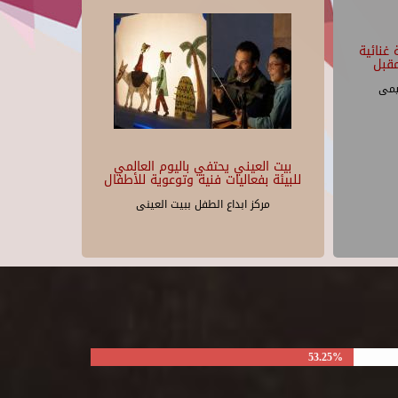
غنائية
قبل
يمى
بيت العيني يحتفي باليوم العالمي
للبيئة بفعاليات فنية وتوعوية للأطفال
مركز ابداع الطفل ببيت العينى
53.25%