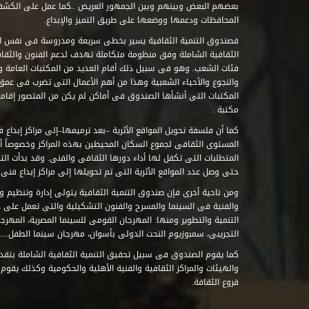
بعضهم البعض وبينهم وبين الجمهور العريض ..كما عمل على الكش
المحافظات ودعمها ووضعها على طريق التميز والإبداع.
فصندوق التنمية الثقافية يسير بخطى سريعة ومدروسة فى نفس ال
الثقافية الشاملة وفق منظومة متكاملة تهدف لدعم الفنون والثقاف
فئات الشعب. وهو فى سبيل ذلك أقام العديد من المكتبات العامة وا
والنجوع والأحياء الشعبية وهذا من أهم الأعمال التى تضرب فى عمق 
مكتبة .
كما أن فلسفة تحويل المواقع الأثرية –بعد ترميمها–إلى مراكز إبداع 
المستوى الثقافى لجموع السكان المحيطين بهذه المراكز وخصوصاً أن
حتى وصل عدد المواقع الأثرية التى تم تحويلها إلى مراكز إبداع فنى تابعة للصند
ومن ناحية أخرى فإن صندوق التنمية الثقافية يتولى إدارة وتنظيم ود
والفنية فى السينما والمسرح والفنون التشكيلية والتى تعمل على 
التنمية والتطوير ومنها: المهرجان القومى للسينما المصرية، المهر
التجريبى، سمبوزيوم النحت الدولى بأسوان، مهرجان سينما الطفل.....
كما يقوم الصندوق فى سبيل تحقيق التنمية الثقافية الشاملة بتقدي
والهيئات والمراكز الثقافية والفنية الأهلية والحكومية وكذلك يقوم
فروع الثقافة.