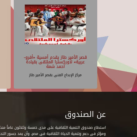
قصر الأمير طاز يقدم أمسية «أفرو-
عربية» لأوركسترا الملتقى بقيادة
أحمد شمة
مركز الإبداع الفنى بقصر الأمير طاز
عن الصندوق
ومؤثر فى دعم وتنمية الحياة الثقافية فى مصر، وأن يمد جسور التحاو