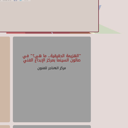
"الهزيمة الحقيقية.. ما هي؟" في
صالون السينما بمركز الإبداع الفني
مركز الهناجر للفنون