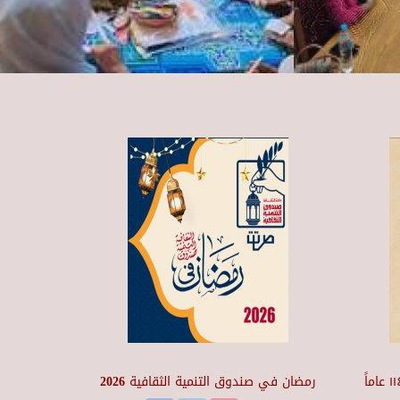
متحف ومركز إبداع نجيب محفوظ ١١٤ عاماً
رمضان في صندوق التنمية الثقافية 2026