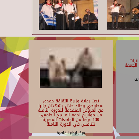
تراث
الجمعة
رى
تحت رعاية وزيرة الثقافة حمدي
سطوحي وخالد جلال يشهدان جانبا
من العروض المتقدمة للدورة الثامنة
من مواسم نجوم المسرح الجامعي
130 عرضًا من الجامعات المصرية
تتنافس في الدورة الثامنة
مركز ابداع القاهرة