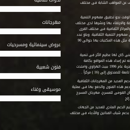
ف عن المواهب الشابة فى مختلف
وقت نحو تحقيق مفهوم التنمية
مهرجانات
ة والارتقاء بها ونشرها لدى مختلف
لمراكز الثقافية فى مختلف القرى
مفهوم التنمية الثقافية. وبلغ عدد
المكتبات التى أنشأها الصندوق فى أماكن لم يكن من المتصور إقامة مثل هذه المكتبات بها حوالى 90
عروض سينمائية ومسرحيات
فنى كان لها عظيم الأثر فى تنمية
ه تم إمداد هذه المواقع بكافة
فنون شعبية
المتطلبات التى تكفل لها أداء دورها الثقافى والفنى. وقد بدأت التجربة عام 1996 ببيت الهراوى وامتدت
وق إلى (16 ) مركزاً .. .
عم العديد من المهرجانات الثقافية
دعم هذه الفنون والدفع بها فى عملية
موسيقى وغناء
جان القومى للمسرح، مهرجان المسرح
إلخ
م الدعم المادى للعديد من الجهات
 بدعم شباب الفنانين والأدباء فى مختلف