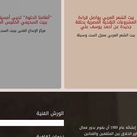
بيت الشعر العربي يواصل قراءة
"أنغامنا الحلوة" تحيي أمسية 
المشروعات النقدية المصرية بحلقة
ببيت السحيمي الخميس الم
جديدة عن أحمد يوسف علي
مركز الإبداع الفنى ببيت السح
بيت الشعر العربي بمنزل الست وسيلة
الورش الفنية
استطاع صندوق التنمية الثقافية على مدى خمسة وثلاثون عاماً منذ إنشائه عام 1989 أن يقوم بدور فعال
ر الخلاق بين المثقفين والفنانين
ندوات ثقافية