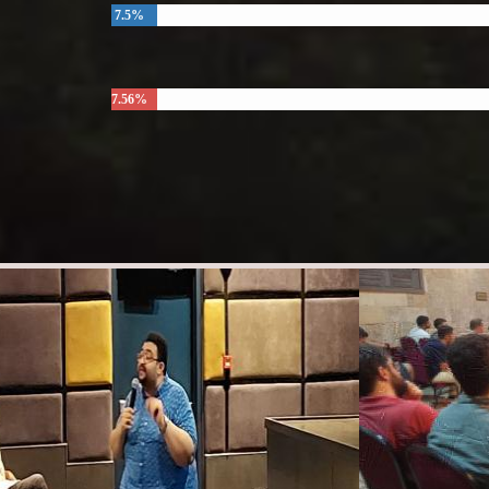
7.5%
7.56%