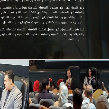
حتى وصل عدد المواقع الأثرية التى تم تحويلها إلى مراكز إبداع فنى تابعة للصند
ومن ناحية أخرى فإن صندوق التنمية الثقافية يتولى إدارة وتنظيم ود
والفنية فى السينما والمسرح والفنون التشكيلية والتى تعمل على 
التنمية والتطوير ومنها: المهرجان القومى للسينما المصرية، المهر
التجريبى، سمبوزيوم النحت الدولى بأسوان، مهرجان سينما الطفل.....
كما يقوم الصندوق فى سبيل تحقيق التنمية الثقافية الشاملة بتقدي
والهيئات والمراكز الثقافية والفنية الأهلية والحكومية وكذلك يقوم
فروع الثقافة.