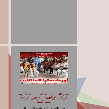
قصر الأمير طاز يقدم أمسية «أفرو-
عربية» لأوركسترا الملتقى بقيادة
أحمد شمة
مركز الإبداع الفنى بقصر الأمير طاز