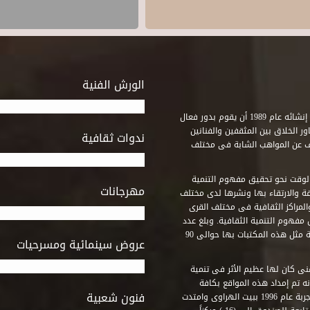
الورش الفنية
استطاع صندوق التنمية الثقافية على مدى خمسة وثلاثون عاماً منذ إنشائه عام 1989 أن يقوم بدور فعال
ر الخلاق بين المثقفين والفنانين
ندوات ثقافية
ف عن المواهب الشابة فى مختلف
وقت نحو تحقيق مفهوم التنمية
مهرجانات
ة والارتقاء بها ونشرها لدى مختلف
لمراكز الثقافية فى مختلف القرى
مفهوم التنمية الثقافية. وبلغ عدد
المكتبات التى أنشأها الصندوق فى أماكن لم يكن من المتصور إقامة مثل هذه المكتبات بها حوالى 90
عروض سينمائية ومسرحيات
فنى كان لها عظيم الأثر فى تنمية
ه تم إمداد هذه المواقع بكافة
فنون شعبية
المتطلبات التى تكفل لها أداء دورها الثقافى والفنى. وقد بدأت التجربة عام 1996 ببيت الهراوى وامتدت