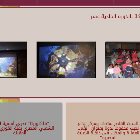
ة -الدورة الحادية عشر
السبت القادم بمتحف ومركز إبداع
"فلكلوريتا" تحيي أمسية لل
نجيب محفوظ ندوة بعنوان "نغم..
الشعبي المصري بقبة الغوري 
العمارة والمكان في ذاكرة الأغنية
المقبلة
المصرية"