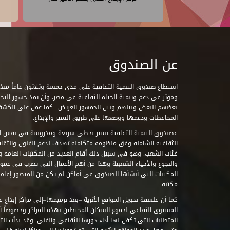
عن الصندوق
ومؤثر فى دعم وتنمية الحياة الثقافية فى مصر، وأن يمد جسور التحاو
بعضهم البعض وبينهم وبين الجمهور العريض ..كما عمل على الكش
المحافظات ودعمها ووضعها على طريق التميز والإبداع.
فصندوق التنمية الثقافية يسير بخطى سريعة ومدروسة فى نفس ال
الثقافية الشاملة وفق منظومة متكاملة تهدف لدعم الفنون والثقاف
فئات الشعب. وهو فى سبيل ذلك أقام العديد من المكتبات العامة وا
والنجوع والأحياء الشعبية وهذا من أهم الأعمال التى تضرب فى عمق 
مكتبة .
كما أن فلسفة تحويل المواقع الأثرية –بعد ترميمها–إلى مراكز إبداع 
المستوى الثقافى لجموع السكان المحيطين بهذه المراكز وخصوصاً أن