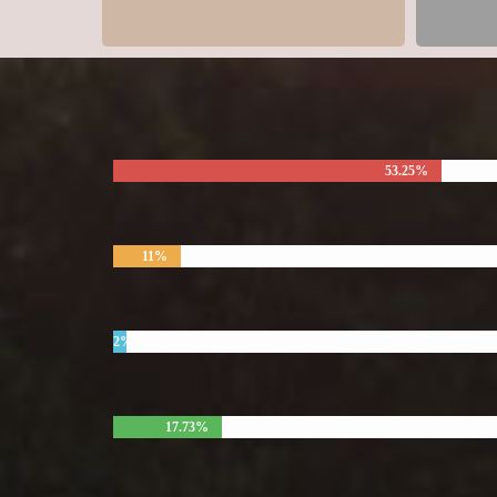
53.25%
11%
2%
17.73%