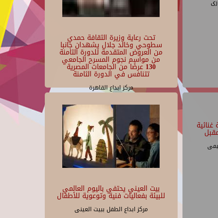
رى
تحت رعاية وزيرة الثقافة حمدي
سطوحي وخالد جلال يشهدان جانبا
من العروض المتقدمة للدورة الثامنة
من مواسم نجوم المسرح الجامعي
130 عرضًا من الجامعات المصرية
تتنافس في الدورة الثامنة
مركز ابداع القاهرة
غنائية
قبل
يمى
بيت العيني يحتفي باليوم العالمي
للبيئة بفعاليات فنية وتوعوية للأطفال
مركز ابداع الطفل ببيت العينى