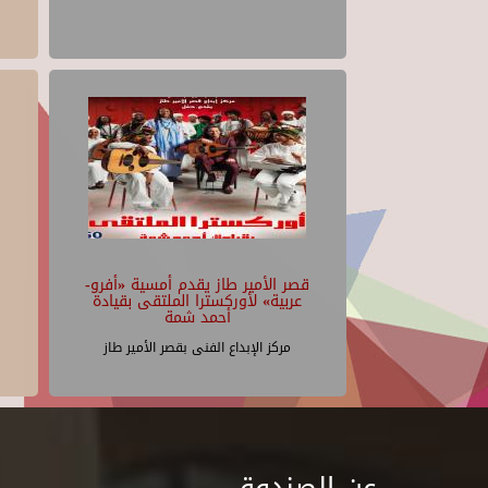
قصر الأمير طاز يقدم أمسية «أفرو-
عربية» لأوركسترا الملتقى بقيادة
أحمد شمة
مركز الإبداع الفنى بقصر الأمير طاز
عن الصندوق