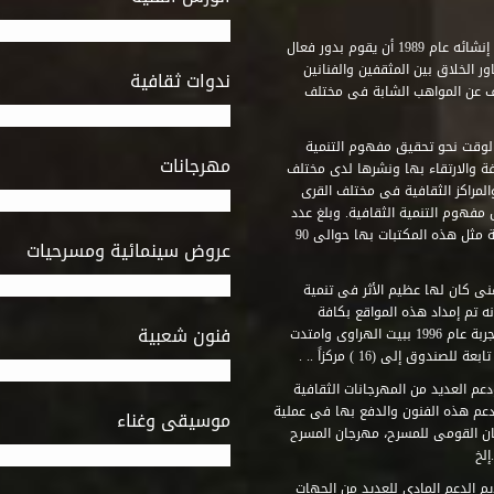
استطاع صندوق التنمية الثقافية على مدى خمسة وثلاثون عاماً منذ إنشائه عام 1989 أن يقوم بدور فعال
ر الخلاق بين المثقفين والفنانين
ندوات ثقافية
ف عن المواهب الشابة فى مختلف
وقت نحو تحقيق مفهوم التنمية
مهرجانات
ة والارتقاء بها ونشرها لدى مختلف
لمراكز الثقافية فى مختلف القرى
مفهوم التنمية الثقافية. وبلغ عدد
المكتبات التى أنشأها الصندوق فى أماكن لم يكن من المتصور إقامة مثل هذه المكتبات بها حوالى 90
عروض سينمائية ومسرحيات
فنى كان لها عظيم الأثر فى تنمية
ه تم إمداد هذه المواقع بكافة
فنون شعبية
المتطلبات التى تكفل لها أداء دورها الثقافى والفنى. وقد بدأت التجربة عام 1996 ببيت الهراوى وامتدت
وق إلى (16 ) مركزاً .. .
عم العديد من المهرجانات الثقافية
دعم هذه الفنون والدفع بها فى عملية
موسيقى وغناء
جان القومى للمسرح، مهرجان المسرح
إلخ
م الدعم المادى للعديد من الجهات