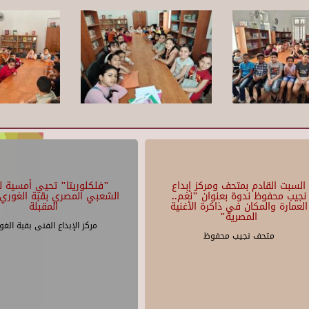
السبت القادم بمتحف ومركز إبداع
"فلكلوريتا" تحيي أمسية لل
نجيب محفوظ ندوة بعنوان "نغم..
الشعبي المصري بقبة الغوري 
العمارة والمكان في ذاكرة الأغنية
المقبلة
المصرية"
مركز الإبداع الفنى بقبة الغو
متحف نجيب محفوظ