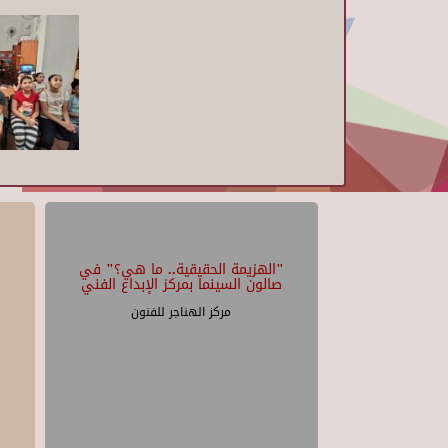
"الهزيمة الحقيقية.. ما هي؟" في
صالون السينما بمركز الإبداع الفني
مركز الهناجر للفنون