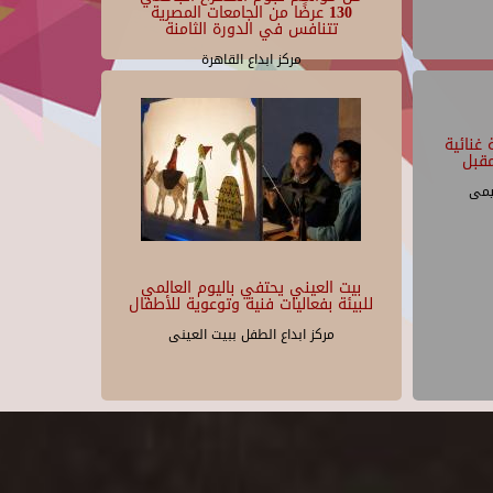
130 عرضًا من الجامعات المصرية
تتنافس في الدورة الثامنة
مركز ابداع القاهرة
غنائية
قبل
يمى
بيت العيني يحتفي باليوم العالمي
للبيئة بفعاليات فنية وتوعوية للأطفال
مركز ابداع الطفل ببيت العينى