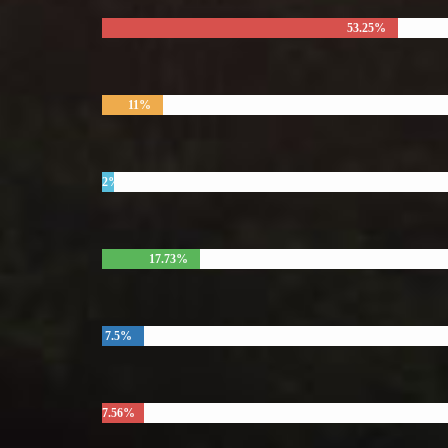
53.25%
11%
2%
17.73%
7.5%
7.56%