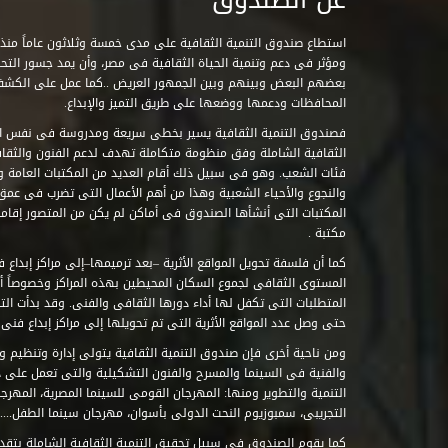
ومؤثر فى دعم وتنمية الحياة الثقافية فى مصر، وأن يمد جسور التحاو
بعضهم البعض وبينهم وبين الجمهور العريض ..كما عمل على الكش
المحافظات ودعمها ووضعها على طريق التميز والإبداع.
فصندوق التنمية الثقافية يسير بخطى سريعة ومدروسة فى نفس ال
الثقافية الشاملة وفق منظومة متكاملة تهدف لدعم الفنون والثقاف
فئات الشعب. وهو فى سبيل ذلك أقام العديد من المكتبات العامة وا
والنجوع والأحياء الشعبية وهذا من أهم الأعمال التى تضرب فى عمق 
مكتبة .
كما أن فلسفة تحويل المواقع الأثرية –بعد ترميمها–إلى مراكز إبداع 
المستوى الثقافى لجموع السكان المحيطين بهذه المراكز وخصوصاً أن
حتى وصل عدد المواقع الأثرية التى تم تحويلها إلى مراكز إبداع فنى تابعة للصند
ومن ناحية أخرى فإن صندوق التنمية الثقافية يتولى إدارة وتنظيم ود
والفنية فى السينما والمسرح والفنون التشكيلية والتى تعمل على 
التنمية والتطوير ومنها: المهرجان القومى للسينما المصرية، المهر
التجريبى، سمبوزيوم النحت الدولى بأسوان، مهرجان سينما الطفل.....
كما يقوم الصندوق فى سبيل تحقيق التنمية الثقافية الشاملة بتقدي