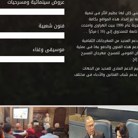
عروض سينمائية ومسرحيات
فنى كان لها عظيم الأثر فى تنمية
ه تم إمداد هذه المواقع بكافة
فنون شعبية
المتطلبات التى تكفل لها أداء دورها الثقافى والفنى. وقد بدأت التجربة عام 1996 ببيت الهراوى وامتدت
وق إلى (16 ) مركزاً .. .
عم العديد من المهرجانات الثقافية
دعم هذه الفنون والدفع بها فى عملية
موسيقى وغناء
جان القومى للمسرح، مهرجان المسرح
إلخ
م الدعم المادى للعديد من الجهات
 بدعم شباب الفنانين والأدباء فى مختلف