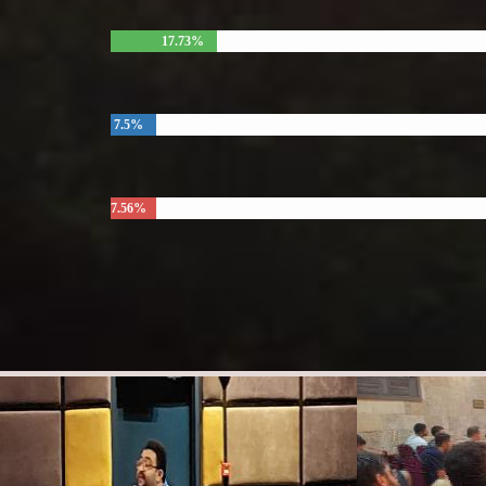
17.73%
7.5%
7.56%