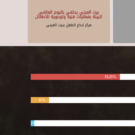
بيت العيني يحتفي باليوم العالمي
للبيئة بفعاليات فنية وتوعوية للأطفال
مركز ابداع الطفل ببيت العينى
53.25%
11%
2%