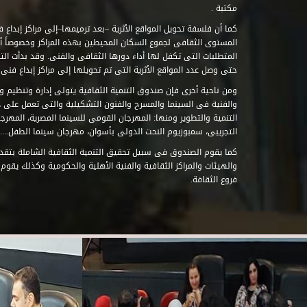
مكتبة .
كما أن فلسفة تحويل المواقع الأثرية –بعد ترميمها–إلى مراكز إبداع 
المستوى الثقافى لجموع السكان المحيطين بهذه المراكز وخصوصاً أن
حتى وصل عدد المواقع الأثرية التى تم تحويلها إلى مراكز إبداع فنى تابعة للصند
ومن ناحية أخرى فإن صندوق التنمية الثقافية يتولى إدارة وتنظيم ود
والفنية فى السينما والمسرح والفنون التشكيلية والتى تعمل على 
التنمية والتطوير ومنها: المهرجان القومى للسينما المصرية، المهر
التجريبى، سمبوزيوم النحت الدولى بأسوان، مهرجان سينما الطفل.....
كما يقوم الصندوق فى سبيل تحقيق التنمية الثقافية الشاملة بتقدي
والهيئات والمراكز الثقافية والفنية الأهلية والحكومية وكذلك يقوم
فروع الثقافة.