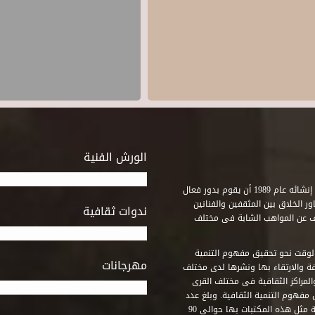
الورش الفنية
استطاع صندوق التنمية الثقافية على مدى خمسة وثلاثون عاماً منذ إنشائه عام 1989 أن يقوم بدور فعال
ر الخلاق بين المثقفين والفنانين
ندوات ثقافية
ف عن المواهب الشابة فى مختلف
وقت نحو تحقيق مفهوم التنمية
مهرجانات
ة والارتقاء بها ونشرها لدى مختلف
لمراكز الثقافية فى مختلف القرى
مفهوم التنمية الثقافية. وبلغ عدد
المكتبات التى أنشأها الصندوق فى أماكن لم يكن من المتصور إقامة مثل هذه المكتبات بها حوالى 90