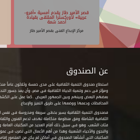
قصر الأمير طاز يقدم أمسية «أفرو-
عربية» لأوركسترا الملتقى بقيادة
أحمد شمة
مركز الإبداع الفنى بقصر الأمير طاز
عن الصندوق
ومؤثر فى دعم وتنمية الحياة الثقافية فى مصر، وأن يمد جسور التحاو
بعضهم البعض وبينهم وبين الجمهور العريض ..كما عمل على الكش
المحافظات ودعمها ووضعها على طريق التميز والإبداع.
فصندوق التنمية الثقافية يسير بخطى سريعة ومدروسة فى نفس ال
الثقافية الشاملة وفق منظومة متكاملة تهدف لدعم الفنون والثقاف
فئات الشعب. وهو فى سبيل ذلك أقام العديد من المكتبات العامة وا
والنجوع والأحياء الشعبية وهذا من أهم الأعمال التى تضرب فى عمق 