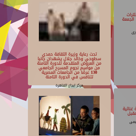
تراث
الجمعة
رى
تحت رعاية وزيرة الثقافة حمدي
سطوحي وخالد جلال يشهدان جانبا
من العروض المتقدمة للدورة الثامنة
من مواسم نجوم المسرح الجامعي
130 عرضًا من الجامعات المصرية
تتنافس في الدورة الثامنة
مركز ابداع القاهرة
غنائية
قبل
يمى