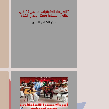
"الهزيمة الحقيقية.. ما هي؟" في
صالون السينما بمركز الإبداع الفني
مركز الهناجر للفنون