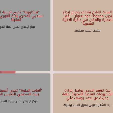
السبت القادم بمتحف ومركز إبداع
"فلكلوريتا" تحيي أمسية لل
نجيب محفوظ ندوة بعنوان "نغم..
الشعبي المصري بقبة الغوري 
العمارة والمكان في ذاكرة الأغنية
المقبلة
المصرية"
مركز الإبداع الفنى بقبة الغو
متحف نجيب محفوظ
بيت الشعر العربي يواصل قراءة
"أنغامنا الحلوة" تحيي أمسية 
المشروعات النقدية المصرية بحلقة
ببيت السحيمي الخميس الم
جديدة عن أحمد يوسف علي
مركز الإبداع الفنى ببيت السح
بيت الشعر العربي بمنزل الست وسيلة