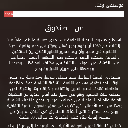
موسيقى وغناء
7.56%
عن الصندوق
استطاع صندوق التنمية الثقافية على مدى خمسة وثلاثون عاماً منذ
إنشائه عام 1989 أن يقوم بدور فعال ومؤثر فى دعم وتنمية الحياة
الثقافية فى مصر، وأن يمد جسور التحاور الخلاق بين المثقفين
والفنانين بعضهم البعض وبينهم وبين الجمهور العريض ..كما عمل
على الكشف عن المواهب الشابة فى مختلف المحافظات ودعمها
ووضعها على طريق التميز والإبداع.
فصندوق التنمية الثقافية يسير بخطى سريعة ومدروسة فى نفس
الوقت نحو تحقيق مفهوم التنمية الثقافية الشاملة وفق منظومة
متكاملة تهدف لدعم الفنون والثقافة والارتقاء بها ونشرها لدى
مختلف فئات الشعب. وهو فى سبيل ذلك أقام العديد من المكتبات
العامة والمراكز الثقافية فى مختلف القرى والنجوع والأحياء الشعبية
وهذا من أهم الأعمال التى تضرب فى عمق مفهوم التنمية الثقافية.
وبلغ عدد المكتبات التى أنشأها الصندوق فى أماكن لم يكن من
المتصور إقامة مثل هذه المكتبات بها حوالى 90 مكتبة .
كما أن فلسفة تحويل المواقع الأثرية –بعد ترميمها–إلى مراكز إبداع