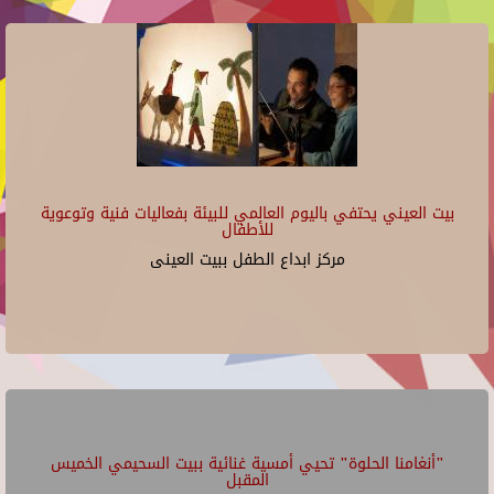
بيت العيني يحتفي باليوم العالمي للبيئة بفعاليات فنية وتوعوية
للأطفال
مركز ابداع الطفل ببيت العينى
"أنغامنا الحلوة" تحيي أمسية غنائية ببيت السحيمي الخميس
المقبل