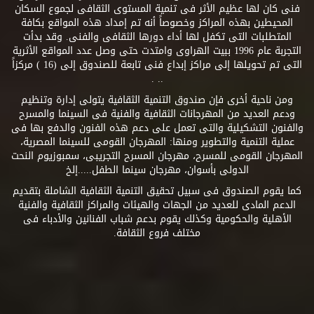
فنى كان لها عظيم الأثر فى تنمية المستوى الثقافى لجموع السكان
المحيطين بهذه المراكز وخصوصاً أنه تم إمداد هذه المواقع بكافة
المتطلبات التى تكفل لها أداء دورها الثقافى والفنى. وقد بدأت
التجربة عام 1996 ببيت الهراوى وامتدت حتى وصل عدد المواقع الأثرية
التى تم تحويلها إلى مراكز إبداع فنى تابعة للصندوق إلى (16 ) مركزاً
.. .
ومن ناحية أخرى فإن صندوق التنمية الثقافية يتولى إدارة وتنظيم
ودعم العديد من المهرجانات الثقافية والفنية فى السينما والمسرح
والفنون التشكيلية والتى تعمل على دعم هذه الفنون والدفع بها فى
عملية التنمية والتطوير ومنها: المهرجان القومى للسينما المصرية،
المهرجان القومى للمسرح، مهرجان المسرح التجريبى، سمبوزيوم النحت
الدولى بأسوان، مهرجان سينما الطفل.....إلخ
كما يقوم الصندوق فى سبيل تحقيق التنمية الثقافية الشاملة بتقديم
الدعم المادى للعديد من الجهات والهيئات والمراكز الثقافية والفنية
الأهلية والحكومية وكذلك يقوم بدعم شباب الفنانين والأدباء فى
مختلف فروع الثقافة.