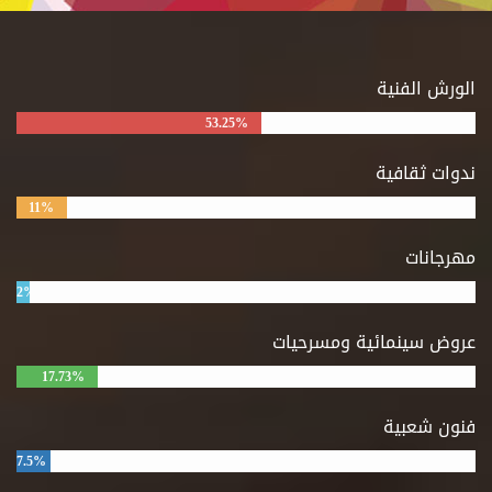
الورش الفنية
53.25%
ندوات ثقافية
11%
مهرجانات
2%
عروض سينمائية ومسرحيات
17.73%
فنون شعبية
7.5%