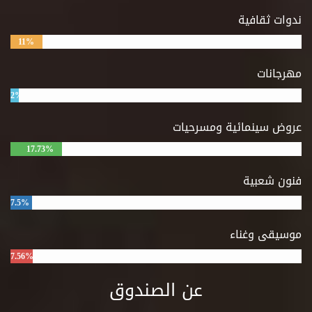
ندوات ثقافية
11%
مهرجانات
2%
عروض سينمائية ومسرحيات
17.73%
فنون شعبية
7.5%
موسيقى وغناء
7.56%
عن الصندوق