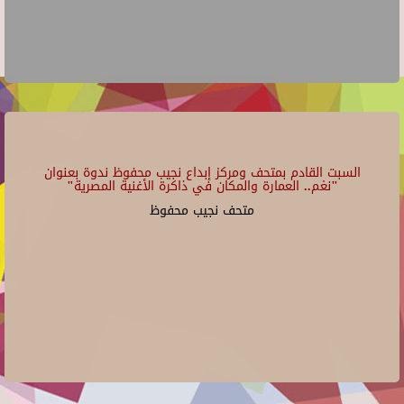
السبت القادم بمتحف ومركز إبداع نجيب محفوظ ندوة بعنوان
"نغم.. العمارة والمكان في ذاكرة الأغنية المصرية"
متحف نجيب محفوظ