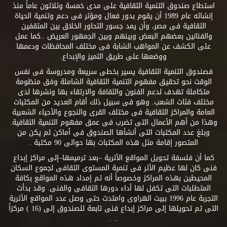
استطاع صندوق التنمية الثقافية على مدى خمسة وثلاثون عاماً منذ
إنشائه عام 1989 أن يقوم بدور فعال ومؤثر فى دعم وتنمية الحياة
الثقافية فى مصر، وأن يمد جسور التحاور الخلاق بين المثقفين
والفنانين بعضهم البعض وبينهم وبين الجمهور العريض ..كما عمل
على الكشف عن المواهب الشابة فى مختلف المحافظات ودعمها
ووضعها على طريق التميز والإبداع.
فصندوق التنمية الثقافية يسير بخطى سريعة ومدروسة فى نفس
الوقت نحو تحقيق مفهوم التنمية الثقافية الشاملة وفق منظومة
متكاملة تهدف لدعم الفنون والثقافة والارتقاء بها ونشرها لدى
مختلف فئات الشعب. وهو فى سبيل ذلك أقام العديد من المكتبات
العامة والمراكز الثقافية فى مختلف القرى والنجوع والأحياء الشعبية
وهذا من أهم الأعمال التى تضرب فى عمق مفهوم التنمية الثقافية.
وبلغ عدد المكتبات التى أنشأها الصندوق فى أماكن لم يكن من
المتصور إقامة مثل هذه المكتبات بها حوالى 90 مكتبة .
كما أن فلسفة تحويل المواقع الأثرية –بعد ترميمها–إلى مراكز إبداع
فنى كان لها عظيم الأثر فى تنمية المستوى الثقافى لجموع السكان
المحيطين بهذه المراكز وخصوصاً أنه تم إمداد هذه المواقع بكافة
المتطلبات التى تكفل لها أداء دورها الثقافى والفنى. وقد بدأت
التجربة عام 1996 ببيت الهراوى وامتدت حتى وصل عدد المواقع الأثرية
التى تم تحويلها إلى مراكز إبداع فنى تابعة للصندوق إلى (16 ) مركزاً
.. .