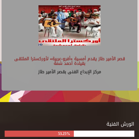
قصر الأمير طاز يقدم أمسية «أفرو-عربية» لأوركسترا الملتقى
بقيادة أحمد شمة
مركز الإبداع الفنى بقصر الأمير طاز
الورش الفنية
53.25%