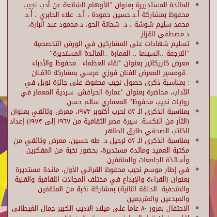
المائدة المستديررة بعنوان "الأوهام الشائعة عن أدب نجيب
محفوظ بمشاركة أ.د.حسين حمودة ، أ.د. علاء الحابري ، أ.د.
محمد سليم شوشة ، د. شحاتة الحو، د.محمود عبد البارة،
د.مصطفى القزاز
تسليم شهادات على المشاركين في الورش التخصصية
"الترجمة ..السينما .. العمارة ..المائدة المستديرة"
معرض كاريكاتير بعنوان "لقاء العظماء ..محفوظ والأدباء
..قومسير المعرض الفنان فوزي مرسي بمشاركة 30فنان
: بمناسبة ذكرى حصول نجيب محفوظ على جائزة نوبل في
الآداب، محاضرة بعنوان "عمارة الحرافش. سردية المعمار في
روايات نجيب محفوظ" المعماري سالم حسن
بمناسبة الذكرى الـ ٥٢ لحرب أكتوبر ١٩٧٣، معرض وثائقي بعنوان
(الثأر من النكسة. سيرة مصر الثقافية من ١٩٦٧ إلى ١٩٧٣) إعداد
الكاتب الصحفي طارق الطاهر
بمناسبة الذكرى الـ ٥٢ لرحيل د. طه حسين، معرض وثائقي من
مكتبة العميد ومائدة مستديرة، بحضور نخبة من المفكرين
وأساتذة الجامعات والمثقفين
في إطار موسم نجيب محفوظ القرائي الأول، مائدة مستديرة
بعنوان (القراءة والإبداع في مختلف المجالات الثقافية والفنية
والمتحفية. الحلقة الثانية) بمشاركة نخبة من المثقفين
والمبدعين والمترجمين
الاحتفال بمرور ٨٠ عاما على ميلاد الاديب الكبير جمال الغيطانى