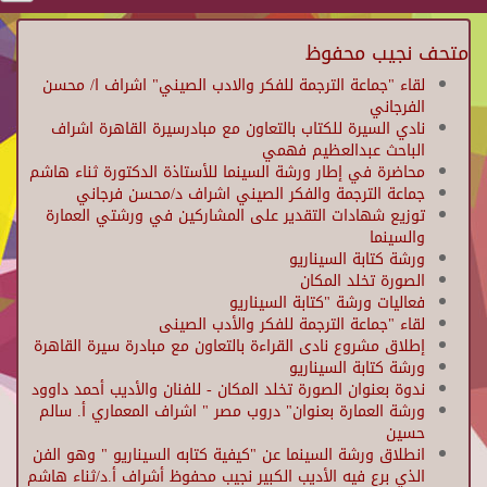
متحف نجيب محفوظ
لقاء "جماعة الترجمة للفكر والادب الصيني" اشراف ا/ محسن
الفرجاني
نادي السيرة للكتاب بالتعاون مع مبادرسيرة القاهرة اشراف
الباحث عبدالعظيم فهمي
محاضرة في إطار ورشة السينما للأستاذة الدكتورة ثناء هاشم
جماعة الترجمة والفكر الصيني اشراف د/محسن فرجاني
توزيع شهادات التقدير على المشاركين في ورشتي العمارة
والسينما
ورشة كتابة السيناريو
الصورة تخلد المكان
فعاليات ورشة "كتابة السيناريو
لقاء "جماعة الترجمة للفكر والأدب الصينى
إطلاق مشروع نادى القراءة بالتعاون مع مبادرة سيرة القاهرة
ورشة كتابة السيناريو
ندوة بعنوان الصورة تخلد المكان - للفنان والأديب أحمد داوود
ورشة العمارة بعنوان" دروب مصر " اشراف المعماري أ. سالم
حسين
انطلاق ورشة السينما عن "كيفية كتابه السيناريو " وهو الفن
الذي برع فيه الأديب الكبير نجيب محفوظ أشراف أ.د/ثناء هاشم