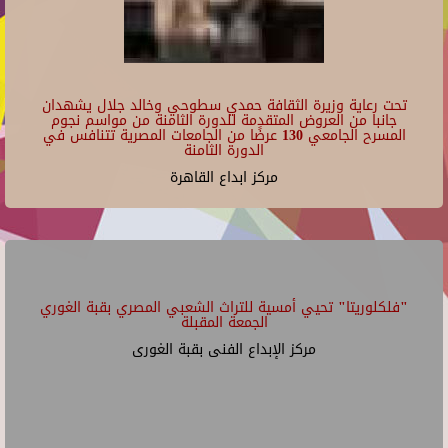
تحت رعاية وزيرة الثقافة حمدي سطوحي وخالد جلال يشهدان
جانبا من العروض المتقدمة للدورة الثامنة من مواسم نجوم
المسرح الجامعي 130 عرضًا من الجامعات المصرية تتنافس في
الدورة الثامنة
مركز ابداع القاهرة
"فلكلوريتا" تحيي أمسية للتراث الشعبي المصري بقبة الغوري
الجمعة المقبلة
مركز الإبداع الفنى بقبة الغورى