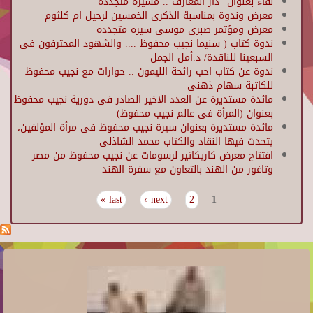
لقاء بعنوان "دار المعارف .. مسيرة متجددة"
معرض وندوة بمناسبة الذكرى الخمسين لرحيل ام كلثوم
معرض ومؤتمر صبرى موسى سيره متجدده
ندوة كتاب ( سنيما نجيب محفوظ .... والشهود المحترفون فى
السبعينا للناقدة/ د.أمل الجمل
ندوة عن كتاب احب رائحة الليمون .. حوارات مع نجيب محفوظ
للكاتبة سهام ذهنى
مائدة مستديرة عن العدد الاخير الصادر فى دورية نجيب محفوظ
بعنوان (المرأة فى عالم نجيب محفوظ)
مائدة مستديرة بعنوان سيرة نجيب محفوظ فى مرأة المؤلفين،
يتحدث فيها النقاد والكتاب محمد الشاذلى
افتتاح معرض كاريكاتير لرسومات عن نجيب محفوظ من مصر
وتاغور من الهند بالتعاون مع سفرة الهند
last »
next ›
2
1
Pages