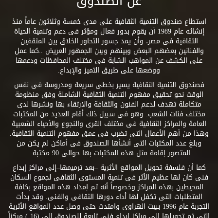
عن الصندوق
استطاع صندوق التنمية الثقافية على مدى خمسة وثلاثون عاماً منذ
إنشائه عام 1989 أن يقوم بدور فعال ومؤثر فى دعم وتنمية الحياة
الثقافية فى مصر، وأن يمد جسور التحاور الخلاق بين المثقفين
والفنانين بعضهم البعض وبينهم وبين الجمهور العريض ..كما عمل
على الكشف عن المواهب الشابة فى مختلف المحافظات ودعمها
ووضعها على طريق التميز والإبداع.
فصندوق التنمية الثقافية يسير بخطى سريعة ومدروسة فى نفس
الوقت نحو تحقيق مفهوم التنمية الثقافية الشاملة وفق منظومة
متكاملة تهدف لدعم الفنون والثقافة والارتقاء بها ونشرها لدى
مختلف فئات الشعب. وهو فى سبيل ذلك أقام العديد من المكتبات
العامة والمراكز الثقافية فى مختلف القرى والنجوع والأحياء الشعبية
وهذا من أهم الأعمال التى تضرب فى عمق مفهوم التنمية الثقافية.
وبلغ عدد المكتبات التى أنشأها الصندوق فى أماكن لم يكن من
المتصور إقامة مثل هذه المكتبات بها حوالى 90 مكتبة .
كما أن فلسفة تحويل المواقع الأثرية –بعد ترميمها–إلى مراكز إبداع
فنى كان لها عظيم الأثر فى تنمية المستوى الثقافى لجموع السكان
المحيطين بهذه المراكز وخصوصاً أنه تم إمداد هذه المواقع بكافة
المتطلبات التى تكفل لها أداء دورها الثقافى والفنى. وقد بدأت
التجربة عام 1996 ببيت الهراوى وامتدت حتى وصل عدد المواقع الأثرية
التى تم تحويلها إلى مراكز إبداع فنى تابعة للصندوق إلى (16 ) مركزاً