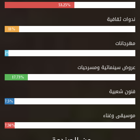
53.25%
ندوات ثقافية
11%
مهرجانات
2%
عروض سينمائية ومسرحيات
17.73%
فنون شعبية
7.5%
موسيقى وغناء
7.56%