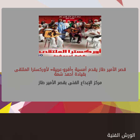
قصر الأمير طاز يقدم أمسية «أفرو-عربية» لأوركسترا الملتقى
بقيادة أحمد شمة
مركز الإبداع الفنى بقصر الأمير طاز
الورش الفنية