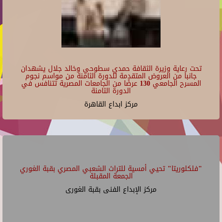
تحت رعاية وزيرة الثقافة حمدي سطوحي وخالد جلال يشهدان
جانبا من العروض المتقدمة للدورة الثامنة من مواسم نجوم
المسرح الجامعي 130 عرضًا من الجامعات المصرية تتنافس في
الدورة الثامنة
مركز ابداع القاهرة
"فلكلوريتا" تحيي أمسية للتراث الشعبي المصري بقبة الغوري
الجمعة المقبلة
مركز الإبداع الفنى بقبة الغورى