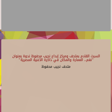
السبت القادم بمتحف ومركز إبداع نجيب محفوظ ندوة بعنوان
"نغم.. العمارة والمكان في ذاكرة الأغنية المصرية"
متحف نجيب محفوظ