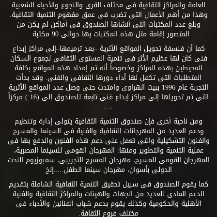
العامة والمراكز الثقافية فى مختلف القرى والنجوع والأحياء الشعبية
وهذا من أهم الأعمال التى تضرب فى عمق مفهوم التنمية الثقافية.
وبلغ عدد المكتبات التى أنشأها الصندوق فى أماكن لم يكن من
المتصور إقامة مثل هذه المكتبات بها حوالى 90 مكتبة .
كما أن فلسفة تحويل المواقع الأثرية –بعد ترميمها–إلى مراكز إبداع
فنى كان لها عظيم الأثر فى تنمية المستوى الثقافى لجموع السكان
المحيطين بهذه المراكز وخصوصاً أنه تم إمداد هذه المواقع بكافة
المتطلبات التى تكفل لها أداء دورها الثقافى والفنى. وقد بدأت
التجربة عام 1996 ببيت الهراوى وامتدت حتى وصل عدد المواقع الأثرية
التى تم تحويلها إلى مراكز إبداع فنى تابعة للصندوق إلى (16 ) مركزاً
.. .
ومن ناحية أخرى فإن صندوق التنمية الثقافية يتولى إدارة وتنظيم
ودعم العديد من المهرجانات الثقافية والفنية فى السينما والمسرح
والفنون التشكيلية والتى تعمل على دعم هذه الفنون والدفع بها فى
عملية التنمية والتطوير ومنها: المهرجان القومى للسينما المصرية،
المهرجان القومى للمسرح، مهرجان المسرح التجريبى، سمبوزيوم النحت
الدولى بأسوان، مهرجان سينما الطفل.....إلخ
كما يقوم الصندوق فى سبيل تحقيق التنمية الثقافية الشاملة بتقديم
الدعم المادى للعديد من الجهات والهيئات والمراكز الثقافية والفنية
الأهلية والحكومية وكذلك يقوم بدعم شباب الفنانين والأدباء فى
مختلف فروع الثقافة.