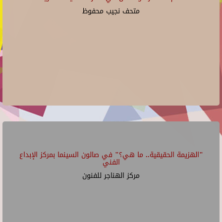
متحف نجيب محفوظ
"الهزيمة الحقيقية.. ما هي؟" في صالون السينما بمركز الإبداع
الفني
مركز الهناجر للفنون