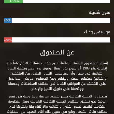
17.73%
فنون شعبية
7.5%
موسيقى وغناء
7.56%
عن الصندوق
استطاع صندوق التنمية الثقافية على مدى خمسة وثلاثون عاماً منذ
إنشائه عام 1989 أن يقوم بدور فعال ومؤثر فى دعم وتنمية الحياة
الثقافية فى مصر، وأن يمد جسور التحاور الخلاق بين المثقفين
والفنانين بعضهم البعض وبينهم وبين الجمهور العريض ..كما عمل
على الكشف عن المواهب الشابة فى مختلف المحافظات ودعمها
ووضعها على طريق التميز والإبداع.
فصندوق التنمية الثقافية يسير بخطى سريعة ومدروسة فى نفس
الوقت نحو تحقيق مفهوم التنمية الثقافية الشاملة وفق منظومة
متكاملة تهدف لدعم الفنون والثقافة والارتقاء بها ونشرها لدى
مختلف فئات الشعب. وهو فى سبيل ذلك أقام العديد من المكتبات