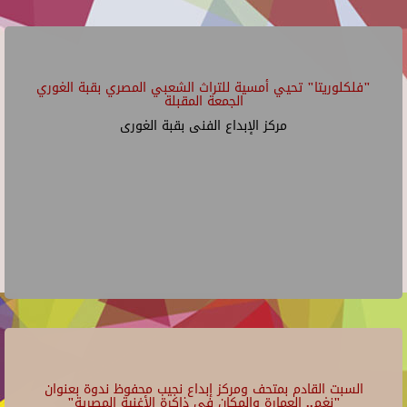
"فلكلوريتا" تحيي أمسية للتراث الشعبي المصري بقبة الغوري
الجمعة المقبلة
مركز الإبداع الفنى بقبة الغورى
السبت القادم بمتحف ومركز إبداع نجيب محفوظ ندوة بعنوان
"نغم.. العمارة والمكان في ذاكرة الأغنية المصرية"