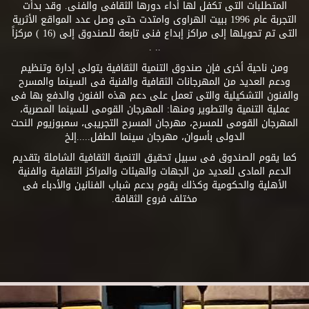
المتطلبات التى تكفل لها أداء دورها الثقافى والفنى. وقد بدأت
التجربة عام 1996 ببيت الهراوى وامتدت حتى وصل عدد المواقع الأثرية
التى تم تحويلها إلى مراكز إبداع فنى تابعة للصندوق إلى (16 ) مركزاً
.. .
ومن ناحية أخرى فإن صندوق التنمية الثقافية يتولى إدارة وتنظيم
ودعم العديد من المهرجانات الثقافية والفنية فى السينما والمسرح
والفنون التشكيلية والتى تعمل على دعم هذه الفنون والدفع بها فى
عملية التنمية والتطوير ومنها: المهرجان القومى للسينما المصرية،
المهرجان القومى للمسرح، مهرجان المسرح التجريبى، سمبوزيوم النحت
الدولى بأسوان، مهرجان سينما الطفل.....إلخ
كما يقوم الصندوق فى سبيل تحقيق التنمية الثقافية الشاملة بتقديم
الدعم المادى للعديد من الجهات والهيئات والمراكز الثقافية والفنية
الأهلية والحكومية وكذلك يقوم بدعم شباب الفنانين والأدباء فى
مختلف فروع الثقافة.