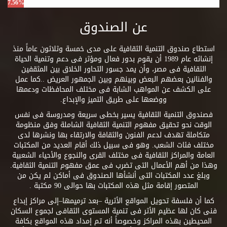
7.56%
عن الصندوق
استطاع صندوق التنمية الثقافية على مدى خمسة وثلاثون عاماً منذ
إنشائه عام 1989 أن يقوم بدور فعال ومؤثر فى دعم وتنمية الحياة
الثقافية فى مصر، وأن يمد جسور التحاور الخلاق بين المثقفين
والفنانين بعضهم البعض وبينهم وبين الجمهور العريض ..كما عمل
على الكشف عن المواهب الشابة فى مختلف المحافظات ودعمها
ووضعها على طريق التميز والإبداع.
فصندوق التنمية الثقافية يسير بخطى سريعة ومدروسة فى نفس
الوقت نحو تحقيق مفهوم التنمية الثقافية الشاملة وفق منظومة
متكاملة تهدف لدعم الفنون والثقافة والارتقاء بها ونشرها لدى
مختلف فئات الشعب. وهو فى سبيل ذلك أقام العديد من المكتبات
العامة والمراكز الثقافية فى مختلف القرى والنجوع والأحياء الشعبية
وهذا من أهم الأعمال التى تضرب فى عمق مفهوم التنمية الثقافية.
وبلغ عدد المكتبات التى أنشأها الصندوق فى أماكن لم يكن من
المتصور إقامة مثل هذه المكتبات بها حوالى 90 مكتبة .
كما أن فلسفة تحويل المواقع الأثرية –بعد ترميمها–إلى مراكز إبداع
فنى كان لها عظيم الأثر فى تنمية المستوى الثقافى لجموع السكان
المحيطين بهذه المراكز وخصوصاً أنه تم إمداد هذه المواقع بكافة