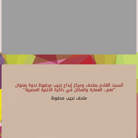
- 19:30
الفنى
بيت
ببيت
الغناء
السحيمى
العربى
بقصر
الأمير
بشتاك
السبت القادم بمتحف ومركز إبداع نجيب محفوظ ندوة بعنوان
"نغم.. العمارة والمكان في ذاكرة الأغنية المصرية"
متحف نجيب محفوظ