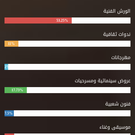
الورش الفنية
53.25%
ندوات ثقافية
11%
مهرجانات
2%
عروض سينمائية ومسرحيات
17.73%
فنون شعبية
7.5%
موسيقى وغناء