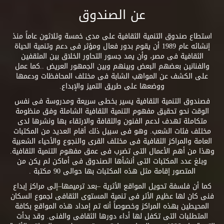
عن الصندوق
استطاع صندوق التنمية الثقافية على مدى خمسة وثلاثون عاماً منذ
إنشائه عام 1989 أن يقوم بدور فعال ومؤثر فى دعم وتنمية الحياة
الثقافية فى مصر، وأن يمد جسور التحاور الخلاق بين المثقفين
والفنانين بعضهم البعض وبينهم وبين الجمهور العريض ..كما عمل
على الكشف عن المواهب الشابة فى مختلف المحافظات ودعمها
ووضعها على طريق التميز والإبداع.
فصندوق التنمية الثقافية يسير بخطى سريعة ومدروسة فى نفس
الوقت نحو تحقيق مفهوم التنمية الثقافية الشاملة وفق منظومة
متكاملة تهدف لدعم الفنون والثقافة والارتقاء بها ونشرها لدى
مختلف فئات الشعب. وهو فى سبيل ذلك أقام العديد من المكتبات
العامة والمراكز الثقافية فى مختلف القرى والنجوع والأحياء الشعبية
وهذا من أهم الأعمال التى تضرب فى عمق مفهوم التنمية الثقافية.
وبلغ عدد المكتبات التى أنشأها الصندوق فى أماكن لم يكن من
المتصور إقامة مثل هذه المكتبات بها حوالى 90 مكتبة .
كما أن فلسفة تحويل المواقع الأثرية –بعد ترميمها–إلى مراكز إبداع
فنى كان لها عظيم الأثر فى تنمية المستوى الثقافى لجموع السكان
المحيطين بهذه المراكز وخصوصاً أنه تم إمداد هذه المواقع بكافة
المتطلبات التى تكفل لها أداء دورها الثقافى والفنى. وقد بدأت