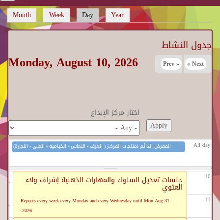
Month
Week
Day
(active tab)
Year
03
Primary tabs
04
جدول النشاط
Monday, August 10, 2026
05
« Prev
Next »
06
07
اختار مركز الإبداع
08
All day
المعرض الدائم لمنتجات المركـز ( الخزف - النحاس - الخيامية - الحلى - النجارة)
09
08/01/2026 - 12:00
to
08/31/2026 - 12:00
مركز الحرف التقليدية بالفسطاط
10
جلسات تعديل السلوك والمهارات الذهنية إشراف ولاء
العتوي
11
Repeats every week every Monday and every Wednesday until Mon Aug 31
2026.