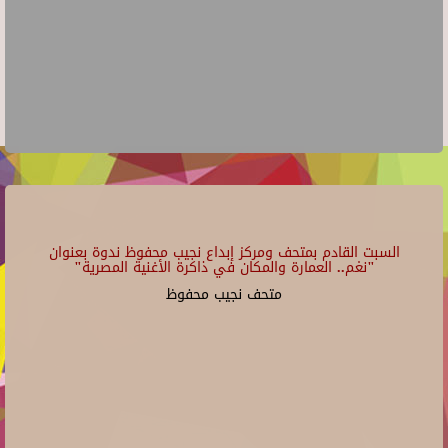
السبت القادم بمتحف ومركز إبداع نجيب محفوظ ندوة بعنوان
"نغم.. العمارة والمكان في ذاكرة الأغنية المصرية"
متحف نجيب محفوظ