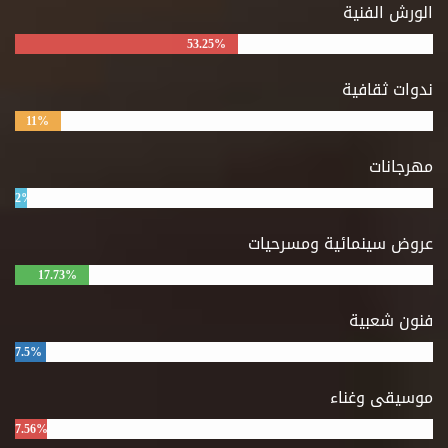
الورش الفنية
53.25%
ندوات ثقافية
11%
مهرجانات
2%
عروض سينمائية ومسرحيات
17.73%
فنون شعبية
7.5%
موسيقى وغناء
7.56%