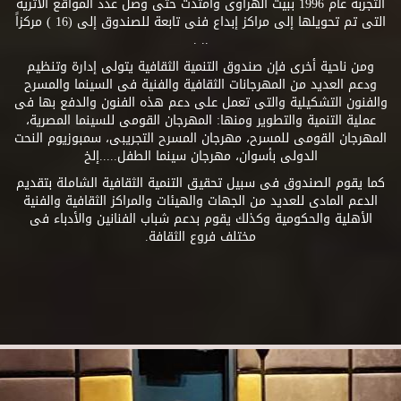
التجربة عام 1996 ببيت الهراوى وامتدت حتى وصل عدد المواقع الأثرية
التى تم تحويلها إلى مراكز إبداع فنى تابعة للصندوق إلى (16 ) مركزاً
.. .
ومن ناحية أخرى فإن صندوق التنمية الثقافية يتولى إدارة وتنظيم
ودعم العديد من المهرجانات الثقافية والفنية فى السينما والمسرح
والفنون التشكيلية والتى تعمل على دعم هذه الفنون والدفع بها فى
عملية التنمية والتطوير ومنها: المهرجان القومى للسينما المصرية،
المهرجان القومى للمسرح، مهرجان المسرح التجريبى، سمبوزيوم النحت
الدولى بأسوان، مهرجان سينما الطفل.....إلخ
كما يقوم الصندوق فى سبيل تحقيق التنمية الثقافية الشاملة بتقديم
الدعم المادى للعديد من الجهات والهيئات والمراكز الثقافية والفنية
الأهلية والحكومية وكذلك يقوم بدعم شباب الفنانين والأدباء فى
مختلف فروع الثقافة.