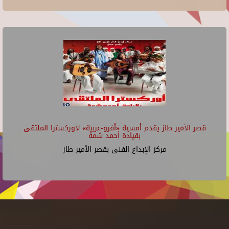
قصر الأمير طاز يقدم أمسية «أفرو-عربية» لأوركسترا الملتقى
بقيادة أحمد شمة
مركز الإبداع الفنى بقصر الأمير طاز