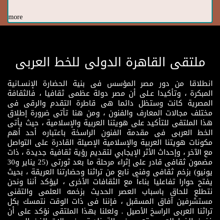
more
ملتقى القاهرة الدولى للخط العربى
انطلاقا من دور مصر المؤسس فى بنية الحضارة الإنسـانية
المبكرة ، وتأكيدا عـلى أن مصر دولة عظمى ثقافيا ، فالثقافة
المصرية كانت وستظل دائما هى قاطرة التقدم والرقى فى
مختلف مجالات المعارف والفنون ، ومن هنا تأتى ضرورة إطلاق
هذا الملتقى للتأكيد على هويتنا العربية والإسلامية ، حيث يأتى
الخط العربى فى مقدمة الفنون الراسخة باعتباره أحد أهم
مكونات هويتنا العربية والإسلامية الإصيلة القادرة على التواصل
مع الآخر ، وإحداث الأثر الإيجابي لتقديم رؤية ثقافية جديدة ، ذات
مضمون ثقافى قادر على إثراء مرحلة ما بعد ثورتى (25 يناير و30
يونيو) بزخم ثقافى وفنى نابع من تراثنا وحضارتنا العريقة ، بحيث
يفتح حوارا تفاعليا بناءاً مع الثقافات الأخرى ، ليؤكد أننا ونحن
نتطلع للحاق باسباب العصر الحديث بزخمه العلمى والتقنى
مستشرفين آفاق المسقبل ، فإننا فى ذات الوقت نتمسك بكل
تراثنا العربى الراسخ الأصيل . ولعلنا بهذا الملتقى نؤكد على أن