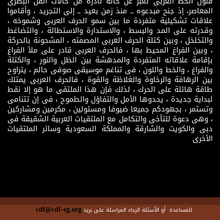
فنون الخط العربى تعبر عن حالة نادرة من حالات الفن البصرى
المعاصر، إذ جنح مبدعوه ــ منذ زمن بعيد ــ إلى التجريد ، وأقاموا
علاقات تشكيلية متفردة ما بين سمو الحرف العربى وشموخه ،
وقدرته على المد والبسط ، والاستدارة والاستطالة ، والتضاغط
والتخلخل ، وبين كتلة الحرف العربى المصمته ، المشحونة بالحركة
، وبين الفراغ المحيط بها ، فالحرف العربى قادر على ملأ الفراغ
بإقامة علاقاته المتفردة والمدهشة بين الظل والنور ، والكتلة
والفراغ ، والخط واللون ، فى تناغم موسيقى صوفى حالم ، يتراوح
بين الرهافة والرخاوة والغلاظة والقوة ، فالحرف العربى يمتلك
طاقة هائلة على الحرك ، لذلك فإن هذا الملتقى ما هو إلا نقط
لبداية جديدة ، يحدوها الأمل والتفاؤل والطموح ، فى إن تتنامى
وتستمر ، بجهودكم جميعا ضيوفا ومسئولين ، مكرمين ومشاركين
، وهى دعوة للتآخى والتكامل مع الملتقيات العربية الشقيقة فى
دبى والكويت والشارقة والمملكة السعودية وسائر الملتقيات
الأخرى
cdf@cdf-eg.org
للمساعدة أو الأسئلة الرجاء المراسلة على بريد