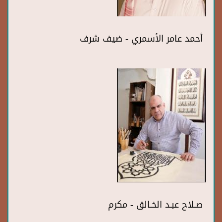
أحمد عامر الأسمري - ضيف شرف
صـلاح عبـد الخـالق - مكرم