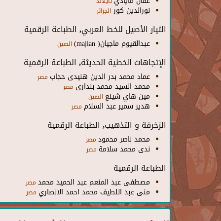
عفان مأيادي
تايلاند
نورالدين كور
الجزائر
التيار الأصيل للخط العربي, الطباعة الرقمية
عبدالقيوم ماجيان( majian)
الصين
الإتجاهات الخطية الحديثة, الطباعة الرقمية
عماد محمد بدر الدين هنيدى حجاب
مصر
محمد السيد محمد بندارى
مصر
مين هاي شينع
الصين
هدير سمير عبد السلام
مصر
الزخرفة و التذهيب, الطباعة الرقمية
محمد ناصر محمود
مصر
ندى محمد سلامة
مصر
الطباعة الرقمية
مصطفى عبد المنعم عبد الحميد محمد
مصر
منى عبد اللطيف محمد احمد الانصاري
مصر