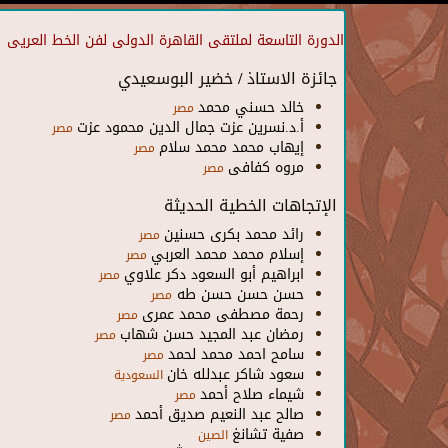
الدورة التاسعة لملتقى القاهرة الدولى لفن الخط العريى
جائزة الاستاذ / خضير البوسعيدي
خالد حسني محمد
مصر
أ.د.نسرين عزت جمال الدين محمود عزت
مصر
إيهاب محمد محمد سلام
مصر
مروه كفافى
مصر
الإتجاهات الخطية الحديثة
رائد محمد بكرى حسنين
مصر
إسلام محمد محمد العربي
مصر
ابراهيم أبو السعود دكر علاوي
مصر
حسن حسن حسن طه
مصر
رحمة مصطفى محمد عمرى
مصر
رﻣﻀﺎن ﻋﺒﺪ اﻟﻤﺠﯿﺪ ﺣﺴﻦ ﺷﮭﺎب
مصر
سامح احمد محمد لحمد
مصر
سعود شاكر عبدلله خان
السعودية
شيماء صلاح أحمد
مصر
صالح عبد النعيم صديق أحمد
مصر
صفية تشانغ
الصين