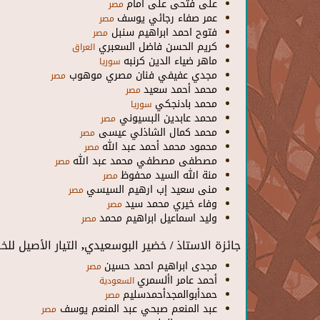
على فتحى على امام
مصر
عمر صفاء رجائي يوسف
مصر
فتوح احمد ابراهيم سنبل
مصر
كريم الحسن فاضل السعبري
العراق
ماهر ضياء الدين كرنبه
سوريا
مجدي عفيفي فنان مصري موهوب
مصر
محمد أحمد سعيد
مصر
محمد بادنجكي
سوريا
محمد عابدين البسيوني
مصر
محمد كمال الشاذلي عيسى
مصر
محمود محمد أحمد عبد الله
مصر
مصطفى مصطفي محمد عبد الله
مصر
منة الله السيد محفوظ
مصر
منی سعید إب ارهيم السيسي
مصر
وفاء خيري محمد سيد
مصر
وليد اسماعيل ابراهيم محمد
مصر
جائزة الاستاذ / خضير البوسعيدي, التيار الأصيل للخ
مجدى ابراهيم احمد حسين
مصر
أحمد عامر األسمري
السعودية
حمدأبوالمجدأحمدسليم
مصر
عبد المنعم صبحي عبد المنعم يوسف
مصر