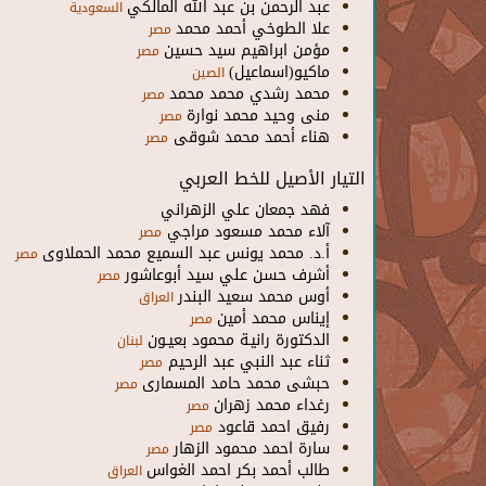
عبد الرحمن بن عبد الله المالكي
السعودية
علا الطوخي أحمد محمد
مصر
مؤمن ابراهيم سيد حسين
مصر
ماكيو(اسماعيل)
الصين
محمد رشدي محمد محمد
مصر
منى وحيد محمد نوارة
مصر
هناء أحمد محمد شوقى
مصر
التيار الأصيل للخط العربي
فهد جمعان علي الزهراني
آلاء محمد مسعود مراجي
مصر
أ.د. محمد يونس عبد السميع محمد الحملاوى
مصر
أشرف حسن علي سيد أبوعاشور
مصر
أوس محمد سعيد البندر
العراق
إيناس محمد أمين
مصر
الدكتورة رانيـة محمود بعيـون
لبنان
ثناء عبد النبي عبد الرحيم
مصر
حبشى محمد حامد المسمارى
مصر
رغداء محمد زهران
مصر
رفيق احمد قاعود
مصر
سارة احمد محمود الزهار
مصر
طالب أحمد بكر احمد الغواس
العراق