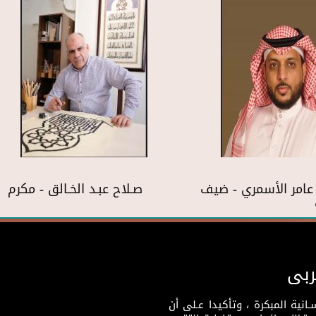
عامر الأسمري - ضيف
صـلاح عبـد الخـالق - مكرم
ربى
نية المبكرة ، وتأكيدا عـلى أن