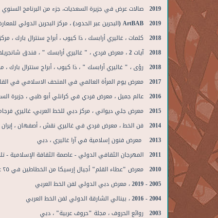
2019 صالات عرض في جزيرة السعديات، جزء من البرنامج السنوي لفن أبوظبي، منارة السعديات، أبوظبي
2019 ArtBAB (البحرين عبر الحدود) ، مركز البحرين الدولي للمعارض والمؤتمرات ، البحرين
2018 كلمات ، غاليري أرابسك ، ذا كيوب ، أبراج سنترال بارك ، مركز دبي المالي العالمي ، دبي
2018 آيات 2 ، معرض فردي ، " غاليري أرابسك " ، فندق شانجريلا ، دبي
2018 رؤى ، " غاليري أرابسك " ، ذا كيوب ، أبراج سنترال بارك ، مركز دبي المالي العالمي ، دبي
2017 معرض يوم المرأة العالمي في المتحف الاسلامي في القاهرة، جمهورية مصر العربية
2016 عالم جميل ، معرض فردي في كرانلي أبو ظبي ، جزيرة السعديات والمسرح الوطني ، أبو ظبي
2015 معرض جلي ديواني ، مركز دبي للخط العربي، غاليري فرجام ، مركز دبي المالي العالمي ، دبي
2014 فن الخط ، معرض فردي في غاليري نقش ، أصفهان ، إيران
2013 معرض فنون إسلامية في آرا غاليري ، دبي
2011 المهرجان الثقافي الدولي - عاصمة الثقافة الإسلامية - تلمسان ، الجزائر
2010 معرض "عطاء القلم" أجيال إرسيكا من الخطاطين في ٢٥ عاما ، ، قصر الإمارات ، أبوظبي
2005 - 2019 ، معرض دبي الدولي لفن الخط العربي
2004 - 2016 ، بينالي الشارقة الدولي لفن الخط العربي
2003 روائع الحروف ، مجلة "حروف عربية" ، دبي