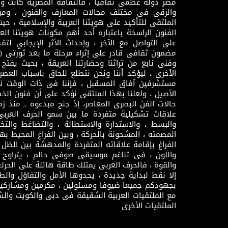
مصر دولة عظمى ثقافيا ، فالثقافة المصرية كانت 
والرقى فى مختلف مجالات المعارف والفنون ، ومن
الملتقى للتأكيد على هويتنا العربية والإسلامية ، ح
الفنون الراسخة باعتباره أحد أهم مكونات هويتنا العر
على التواصل مع الآخر ، وإحداث الأثر الإيجابي لت
وفنى نابع من تراثنا وحضارتنا العريقة ، بحيث يفتح حو
الأخرى ، ليؤكد أننا ونحن نتطلع للحاق باسباب العصر
مستشرفين آفاق المسقبل ، فإننا فى ذات الوقت نتم
الأصيل . ولعلنا بهذا الملتقى نؤكد على أن فنون الخط
حالات الفن البصرى المعاصر، إذ جنح مبدعوه ــ منذ زمن
علاقات تشكيلية متفردة ما بين سمو الحرف العرب
والبسط ، والاستدارة والاستطالة ، والتضاغط والتخ
المصمته ، المشحونة بالحركة ، وبين الفراغ المحيط به
الفراغ بإقامة علاقاته المتفردة والمدهشة بين الظل وا
واللون ، فى تناغم موسيقى صوفى حالم ، يتراوح بي
والقوة ، فالحرف العربى يمتلك طاقة هائلة على الحرك
إلا نقط لبداية جديدة ، يحدوها الأمل والتفاؤل وال
بجهودكم جميعا ضيوفا ومسئولين ، مكرمين ومشاركين
مع الملتقيات العربية الشقيقة فى دبى والكويت والش
الملتقيات الأخرى