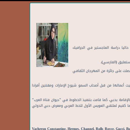
حاليا دراسة الماجستير في الجرافيك
حصلت على جائزة في خط الجلي الديواني في الدورة السادسة لمسابقة إرسيكا الدولية للخط (اسطنبول) 2004 ، كما حصلت على جائزة من المهرجان الثقافي
نيت أعمالها من قبل أصحاب السمو شيوخ الإمارات ومقتنين أفرادا
والإقامة بدبي، كما قامت بتنفيذ الخطوط في "ديوان فتاة العرب"
أيضا كقيم لملتقي العويس الأول للخط العربي ومعرض دبي الدولي
Vacheron Constantine, Hermes, Channel, Rolls Royce, Gucci, Bul