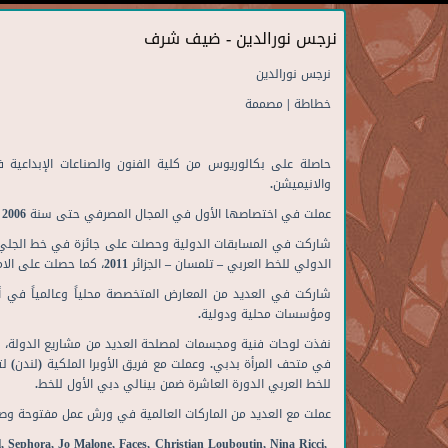
نرجس نورالدين - ضيف شرف
نرجس نورالدين
خطاطة | مصممة
حاصلة على بكالوريوس من كلية الفنون والصناعات الإبداعية ف
والانيميشن.
عملت في اختصاصها الأول في المجال المصرفي حتى سنة 2006 ثم تفرغت للنشاط الفني، فقصدت اسطنبول لدراسة خط الثلث، ثم طهران لدراسة خط النستعليق (الفارسي).
الدولي للخط العربي – تلمسان – الجزائر 2011، كما حصلت على الامتياز والإجازة من الأستاذ مسعد خضير البورسعيدي في خط الديواني والجلي الديواني.
شاركت في العديد من المعارض المتخصصة محلياً وعالمياً في ألما
ومؤسسات محلية ودولية.
نفذت لوحات فنية ومجسمات لمصلحة العديد من مشاريع الدولة، من
في متحف المرأة بدبي. وعملت مع فريق الأوبرا الملكية (لندن)
للخط العربي الدورة العاشرة ضمن بينالي دبي الأول للخط.
عملت مع العديد من الماركات العالمية في ورش عمل مفتوحة وصم
l, Sephora, Jo Malone, Faces, Christian Louboutin, Nina Ricci,