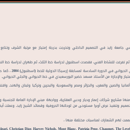
ي جامعة زايد في التصميم الداخلي وتخرجت بدرجة إمتياز مع مرتبة الشرف وتتابع 
شاركت في المسابقات الدولية و
نيا والصين والمغرب والجزائر ومصر والسعودية والبحرين وتركيا ولبنان والهند. واقت
ها مشاريع شركات إعمار وديار ودبي العقارية، وواجهة مبني الإدارة العامة للجنسية 
 لتصميم وتنفيذ عرض أوبرا مستوحى من لوحاتها الحروفية وقصائد الشيخ زايد. وعملت 
مت لهم الشعارات لمناسبات مختلفة منها ،
gari, Christian Dior, Harvey Nichols, Mont Blanc, Patrizia Pepe, Chaumet, The Leve