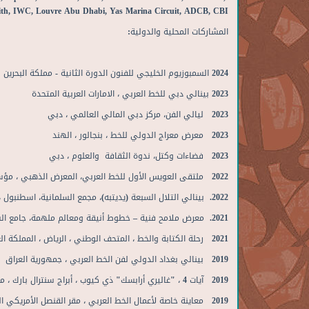
h, IWC, Louvre Abu Dhabi, Yas Marina Circuit, ADCB, CBI,…
المشاركات المحلية والدولية:
2024 السمبوزيوم الخليجي للفنون الدورة الثانية - مملكة البحرين
2023 بينالي دبي للخط العربي ، الامارات العربية المتحدة
2023 ليالي الفن، مركز دبي المالي العالمي ، دبي
2023 معرض معراج الدولي للخط ، بنجالور ، الهند
2023 فضاءات وكتل، ندوة الثقافة والعلوم ، دبي
2022 ملتقى العويس الأول للخط العربي، المعرض الذهبي ، مؤسسة العويس الثقافية، دبي
2022. بينالي التلال السبعة (يديتبه)، مجمع السلمانية، اسطنبول ، تركيا
2021. معرض ملامح فنية – خطوط أنيقة ومعالم ملهمة، جامع الشيخ زايد الكبير، أبوظبي
2021 رحلة الكتابة والخط ، المتحف الوطني ، الرياض ، المملكة العربية السعودية
2019 بينالي بغداد الدولي لفن الخط العربي ، جمهورية العراق
2019 آيات 4 ، "غاليري أرابسك" ذي كيوب ، أبراج سنترال بارك ، مركز دبي المالي العالمي ، دبي
2019 معاينة خاصة لأعمال الخط العربي ، مقر القنصل الأمريكي العام ، دبي