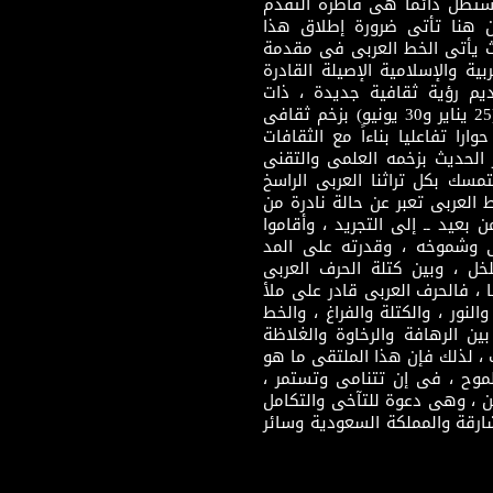
وستظل دائما هى قاطرة التقدم
 هنا تأتى ضرورة إطلاق هذا
يث يأتى الخط العربى فى مقدمة
بية والإسلامية الإصيلة القادرة
قديم رؤية ثقافية جديدة ، ذات
مضمون ثقافى قادر على إثراء مرحلة ما بعد ثورتى (25 يناير و30 يونيو) بزخم ثقافى
ارا تفاعليا بناءاً مع الثقافات
 الحديث بزخمه العلمى والتقنى
سك بكل تراثنا العربى الراسخ
 العربى تعبر عن حالة نادرة من
 بعيد ــ إلى التجريد ، وأقاموا
ى وشموخه ، وقدرته على المد
لخل ، وبين كتلة الحرف العربى
ا ، فالحرف العربى قادر على ملأ
لنور ، والكتلة والفراغ ، والخط
ن الرهافة والرخاوة والغلاظة
 ، لذلك فإن هذا الملتقى ما هو
طموح ، فى إن تتنامى وتستمر ،
 ، وهى دعوة للتآخى والتكامل
ارقة والمملكة السعودية وسائر