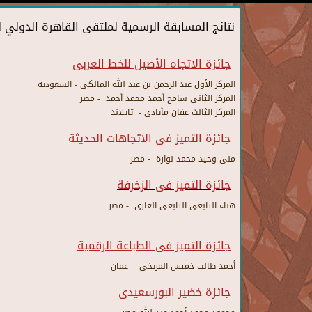
نتائج المسابقة الرسمية لملتقى القاهرة الدولي ل
جائزة الاتجاه الأصيل للخط العربى
المركز الأول عبد الرحمن بن عبد الله المالكى - السعوديه
المركز الثانى سامح أحمد محمد أحمد - مصر
المركز الثالث عفان مأيادى - تايلاند
جائزة التميز فى الاتجاهات الحديثة
منى وحيد محمد نوارة - مصر
جائزة التميز فى الزخرفة
هناء التابعى التابعى الغازى - مصر
جائزة التميز فى الطباعة الرقمية
أحمد طالب خميس المريخى - عمان
جائزة خضير البورسعيدى