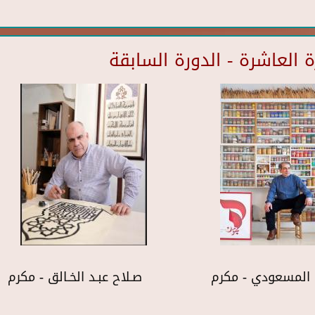
العاشرة - الدورة السابقة
المسعودي - مكرم
صـلاح عبـد الخـالق - مكرم