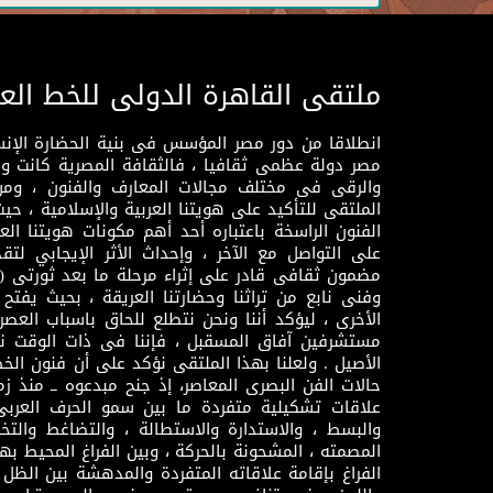
ملتقى القاهرة الدولى للخط الع
انطلاقا من دور مصر المؤسس فى بنية الحضارة الإنسـا
مصر دولة عظمى ثقافيا ، فالثقافة المصرية كانت 
والرقى فى مختلف مجالات المعارف والفنون ، ومن
الملتقى للتأكيد على هويتنا العربية والإسلامية ، ح
الفنون الراسخة باعتباره أحد أهم مكونات هويتنا العر
على التواصل مع الآخر ، وإحداث الأثر الإيجابي لت
وفنى نابع من تراثنا وحضارتنا العريقة ، بحيث يفتح حو
الأخرى ، ليؤكد أننا ونحن نتطلع للحاق باسباب العصر
مستشرفين آفاق المسقبل ، فإننا فى ذات الوقت نتم
الأصيل . ولعلنا بهذا الملتقى نؤكد على أن فنون الخط
حالات الفن البصرى المعاصر، إذ جنح مبدعوه ــ منذ زمن
علاقات تشكيلية متفردة ما بين سمو الحرف العرب
والبسط ، والاستدارة والاستطالة ، والتضاغط والتخ
المصمته ، المشحونة بالحركة ، وبين الفراغ المحيط به
الفراغ بإقامة علاقاته المتفردة والمدهشة بين الظل وا