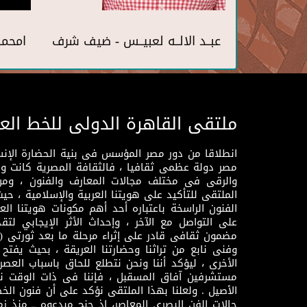
عبــد الالــه لعبيــس - ضيف شرف
امحمد
ملتقى القاهرة الدولى للخط الع
انطلاقا من دور مصر المؤسس فى بنية الحضارة الإنسـا
مصر دولة عظمى ثقافيا ، فالثقافة المصرية كانت 
والرقى فى مختلف مجالات المعارف والفنون ، ومن
الملتقى للتأكيد على هويتنا العربية والإسلامية ، ح
الفنون الراسخة باعتباره أحد أهم مكونات هويتنا العر
على التواصل مع الآخر ، وإحداث الأثر الإيجابي لت
وفنى نابع من تراثنا وحضارتنا العريقة ، بحيث يفتح حو
الأخرى ، ليؤكد أننا ونحن نتطلع للحاق باسباب العصر
مستشرفين آفاق المسقبل ، فإننا فى ذات الوقت نتم
الأصيل . ولعلنا بهذا الملتقى نؤكد على أن فنون الخط
حالات الفن البصرى المعاصر، إذ جنح مبدعوه ــ منذ زمن