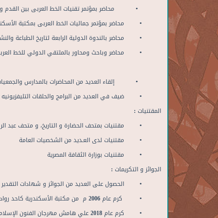
• محاضر بمؤتمر تقنيات الخط العربى بين القدم و المعاصرة بم
• محاضر بمؤتمر جماليات الخط العربى بمكتبة الأسكندرية (موض
• محاضر بالندوة الدولية الرابعة لتاريخ الطباعة والنشر2011 م
• محاضر وباحث ومحاور بالملتقي الدولي للخط العربي والزخ
• إلقاء العديد من المحاضرات بالمدارس والجمعيات الأ
• ضيف في العديد من البرامج والحلقات التليفزيونيه بال
المقتنيات
:
• مقتنيات بمتحف الحضارة و التاريخ، و متحف عبد الرؤ
• مقتنيات لدى العـديد من الشخصيات العامة
• مقتنيات بوزارة الثقافة المصرية
الجوائز
و
التكريمات
:
• الحصول على العديد من الجوائز و شهادات التقدير م
• كرم عام 2006 م من مكتبة الأسكندرية كاحد رواد الخط العربى
• كرم عام 2018 علي هامش مهرجان الفنون الإسلامية بدولة الامارات العربية