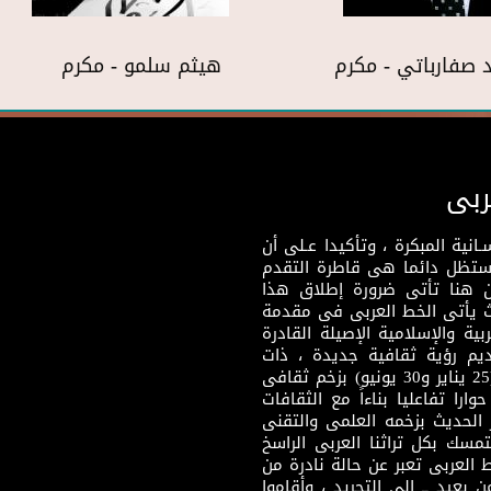
 صفارباتي - مكرم
هيثم سلمو - مكرم
ربى
نية المبكرة ، وتأكيدا عـلى أن
وستظل دائما هى قاطرة التقدم
 هنا تأتى ضرورة إطلاق هذا
يث يأتى الخط العربى فى مقدمة
بية والإسلامية الإصيلة القادرة
قديم رؤية ثقافية جديدة ، ذات
مضمون ثقافى قادر على إثراء مرحلة ما بعد ثورتى (25 يناير و30 يونيو) بزخم ثقافى
ارا تفاعليا بناءاً مع الثقافات
 الحديث بزخمه العلمى والتقنى
سك بكل تراثنا العربى الراسخ
 العربى تعبر عن حالة نادرة من
 بعيد ــ إلى التجريد ، وأقاموا