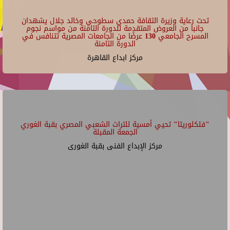
تحت رعاية وزيرة الثقافة حمدي سطوحي وخالد جلال يشهدان
جانبا من العروض المتقدمة للدورة الثامنة من مواسم نجوم
المسرح الجامعي 130 عرضًا من الجامعات المصرية تتنافس في
الدورة الثامنة
مركز ابداع القاهرة
"فلكلوريتا" تحيي أمسية للتراث الشعبي المصري بقبة الغوري
الجمعة المقبلة
مركز الإبداع الفنى بقبة الغورى