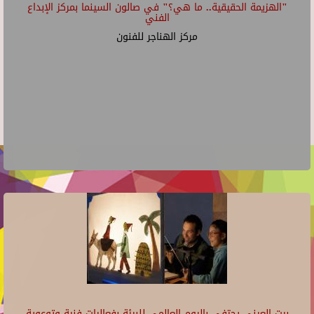
"الهزيمة الحقيقية.. ما هي؟" في صالون السينما بمركز الإبداع
الفني
مركز الهناجر للفنون
بيت العيني يحتفي باليوم العالمي للبيئة بفعاليات فنية وتوعوية