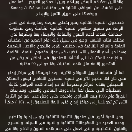
والفنانين بعضهم البعض وبينهم وبين الجمهور العريض ..كما عمل
على الكشف عن المواهب الشابة فى مختلف المحافظات ودعمها
ووضعها على طريق التميز والإبداع.
فصندوق التنمية الثقافية يسير بخطى سريعة ومدروسة فى نفس
الوقت نحو تحقيق مفهوم التنمية الثقافية الشاملة وفق منظومة
متكاملة تهدف لدعم الفنون والثقافة والارتقاء بها ونشرها لدى
مختلف فئات الشعب. وهو فى سبيل ذلك أقام العديد من المكتبات
العامة والمراكز الثقافية فى مختلف القرى والنجوع والأحياء الشعبية
وهذا من أهم الأعمال التى تضرب فى عمق مفهوم التنمية الثقافية.
وبلغ عدد المكتبات التى أنشأها الصندوق فى أماكن لم يكن من
المتصور إقامة مثل هذه المكتبات بها حوالى 90 مكتبة .
كما أن فلسفة تحويل المواقع الأثرية –بعد ترميمها–إلى مراكز إبداع
فنى كان لها عظيم الأثر فى تنمية المستوى الثقافى لجموع السكان
المحيطين بهذه المراكز وخصوصاً أنه تم إمداد هذه المواقع بكافة
المتطلبات التى تكفل لها أداء دورها الثقافى والفنى. وقد بدأت
التجربة عام 1996 ببيت الهراوى وامتدت حتى وصل عدد المواقع الأثرية
التى تم تحويلها إلى مراكز إبداع فنى تابعة للصندوق إلى (16 ) مركزاً
.. .
ومن ناحية أخرى فإن صندوق التنمية الثقافية يتولى إدارة وتنظيم
ودعم العديد من المهرجانات الثقافية والفنية فى السينما والمسرح
والفنون التشكيلية والتى تعمل على دعم هذه الفنون والدفع بها فى