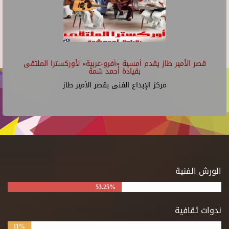
قصر الأمير طاز يقدم أمسية «أفرو-عربية» لأوركسترا الملتقى
بقيادة أحمد شمة
مركز الإبداع الفنى بقصر الأمير طاز
الورش الفنية
53.25%
ندوات ثقافية
11%