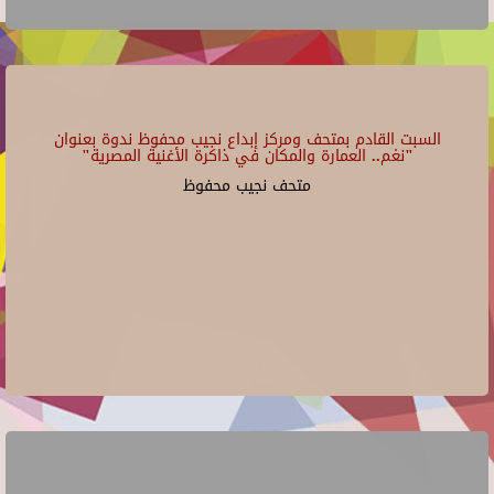
السبت القادم بمتحف ومركز إبداع نجيب محفوظ ندوة بعنوان
"نغم.. العمارة والمكان في ذاكرة الأغنية المصرية"
متحف نجيب محفوظ