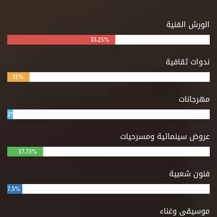
الورش الفنية
53.25%
ندوات ثقافية
11%
مهرجانات
2%
عروض سينمائية ومسرحيات
17.73%
فنون شعبية
7.5%
موسيقى وغناء