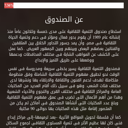
7.56%
عن الصندوق
استطاع صندوق التنمية الثقافية على مدى خمسة وثلاثون عاماً منذ
إنشائه عام 1989 أن يقوم بدور فعال ومؤثر فى دعم وتنمية الحياة
الثقافية فى مصر، وأن يمد جسور التحاور الخلاق بين المثقفين
والفنانين بعضهم البعض وبينهم وبين الجمهور العريض ..كما عمل
على الكشف عن المواهب الشابة فى مختلف المحافظات ودعمها
ووضعها على طريق التميز والإبداع.
فصندوق التنمية الثقافية يسير بخطى سريعة ومدروسة فى نفس
الوقت نحو تحقيق مفهوم التنمية الثقافية الشاملة وفق منظومة
متكاملة تهدف لدعم الفنون والثقافة والارتقاء بها ونشرها لدى
مختلف فئات الشعب. وهو فى سبيل ذلك أقام العديد من المكتبات
العامة والمراكز الثقافية فى مختلف القرى والنجوع والأحياء الشعبية
وهذا من أهم الأعمال التى تضرب فى عمق مفهوم التنمية الثقافية.
وبلغ عدد المكتبات التى أنشأها الصندوق فى أماكن لم يكن من
المتصور إقامة مثل هذه المكتبات بها حوالى 90 مكتبة .
كما أن فلسفة تحويل المواقع الأثرية –بعد ترميمها–إلى مراكز إبداع
فنى كان لها عظيم الأثر فى تنمية المستوى الثقافى لجموع السكان