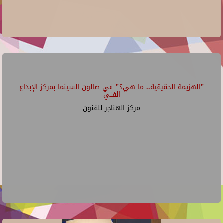
"الهزيمة الحقيقية.. ما هي؟" في صالون السينما بمركز الإبداع
الفني
مركز الهناجر للفنون