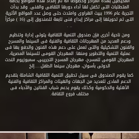
المحيطين بهذه المراكز وخصوصاً أنه تم إمداد هذه المواقع بكافة
المتطلبات التى تكفل لها أداء دورها الثقافى والفنى. وقد بدأت
التجربة عام 1996 ببيت الهراوى وامتدت حتى وصل عدد المواقع الأثرية
التى تم تحويلها إلى مراكز إبداع فنى تابعة للصندوق إلى (16 ) مركزاً
.. .
ومن ناحية أخرى فإن صندوق التنمية الثقافية يتولى إدارة وتنظيم
ودعم العديد من المهرجانات الثقافية والفنية فى السينما والمسرح
والفنون التشكيلية والتى تعمل على دعم هذه الفنون والدفع بها فى
عملية التنمية والتطوير ومنها: المهرجان القومى للسينما المصرية،
المهرجان القومى للمسرح، مهرجان المسرح التجريبى، سمبوزيوم النحت
الدولى بأسوان، مهرجان سينما الطفل.....إلخ
كما يقوم الصندوق فى سبيل تحقيق التنمية الثقافية الشاملة بتقديم
الدعم المادى للعديد من الجهات والهيئات والمراكز الثقافية والفنية
الأهلية والحكومية وكذلك يقوم بدعم شباب الفنانين والأدباء فى
مختلف فروع الثقافة.