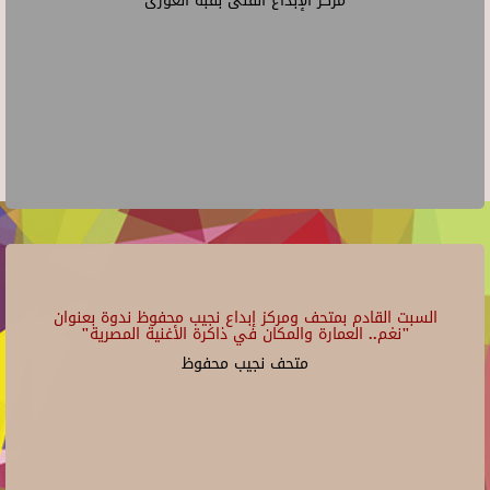
مركز الإبداع الفنى بقبة الغورى
السبت القادم بمتحف ومركز إبداع نجيب محفوظ ندوة بعنوان
"نغم.. العمارة والمكان في ذاكرة الأغنية المصرية"
متحف نجيب محفوظ