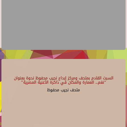
السبت القادم بمتحف ومركز إبداع نجيب محفوظ ندوة بعنوان
"نغم.. العمارة والمكان في ذاكرة الأغنية المصرية"
متحف نجيب محفوظ