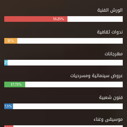
الورش الفنية
53.25%
ندوات ثقافية
11%
مهرجانات
2%
عروض سينمائية ومسرحيات
17.73%
فنون شعبية
7.5%
موسيقى وغناء