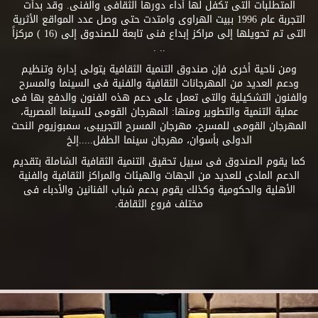
المتطلبات التى تكفل لها أداء دورها الثقافى والفنى. وقد بدأت
التجربة عام 1996 ببيت الهراوى وامتدت حتى وصل عدد المواقع الأثرية
التى تم تحويلها إلى مراكز إبداع فنى تابعة للصندوق إلى (16 ) مركزاً
.. .
ومن ناحية أخرى فإن صندوق التنمية الثقافية يتولى إدارة وتنظيم
ودعم العديد من المهرجانات الثقافية والفنية فى السينما والمسرح
والفنون التشكيلية والتى تعمل على دعم هذه الفنون والدفع بها فى
عملية التنمية والتطوير ومنها: المهرجان القومى للسينما المصرية،
المهرجان القومى للمسرح، مهرجان المسرح التجريبى، سمبوزيوم النحت
الدولى بأسوان، مهرجان سينما الطفل.....إلخ
كما يقوم الصندوق فى سبيل تحقيق التنمية الثقافية الشاملة بتقديم
الدعم المادى للعديد من الجهات والهيئات والمراكز الثقافية والفنية
الأهلية والحكومية وكذلك يقوم بدعم شباب الفنانين والأدباء فى
مختلف فروع الثقافة.