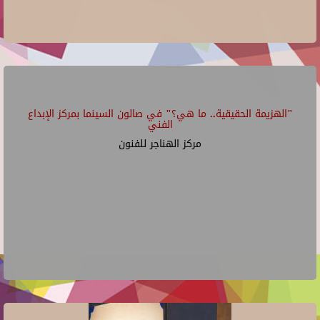
"الهزيمة الحقيقية.. ما هي؟" في صالون السينما بمركز الإبداع
الفني
مركز الهناجر للفنون