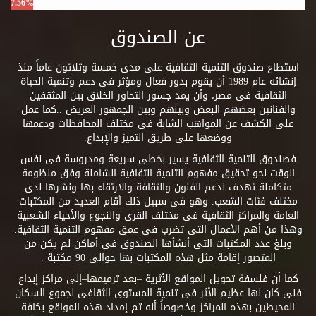
7.56%
عن الصندوق
استطاع صندوق التنمية الثقافية على مدى خمسة وثلاثون عاماً منذ
إنشائه عام 1989 أن يقوم بدور فعال ومؤثر فى دعم وتنمية الحياة
الثقافية فى مصر، وأن يمد جسور التحاور الخلاق بين المثقفين
والفنانين بعضهم البعض وبينهم وبين الجمهور العريض ..كما عمل
على الكشف عن المواهب الشابة فى مختلف المحافظات ودعمها
ووضعها على طريق التميز والإبداع.
فصندوق التنمية الثقافية يسير بخطى سريعة ومدروسة فى نفس
الوقت نحو تحقيق مفهوم التنمية الثقافية الشاملة وفق منظومة
متكاملة تهدف لدعم الفنون والثقافة والارتقاء بها ونشرها لدى
مختلف فئات الشعب. وهو فى سبيل ذلك أقام العديد من المكتبات
العامة والمراكز الثقافية فى مختلف القرى والنجوع والأحياء الشعبية
وهذا من أهم الأعمال التى تضرب فى عمق مفهوم التنمية الثقافية.
وبلغ عدد المكتبات التى أنشأها الصندوق فى أماكن لم يكن من
المتصور إقامة مثل هذه المكتبات بها حوالى 90 مكتبة .
كما أن فلسفة تحويل المواقع الأثرية –بعد ترميمها–إلى مراكز إبداع
فنى كان لها عظيم الأثر فى تنمية المستوى الثقافى لجموع السكان
المحيطين بهذه المراكز وخصوصاً أنه تم إمداد هذه المواقع بكافة