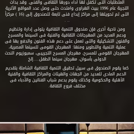
المتطلبات التى تكفل لها أداء دورها الثقافى والفنى. وقد بدأت
التجربة عام 1996 ببيت الهراوى وامتدت حتى وصل عدد المواقع الأثرية
التى تم تحويلها إلى مراكز إبداع فنى تابعة للصندوق إلى (16 ) مركزاً
.. .
ومن ناحية أخرى فإن صندوق التنمية الثقافية يتولى إدارة وتنظيم
ودعم العديد من المهرجانات الثقافية والفنية فى السينما والمسرح
والفنون التشكيلية والتى تعمل على دعم هذه الفنون والدفع بها فى
عملية التنمية والتطوير ومنها: المهرجان القومى للسينما المصرية،
المهرجان القومى للمسرح، مهرجان المسرح التجريبى، سمبوزيوم النحت
الدولى بأسوان، مهرجان سينما الطفل.....إلخ
كما يقوم الصندوق فى سبيل تحقيق التنمية الثقافية الشاملة بتقديم
الدعم المادى للعديد من الجهات والهيئات والمراكز الثقافية والفنية
الأهلية والحكومية وكذلك يقوم بدعم شباب الفنانين والأدباء فى
مختلف فروع الثقافة.