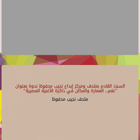
السبت القادم بمتحف ومركز إبداع نجيب محفوظ ندوة بعنوان
"نغم.. العمارة والمكان في ذاكرة الأغنية المصرية"
متحف نجيب محفوظ