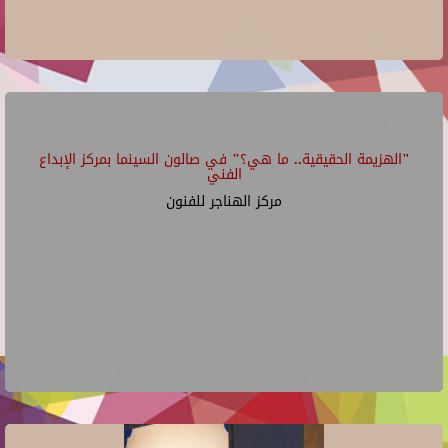
"الهزيمة الحقيقية.. ما هي؟" في صالون السينما بمركز الإبداع
الفني
مركز الهناجر للفنون