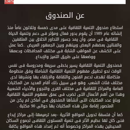
7.56%
عن الصندوق
استطاع صندوق التنمية الثقافية على مدى خمسة وثلاثون عاماً منذ
إنشائه عام 1989 أن يقوم بدور فعال ومؤثر فى دعم وتنمية الحياة
الثقافية فى مصر، وأن يمد جسور التحاور الخلاق بين المثقفين
والفنانين بعضهم البعض وبينهم وبين الجمهور العريض ..كما عمل
على الكشف عن المواهب الشابة فى مختلف المحافظات ودعمها
ووضعها على طريق التميز والإبداع.
فصندوق التنمية الثقافية يسير بخطى سريعة ومدروسة فى نفس
الوقت نحو تحقيق مفهوم التنمية الثقافية الشاملة وفق منظومة
متكاملة تهدف لدعم الفنون والثقافة والارتقاء بها ونشرها لدى
مختلف فئات الشعب. وهو فى سبيل ذلك أقام العديد من المكتبات
العامة والمراكز الثقافية فى مختلف القرى والنجوع والأحياء الشعبية
وهذا من أهم الأعمال التى تضرب فى عمق مفهوم التنمية الثقافية.
وبلغ عدد المكتبات التى أنشأها الصندوق فى أماكن لم يكن من
المتصور إقامة مثل هذه المكتبات بها حوالى 90 مكتبة .
كما أن فلسفة تحويل المواقع الأثرية –بعد ترميمها–إلى مراكز إبداع
فنى كان لها عظيم الأثر فى تنمية المستوى الثقافى لجموع السكان
المحيطين بهذه المراكز وخصوصاً أنه تم إمداد هذه المواقع بكافة