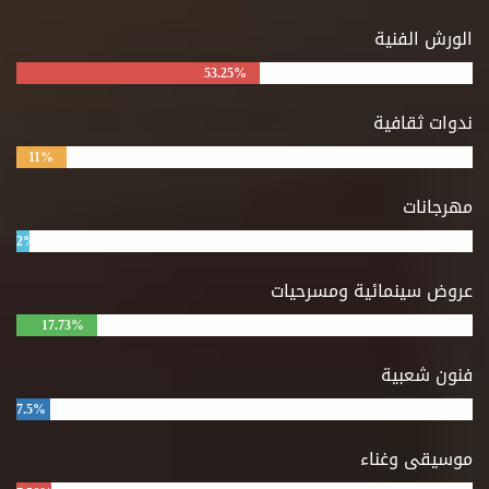
الورش الفنية
53.25%
ندوات ثقافية
11%
مهرجانات
2%
عروض سينمائية ومسرحيات
17.73%
فنون شعبية
7.5%
موسيقى وغناء