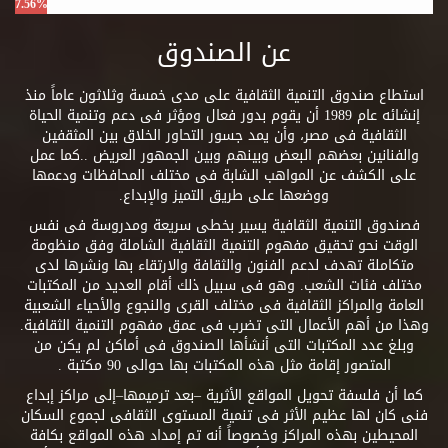
7.56%
عن الصندوق
استطاع صندوق التنمية الثقافية على مدى خمسة وثلاثون عاماً منذ
إنشائه عام 1989 أن يقوم بدور فعال ومؤثر فى دعم وتنمية الحياة
الثقافية فى مصر، وأن يمد جسور التحاور الخلاق بين المثقفين
والفنانين بعضهم البعض وبينهم وبين الجمهور العريض ..كما عمل
على الكشف عن المواهب الشابة فى مختلف المحافظات ودعمها
ووضعها على طريق التميز والإبداع.
فصندوق التنمية الثقافية يسير بخطى سريعة ومدروسة فى نفس
الوقت نحو تحقيق مفهوم التنمية الثقافية الشاملة وفق منظومة
متكاملة تهدف لدعم الفنون والثقافة والارتقاء بها ونشرها لدى
مختلف فئات الشعب. وهو فى سبيل ذلك أقام العديد من المكتبات
العامة والمراكز الثقافية فى مختلف القرى والنجوع والأحياء الشعبية
وهذا من أهم الأعمال التى تضرب فى عمق مفهوم التنمية الثقافية.
وبلغ عدد المكتبات التى أنشأها الصندوق فى أماكن لم يكن من
المتصور إقامة مثل هذه المكتبات بها حوالى 90 مكتبة .
كما أن فلسفة تحويل المواقع الأثرية –بعد ترميمها–إلى مراكز إبداع
فنى كان لها عظيم الأثر فى تنمية المستوى الثقافى لجموع السكان
المحيطين بهذه المراكز وخصوصاً أنه تم إمداد هذه المواقع بكافة