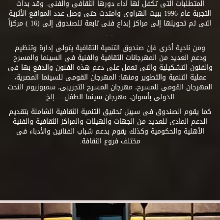
المتطلبات التى تكفل لها أداء دورها الثقافى والفنى. وقد بدأت
التجربة عام 1996 ببيت الهراوى وامتدت حتى وصل عدد المواقع الأثرية
التى تم تحويلها إلى مراكز إبداع فنى تابعة للصندوق إلى (16 ) مركزاً
.. .
ومن ناحية أخرى فإن صندوق التنمية الثقافية يتولى إدارة وتنظيم
ودعم العديد من المهرجانات الثقافية والفنية فى السينما والمسرح
والفنون التشكيلية والتى تعمل على دعم هذه الفنون والدفع بها فى
عملية التنمية والتطوير ومنها: المهرجان القومى للسينما المصرية،
المهرجان القومى للمسرح، مهرجان المسرح التجريبى، سمبوزيوم النحت
الدولى بأسوان، مهرجان سينما الطفل.....إلخ
كما يقوم الصندوق فى سبيل تحقيق التنمية الثقافية الشاملة بتقديم
الدعم المادى للعديد من الجهات والهيئات والمراكز الثقافية والفنية
الأهلية والحكومية وكذلك يقوم بدعم شباب الفنانين والأدباء فى
مختلف فروع الثقافة.