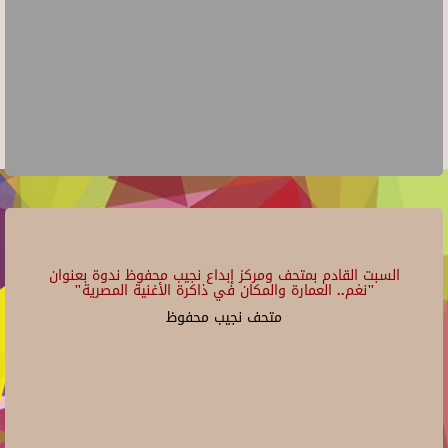
السبت القادم بمتحف ومركز إبداع نجيب محفوظ ندوة بعنوان
"نغم.. العمارة والمكان في ذاكرة الأغنية المصرية"
متحف نجيب محفوظ