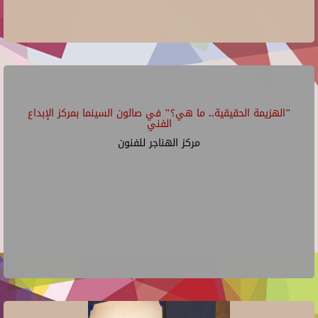
"الهزيمة الحقيقية.. ما هي؟" في صالون السينما بمركز الإبداع
الفني
مركز الهناجر للفنون