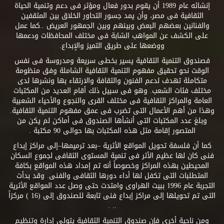
إنشائه عام 1989 أن يقوم بدور فعال ومؤثر فى دعم وتنمية الحياة
الثقافية فى مصر، وأن يمد جسور التحاور الخلاق بين المثقفين
والفنانين بعضهم البعض وبينهم وبين الجمهور العريض ..كما عمل
على الكشف عن المواهب الشابة فى مختلف المحافظات ودعمها
ووضعها على طريق التميز والإبداع.
فصندوق التنمية الثقافية يسير بخطى سريعة ومدروسة فى نفس
الوقت نحو تحقيق مفهوم التنمية الثقافية الشاملة وفق منظومة
متكاملة تهدف لدعم الفنون والثقافة والارتقاء بها ونشرها لدى
مختلف فئات الشعب. وهو فى سبيل ذلك أقام العديد من المكتبات
العامة والمراكز الثقافية فى مختلف القرى والنجوع والأحياء الشعبية
وهذا من أهم الأعمال التى تضرب فى عمق مفهوم التنمية الثقافية.
وبلغ عدد المكتبات التى أنشأها الصندوق فى أماكن لم يكن من
المتصور إقامة مثل هذه المكتبات بها حوالى 90 مكتبة .
كما أن فلسفة تحويل المواقع الأثرية –بعد ترميمها–إلى مراكز إبداع
فنى كان لها عظيم الأثر فى تنمية المستوى الثقافى لجموع السكان
المحيطين بهذه المراكز وخصوصاً أنه تم إمداد هذه المواقع بكافة
المتطلبات التى تكفل لها أداء دورها الثقافى والفنى. وقد بدأت
التجربة عام 1996 ببيت الهراوى وامتدت حتى وصل عدد المواقع الأثرية
التى تم تحويلها إلى مراكز إبداع فنى تابعة للصندوق إلى (16 ) مركزاً
.. .
ومن ناحية أخرى فإن صندوق التنمية الثقافية يتولى إدارة وتنظيم