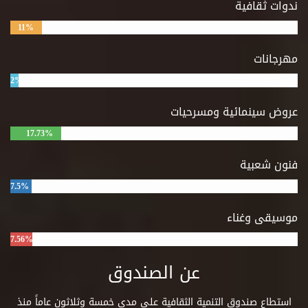
ندوات ثقافية
11%
مهرجانات
2%
عروض سينمائية ومسرحيات
17.73%
فنون شعبية
7.5%
موسيقى وغناء
7.56%
عن الصندوق
استطاع صندوق التنمية الثقافية على مدى خمسة وثلاثون عاماً منذ