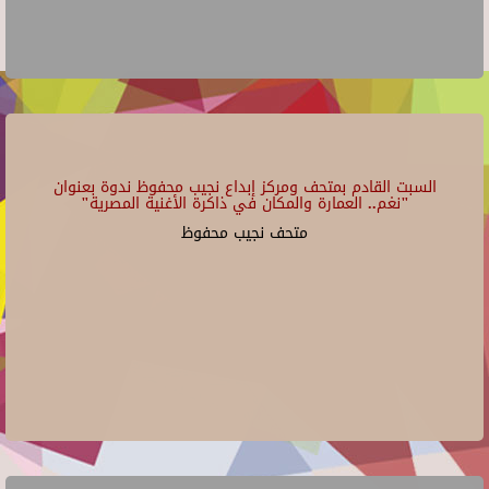
السبت القادم بمتحف ومركز إبداع نجيب محفوظ ندوة بعنوان
"نغم.. العمارة والمكان في ذاكرة الأغنية المصرية"
متحف نجيب محفوظ