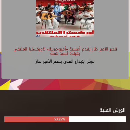
قصر الأمير طاز يقدم أمسية «أفرو-عربية» لأوركسترا الملتقى
بقيادة أحمد شمة
مركز الإبداع الفنى بقصر الأمير طاز
الورش الفنية
53.25%