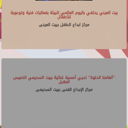
بيت العيني يحتفي باليوم العالمي للبيئة بفعاليات فنية وتوعوية
للأطفال
مركز ابداع الطفل ببيت العينى
"أنغامنا الحلوة" تحيي أمسية غنائية ببيت السحيمي الخميس
المقبل
مركز الإبداع الفنى ببيت السحيمى