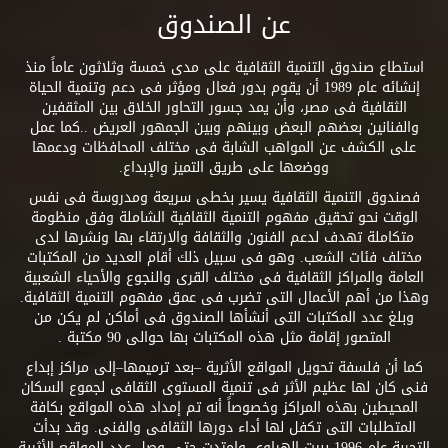
عن الصندوق
استطاع صندوق التنمية الثقافية على مدى خمسة وثلاثون عاماً منذ
إنشائه عام 1989 أن يقوم بدور فعال ومؤثر فى دعم وتنمية الحياة
الثقافية فى مصر، وأن يمد جسور التحاور الخلاق بين المثقفين
والفنانين بعضهم البعض وبينهم وبين الجمهور العريض ..كما عمل
على الكشف عن المواهب الشابة فى مختلف المحافظات ودعمها
ووضعها على طريق التميز والإبداع.
فصندوق التنمية الثقافية يسير بخطى سريعة ومدروسة فى نفس
الوقت نحو تحقيق مفهوم التنمية الثقافية الشاملة وفق منظومة
متكاملة تهدف لدعم الفنون والثقافة والارتقاء بها ونشرها لدى
مختلف فئات الشعب. وهو فى سبيل ذلك أقام العديد من المكتبات
العامة والمراكز الثقافية فى مختلف القرى والنجوع والأحياء الشعبية
وهذا من أهم الأعمال التى تضرب فى عمق مفهوم التنمية الثقافية.
وبلغ عدد المكتبات التى أنشأها الصندوق فى أماكن لم يكن من
المتصور إقامة مثل هذه المكتبات بها حوالى 90 مكتبة .
كما أن فلسفة تحويل المواقع الأثرية –بعد ترميمها–إلى مراكز إبداع
فنى كان لها عظيم الأثر فى تنمية المستوى الثقافى لجموع السكان
المحيطين بهذه المراكز وخصوصاً أنه تم إمداد هذه المواقع بكافة
المتطلبات التى تكفل لها أداء دورها الثقافى والفنى. وقد بدأت
التجربة عام 1996 ببيت الهراوى وامتدت حتى وصل عدد المواقع الأثرية