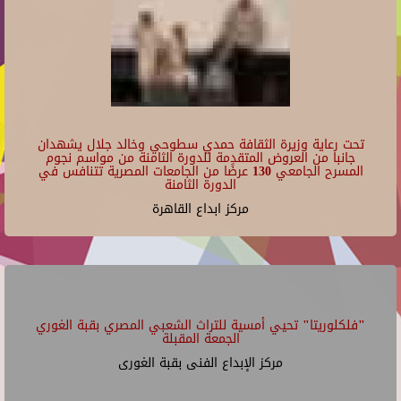
تحت رعاية وزيرة الثقافة حمدي سطوحي وخالد جلال يشهدان
جانبا من العروض المتقدمة للدورة الثامنة من مواسم نجوم
المسرح الجامعي 130 عرضًا من الجامعات المصرية تتنافس في
الدورة الثامنة
مركز ابداع القاهرة
"فلكلوريتا" تحيي أمسية للتراث الشعبي المصري بقبة الغوري
الجمعة المقبلة
مركز الإبداع الفنى بقبة الغورى