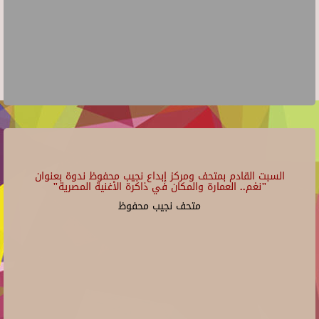
السبت القادم بمتحف ومركز إبداع نجيب محفوظ ندوة بعنوان
"نغم.. العمارة والمكان في ذاكرة الأغنية المصرية"
متحف نجيب محفوظ