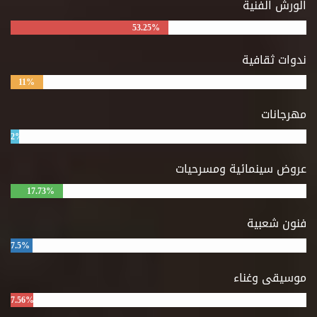
الورش الفنية
53.25%
ندوات ثقافية
11%
مهرجانات
2%
عروض سينمائية ومسرحيات
17.73%
فنون شعبية
7.5%
موسيقى وغناء
7.56%