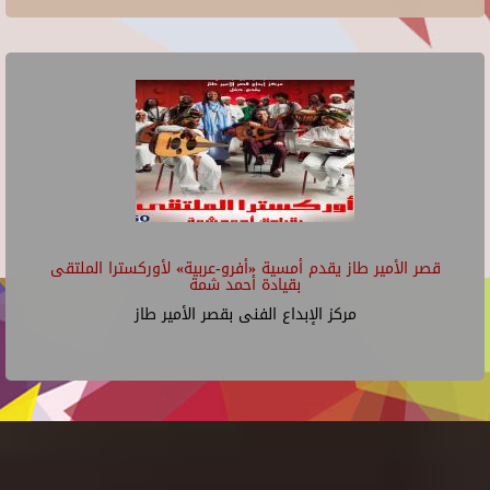
قصر الأمير طاز يقدم أمسية «أفرو-عربية» لأوركسترا الملتقى
بقيادة أحمد شمة
مركز الإبداع الفنى بقصر الأمير طاز