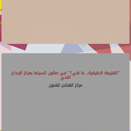
"الهزيمة الحقيقية.. ما هي؟" في صالون السينما بمركز الإبداع
الفني
مركز الهناجر للفنون