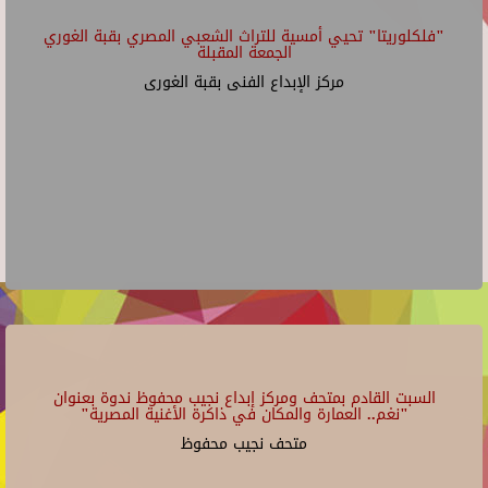
"فلكلوريتا" تحيي أمسية للتراث الشعبي المصري بقبة الغوري
الجمعة المقبلة
مركز الإبداع الفنى بقبة الغورى
السبت القادم بمتحف ومركز إبداع نجيب محفوظ ندوة بعنوان
"نغم.. العمارة والمكان في ذاكرة الأغنية المصرية"
متحف نجيب محفوظ