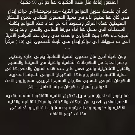
المتصور إقامة مثل هذه المكتبات بها حوالى 90 مكتبة .
كما أن فلسفة تحويل المواقع الأثرية –بعد ترميمها–إلى مراكز إبداع
فنى كان لها عظيم الأثر فى تنمية المستوى الثقافى لجموع السكان
المحيطين بهذه المراكز وخصوصاً أنه تم إمداد هذه المواقع بكافة
المتطلبات التى تكفل لها أداء دورها الثقافى والفنى. وقد بدأت
التجربة عام 1996 ببيت الهراوى وامتدت حتى وصل عدد المواقع الأثرية
التى تم تحويلها إلى مراكز إبداع فنى تابعة للصندوق إلى (16 ) مركزاً
.. .
ومن ناحية أخرى فإن صندوق التنمية الثقافية يتولى إدارة وتنظيم
ودعم العديد من المهرجانات الثقافية والفنية فى السينما والمسرح
والفنون التشكيلية والتى تعمل على دعم هذه الفنون والدفع بها فى
عملية التنمية والتطوير ومنها: المهرجان القومى للسينما المصرية،
المهرجان القومى للمسرح، مهرجان المسرح التجريبى، سمبوزيوم النحت
الدولى بأسوان، مهرجان سينما الطفل.....إلخ
كما يقوم الصندوق فى سبيل تحقيق التنمية الثقافية الشاملة بتقديم
الدعم المادى للعديد من الجهات والهيئات والمراكز الثقافية والفنية
الأهلية والحكومية وكذلك يقوم بدعم شباب الفنانين والأدباء فى
مختلف فروع الثقافة.