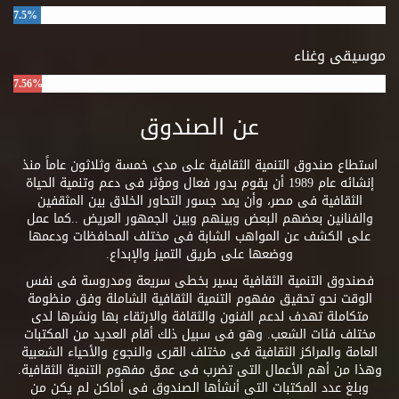
7.5%
موسيقى وغناء
7.56%
عن الصندوق
استطاع صندوق التنمية الثقافية على مدى خمسة وثلاثون عاماً منذ
إنشائه عام 1989 أن يقوم بدور فعال ومؤثر فى دعم وتنمية الحياة
الثقافية فى مصر، وأن يمد جسور التحاور الخلاق بين المثقفين
والفنانين بعضهم البعض وبينهم وبين الجمهور العريض ..كما عمل
على الكشف عن المواهب الشابة فى مختلف المحافظات ودعمها
ووضعها على طريق التميز والإبداع.
فصندوق التنمية الثقافية يسير بخطى سريعة ومدروسة فى نفس
الوقت نحو تحقيق مفهوم التنمية الثقافية الشاملة وفق منظومة
متكاملة تهدف لدعم الفنون والثقافة والارتقاء بها ونشرها لدى
مختلف فئات الشعب. وهو فى سبيل ذلك أقام العديد من المكتبات
العامة والمراكز الثقافية فى مختلف القرى والنجوع والأحياء الشعبية
وهذا من أهم الأعمال التى تضرب فى عمق مفهوم التنمية الثقافية.
وبلغ عدد المكتبات التى أنشأها الصندوق فى أماكن لم يكن من