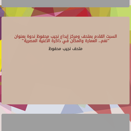
السبت القادم بمتحف ومركز إبداع نجيب محفوظ ندوة بعنوان
"نغم.. العمارة والمكان في ذاكرة الأغنية المصرية"
متحف نجيب محفوظ