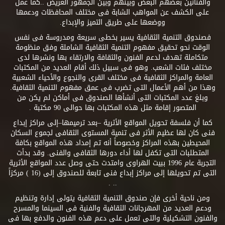
والفنانين بعضهم البعض وبينهم وبين الجمهور العريض ..كما عمل
على الكشف عن المواهب الشابة فى مختلف المحافظات ودعمها
ووضعها على طريق التميز والإبداع.
فصندوق التنمية الثقافية يسير بخطى سريعة ومدروسة فى نفس
الوقت نحو تحقيق مفهوم التنمية الثقافية الشاملة وفق منظومة
متكاملة تهدف لدعم الفنون والثقافة والارتقاء بها ونشرها لدى
مختلف فئات الشعب. وهو فى سبيل ذلك أقام العديد من المكتبات
العامة والمراكز الثقافية فى مختلف القرى والنجوع والأحياء الشعبية
وهذا من أهم الأعمال التى تضرب فى عمق مفهوم التنمية الثقافية.
وبلغ عدد المكتبات التى أنشأها الصندوق فى أماكن لم يكن من
المتصور إقامة مثل هذه المكتبات بها حوالى 90 مكتبة .
كما أن فلسفة تحويل المواقع الأثرية –بعد ترميمها–إلى مراكز إبداع
فنى كان لها عظيم الأثر فى تنمية المستوى الثقافى لجموع السكان
المحيطين بهذه المراكز وخصوصاً أنه تم إمداد هذه المواقع بكافة
المتطلبات التى تكفل لها أداء دورها الثقافى والفنى. وقد بدأت
التجربة عام 1996 ببيت الهراوى وامتدت حتى وصل عدد المواقع الأثرية
التى تم تحويلها إلى مراكز إبداع فنى تابعة للصندوق إلى (16 ) مركزاً
.. .
ومن ناحية أخرى فإن صندوق التنمية الثقافية يتولى إدارة وتنظيم
ودعم العديد من المهرجانات الثقافية والفنية فى السينما والمسرح
والفنون التشكيلية والتى تعمل على دعم هذه الفنون والدفع بها فى