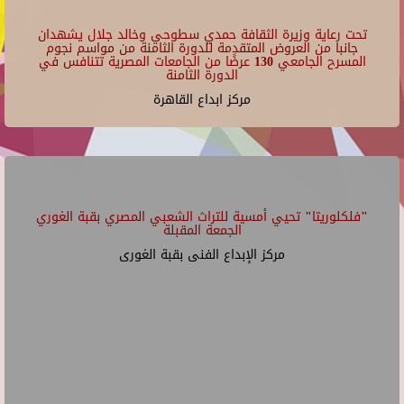
تحت رعاية وزيرة الثقافة حمدي سطوحي وخالد جلال يشهدان
جانبا من العروض المتقدمة للدورة الثامنة من مواسم نجوم
المسرح الجامعي 130 عرضًا من الجامعات المصرية تتنافس في
الدورة الثامنة
مركز ابداع القاهرة
"فلكلوريتا" تحيي أمسية للتراث الشعبي المصري بقبة الغوري
الجمعة المقبلة
مركز الإبداع الفنى بقبة الغورى