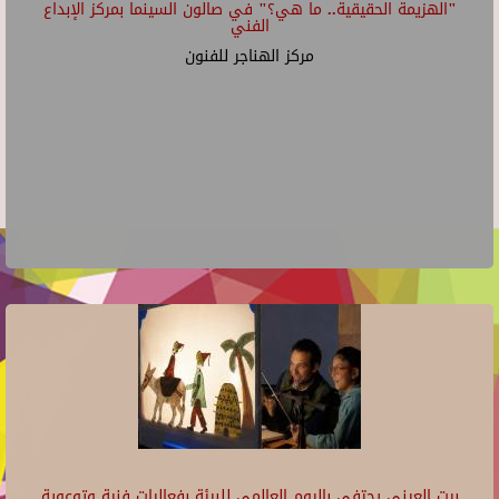
"الهزيمة الحقيقية.. ما هي؟" في صالون السينما بمركز الإبداع
الفني
مركز الهناجر للفنون
بيت العيني يحتفي باليوم العالمي للبيئة بفعاليات فنية وتوعوية