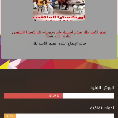
قصر الأمير طاز يقدم أمسية «أفرو-عربية» لأوركسترا الملتقى
بقيادة أحمد شمة
مركز الإبداع الفنى بقصر الأمير طاز
الورش الفنية
53.25%
ندوات ثقافية
11%