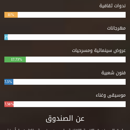
ندوات ثقافية
11%
مهرجانات
2%
عروض سينمائية ومسرحيات
17.73%
فنون شعبية
7.5%
موسيقى وغناء
7.56%
عن الصندوق