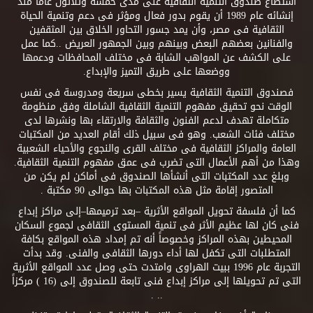
استطاع صندوق التنمية الثقافية على مدى خمسة وثلاثون عاماً منذ
إنشائه عام 1989 أن يقوم بدور فعال ومؤثر فى دعم وتنمية الحياة
الثقافية فى مصر، وأن يمد جسور التحاور الخلاق بين المثقفين
والفنانين بعضهم البعض وبينهم وبين الجمهور العريض ..كما عمل
على الكشف عن المواهب الشابة فى مختلف المحافظات ودعمها
ووضعها على طريق التميز والإبداع.
فصندوق التنمية الثقافية يسير بخطى سريعة ومدروسة فى نفس
الوقت نحو تحقيق مفهوم التنمية الثقافية الشاملة وفق منظومة
متكاملة تهدف لدعم الفنون والثقافة والارتقاء بها ونشرها لدى
مختلف فئات الشعب. وهو فى سبيل ذلك أقام العديد من المكتبات
العامة والمراكز الثقافية فى مختلف القرى والنجوع والأحياء الشعبية
وهذا من أهم الأعمال التى تضرب فى عمق مفهوم التنمية الثقافية.
وبلغ عدد المكتبات التى أنشأها الصندوق فى أماكن لم يكن من
المتصور إقامة مثل هذه المكتبات بها حوالى 90 مكتبة .
كما أن فلسفة تحويل المواقع الأثرية –بعد ترميمها–إلى مراكز إبداع
فنى كان لها عظيم الأثر فى تنمية المستوى الثقافى لجموع السكان
المحيطين بهذه المراكز وخصوصاً أنه تم إمداد هذه المواقع بكافة
المتطلبات التى تكفل لها أداء دورها الثقافى والفنى. وقد بدأت
التجربة عام 1996 ببيت الهراوى وامتدت حتى وصل عدد المواقع الأثرية
التى تم تحويلها إلى مراكز إبداع فنى تابعة للصندوق إلى (16 ) مركزاً
.. .