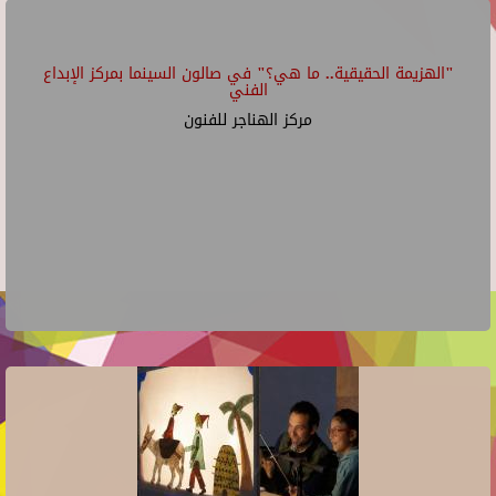
"الهزيمة الحقيقية.. ما هي؟" في صالون السينما بمركز الإبداع
الفني
مركز الهناجر للفنون