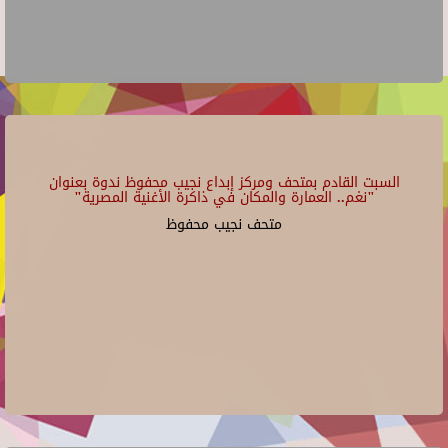
السبت القادم بمتحف ومركز إبداع نجيب محفوظ ندوة بعنوان
"نغم.. العمارة والمكان في ذاكرة الأغنية المصرية"
متحف نجيب محفوظ