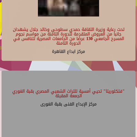
تحت رعاية وزيرة الثقافة حمدي سطوحي وخالد جلال يشهدان
جانبا من العروض المتقدمة للدورة الثامنة من مواسم نجوم
المسرح الجامعي 130 عرضًا من الجامعات المصرية تتنافس في
الدورة الثامنة
مركز ابداع القاهرة
"فلكلوريتا" تحيي أمسية للتراث الشعبي المصري بقبة الغوري
الجمعة المقبلة
مركز الإبداع الفنى بقبة الغورى