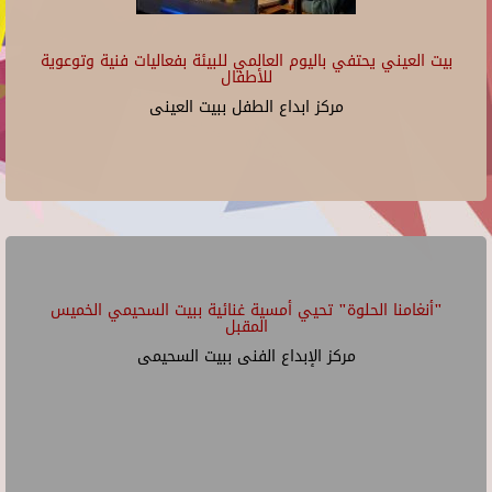
بيت العيني يحتفي باليوم العالمي للبيئة بفعاليات فنية وتوعوية
للأطفال
مركز ابداع الطفل ببيت العينى
"أنغامنا الحلوة" تحيي أمسية غنائية ببيت السحيمي الخميس
المقبل
مركز الإبداع الفنى ببيت السحيمى