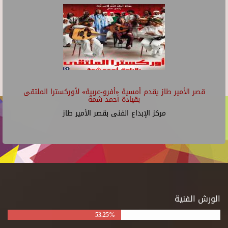
قصر الأمير طاز يقدم أمسية «أفرو-عربية» لأوركسترا الملتقى
بقيادة أحمد شمة
مركز الإبداع الفنى بقصر الأمير طاز
الورش الفنية
53.25%