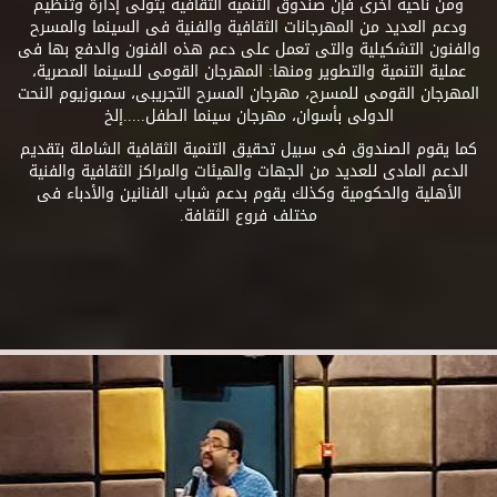
ومن ناحية أخرى فإن صندوق التنمية الثقافية يتولى إدارة وتنظيم
ودعم العديد من المهرجانات الثقافية والفنية فى السينما والمسرح
والفنون التشكيلية والتى تعمل على دعم هذه الفنون والدفع بها فى
عملية التنمية والتطوير ومنها: المهرجان القومى للسينما المصرية،
المهرجان القومى للمسرح، مهرجان المسرح التجريبى، سمبوزيوم النحت
الدولى بأسوان، مهرجان سينما الطفل.....إلخ
كما يقوم الصندوق فى سبيل تحقيق التنمية الثقافية الشاملة بتقديم
الدعم المادى للعديد من الجهات والهيئات والمراكز الثقافية والفنية
الأهلية والحكومية وكذلك يقوم بدعم شباب الفنانين والأدباء فى
مختلف فروع الثقافة.