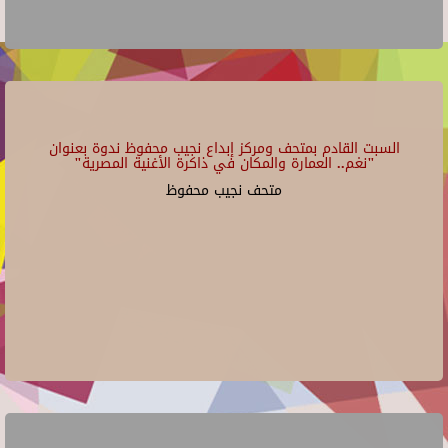
السبت القادم بمتحف ومركز إبداع نجيب محفوظ ندوة بعنوان
"نغم.. العمارة والمكان في ذاكرة الأغنية المصرية"
متحف نجيب محفوظ