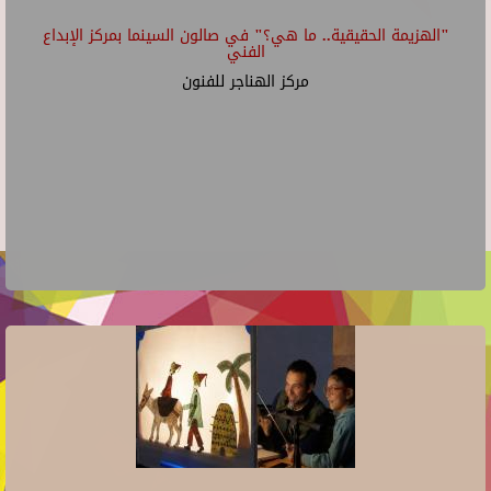
"الهزيمة الحقيقية.. ما هي؟" في صالون السينما بمركز الإبداع
الفني
مركز الهناجر للفنون