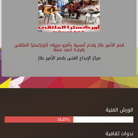
قصر الأمير طاز يقدم أمسية «أفرو-عربية» لأوركسترا الملتقى
بقيادة أحمد شمة
مركز الإبداع الفنى بقصر الأمير طاز
الورش الفنية
53.25%
ندوات ثقافية