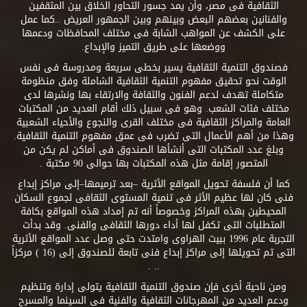
الثقافية فى مصر، وأن يمد جسور التحاور الخلاق بين المثقفين
والفنانين بعضهم البعض وبينهم وبين الجمهور العريض ..كما عمل
على الكشف عن المواهب الشابة فى مختلف المحافظات ودعمها
ووضعها على طريق التميز والإبداع.
فصندوق التنمية الثقافية يسير بخطى سريعة ومدروسة فى نفس
الوقت نحو تحقيق مفهوم التنمية الثقافية الشاملة وفق منظومة
متكاملة تهدف لدعم الفنون والثقافة والارتقاء بها ونشرها لدى
مختلف فئات الشعب. وهو فى سبيل ذلك أقام العديد من المكتبات
العامة والمراكز الثقافية فى مختلف القرى والنجوع والأحياء الشعبية
وهذا من أهم الأعمال التى تضرب فى عمق مفهوم التنمية الثقافية.
وبلغ عدد المكتبات التى أنشأها الصندوق فى أماكن لم يكن من
المتصور إقامة مثل هذه المكتبات بها حوالى 90 مكتبة .
كما أن فلسفة تحويل المواقع الأثرية –بعد ترميمها–إلى مراكز إبداع
فنى كان لها عظيم الأثر فى تنمية المستوى الثقافى لجموع السكان
المحيطين بهذه المراكز وخصوصاً أنه تم إمداد هذه المواقع بكافة
المتطلبات التى تكفل لها أداء دورها الثقافى والفنى. وقد بدأت
التجربة عام 1996 ببيت الهراوى وامتدت حتى وصل عدد المواقع الأثرية
التى تم تحويلها إلى مراكز إبداع فنى تابعة للصندوق إلى (16 ) مركزاً
.. .
ومن ناحية أخرى فإن صندوق التنمية الثقافية يتولى إدارة وتنظيم
ودعم العديد من المهرجانات الثقافية والفنية فى السينما والمسرح