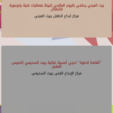
بيت العيني يحتفي باليوم العالمي للبيئة بفعاليات فنية وتوعوية
للأطفال
مركز ابداع الطفل ببيت العينى
"أنغامنا الحلوة" تحيي أمسية غنائية ببيت السحيمي الخميس
المقبل
مركز الإبداع الفنى ببيت السحيمى