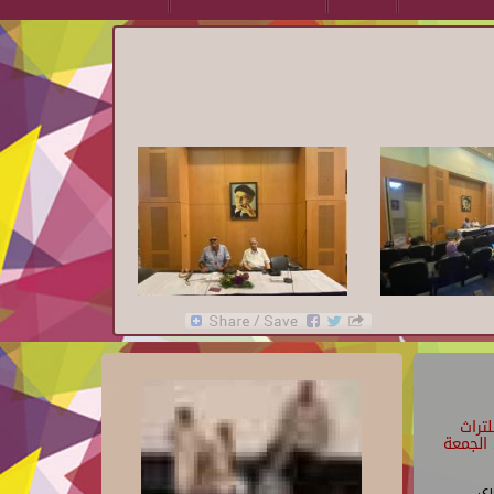
تراث
الجمعة
رى