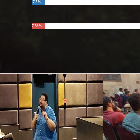
7.5%
7.56%