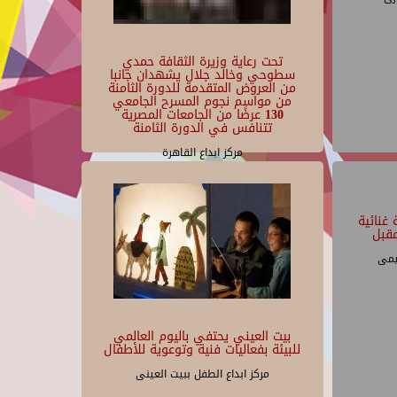
تحت رعاية وزيرة الثقافة حمدي
سطوحي وخالد جلال يشهدان جانبا
من العروض المتقدمة للدورة الثامنة
من مواسم نجوم المسرح الجامعي
130 عرضًا من الجامعات المصرية
تتنافس في الدورة الثامنة
مركز ابداع القاهرة
غنائية
قبل
يمى
بيت العيني يحتفي باليوم العالمي
للبيئة بفعاليات فنية وتوعوية للأطفال
مركز ابداع الطفل ببيت العينى