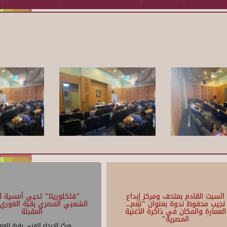
السبت القادم بمتحف ومركز إبداع
"فلكلوريتا" تحيي أمسية لل
نجيب محفوظ ندوة بعنوان "نغم..
الشعبي المصري بقبة الغوري 
العمارة والمكان في ذاكرة الأغنية
المقبلة
المصرية"
مركز الإبداع الفنى بقبة الغو