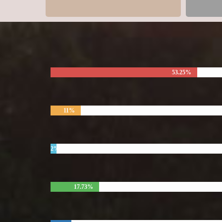
53.25%
11%
2%
17.73%