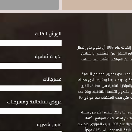
الورش الفنية
استطاع صندوق التنمية الثقافية على مدى خمسة وثلاثون عاماً منذ إنشائه عام 1989 أن يقوم بدور فعال
ر الخلاق بين المثقفين والفنانين
ندوات ثقافية
ف عن المواهب الشابة فى مختلف
وقت نحو تحقيق مفهوم التنمية
مهرجانات
ة والارتقاء بها ونشرها لدى مختلف
لمراكز الثقافية فى مختلف القرى
مفهوم التنمية الثقافية. وبلغ عدد
المكتبات التى أنشأها الصندوق فى أماكن لم يكن من المتصور إقامة مثل هذه المكتبات بها حوالى 90
عروض سينمائية ومسرحيات
فنى كان لها عظيم الأثر فى تنمية
ه تم إمداد هذه المواقع بكافة
فنون شعبية
المتطلبات التى تكفل لها أداء دورها الثقافى والفنى. وقد بدأت التجربة عام 1996 ببيت الهراوى وامتدت
وق إلى (16 ) مركزاً .. .