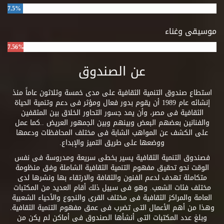
7.5%
موسيقى وغناء
7.56%
عن الصندوق
استطاع صندوق التنمية الثقافية على مدى خمسة وثلاثون عاماً منذ
إنشائه عام 1989 أن يقوم بدور فعال ومؤثر فى دعم وتنمية الحياة
الثقافية فى مصر، وأن يمد جسور التحاور الخلاق بين المثقفين
والفنانين بعضهم البعض وبينهم وبين الجمهور العريض ..كما عمل
على الكشف عن المواهب الشابة فى مختلف المحافظات ودعمها
ووضعها على طريق التميز والإبداع.
فصندوق التنمية الثقافية يسير بخطى سريعة ومدروسة فى نفس
الوقت نحو تحقيق مفهوم التنمية الثقافية الشاملة وفق منظومة
متكاملة تهدف لدعم الفنون والثقافة والارتقاء بها ونشرها لدى
مختلف فئات الشعب. وهو فى سبيل ذلك أقام العديد من المكتبات
العامة والمراكز الثقافية فى مختلف القرى والنجوع والأحياء الشعبية
وهذا من أهم الأعمال التى تضرب فى عمق مفهوم التنمية الثقافية.
وبلغ عدد المكتبات التى أنشأها الصندوق فى أماكن لم يكن من