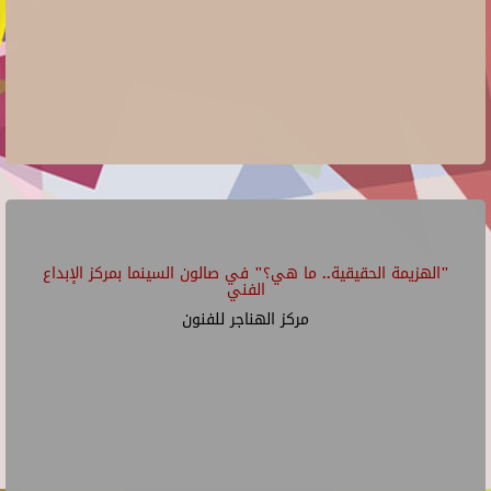
"الهزيمة الحقيقية.. ما هي؟" في صالون السينما بمركز الإبداع
الفني
مركز الهناجر للفنون