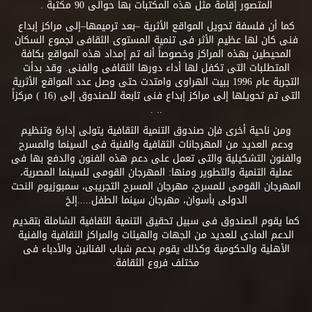
المتصور إقامة مثل هذه المكتبات بها حوالى 90 مكتبة .
كما أن فلسفة تحويل المواقع الأثرية –بعد ترميمها–إلى مراكز إبداع
فنى كان لها عظيم الأثر فى تنمية المستوى الثقافى لجموع السكان
المحيطين بهذه المراكز وخصوصاً أنه تم إمداد هذه المواقع بكافة
المتطلبات التى تكفل لها أداء دورها الثقافى والفنى. وقد بدأت
التجربة عام 1996 ببيت الهراوى وامتدت حتى وصل عدد المواقع الأثرية
التى تم تحويلها إلى مراكز إبداع فنى تابعة للصندوق إلى (16 ) مركزاً
.. .
ومن ناحية أخرى فإن صندوق التنمية الثقافية يتولى إدارة وتنظيم
ودعم العديد من المهرجانات الثقافية والفنية فى السينما والمسرح
والفنون التشكيلية والتى تعمل على دعم هذه الفنون والدفع بها فى
عملية التنمية والتطوير ومنها: المهرجان القومى للسينما المصرية،
المهرجان القومى للمسرح، مهرجان المسرح التجريبى، سمبوزيوم النحت
الدولى بأسوان، مهرجان سينما الطفل.....إلخ
كما يقوم الصندوق فى سبيل تحقيق التنمية الثقافية الشاملة بتقديم
الدعم المادى للعديد من الجهات والهيئات والمراكز الثقافية والفنية
الأهلية والحكومية وكذلك يقوم بدعم شباب الفنانين والأدباء فى
مختلف فروع الثقافة.