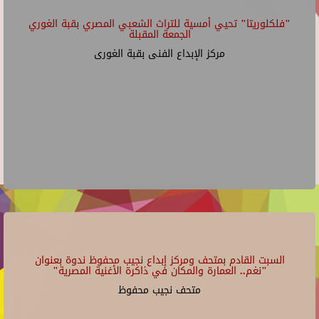
"فلكلوريتا" تحيي أمسية للتراث الشعبي المصري بقبة الغوري
الجمعة المقبلة
مركز الإبداع الفنى بقبة الغورى
السبت القادم بمتحف ومركز إبداع نجيب محفوظ ندوة بعنوان
"نغم.. العمارة والمكان في ذاكرة الأغنية المصرية"
متحف نجيب محفوظ