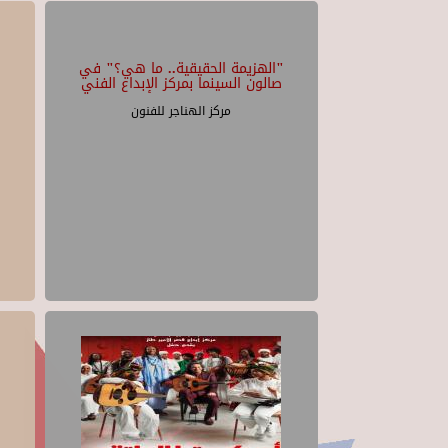
"الهزيمة الحقيقية.. ما هي؟" في
صالون السينما بمركز الإبداع الفني
مركز الهناجر للفنون