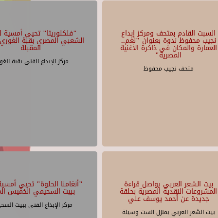
السبت القادم بمتحف ومركز إبداع
"فلكلوريتا" تحيي أمسية لل
نجيب محفوظ ندوة بعنوان "نغم..
الشعبي المصري بقبة الغوري 
العمارة والمكان في ذاكرة الأغنية
المقبلة
المصرية"
مركز الإبداع الفنى بقبة الغو
متحف نجيب محفوظ
بيت الشعر العربي يواصل قراءة
"أنغامنا الحلوة" تحيي أمسية 
المشروعات النقدية المصرية بحلقة
ببيت السحيمي الخميس الم
جديدة عن أحمد يوسف علي
مركز الإبداع الفنى ببيت السح
بيت الشعر العربي بمنزل الست وسيلة