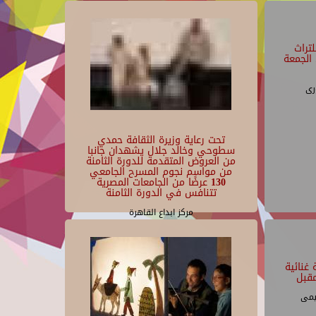
تراث
الجمعة
رى
تحت رعاية وزيرة الثقافة حمدي
سطوحي وخالد جلال يشهدان جانبا
من العروض المتقدمة للدورة الثامنة
من مواسم نجوم المسرح الجامعي
130 عرضًا من الجامعات المصرية
تتنافس في الدورة الثامنة
مركز ابداع القاهرة
غنائية
قبل
يمى