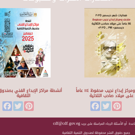
متحف ومركز إبداع نجيب محفوظ ١١٤ عاماً
أنشطة مراكز الإبداع الفني بصندوق 
على ميلاد صاحب الثلاثية
الثقافية
Facebook
Twitter
Pinterest
Facebook
Twitter
Pinteres
cdf@cdf.gov.eg
عدة أو الأسئلة الرجاء المراسلة على بريد
جميع حقوق النشر محفوظة لصندوق التنمية الثقافية