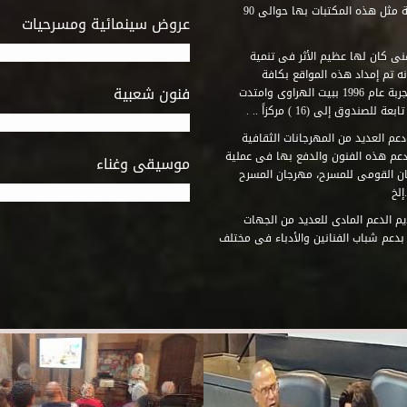
المكتبات التى أنشأها الصندوق فى أماكن لم يكن من المتصور إقامة مثل هذه المكتبات بها حوالى 90
عروض سينمائية ومسرحيات
فنى كان لها عظيم الأثر فى تنمية
ه تم إمداد هذه المواقع بكافة
فنون شعبية
المتطلبات التى تكفل لها أداء دورها الثقافى والفنى. وقد بدأت التجربة عام 1996 ببيت الهراوى وامتدت
وق إلى (16 ) مركزاً .. .
عم العديد من المهرجانات الثقافية
دعم هذه الفنون والدفع بها فى عملية
موسيقى وغناء
جان القومى للمسرح، مهرجان المسرح
إلخ
م الدعم المادى للعديد من الجهات
 بدعم شباب الفنانين والأدباء فى مختلف