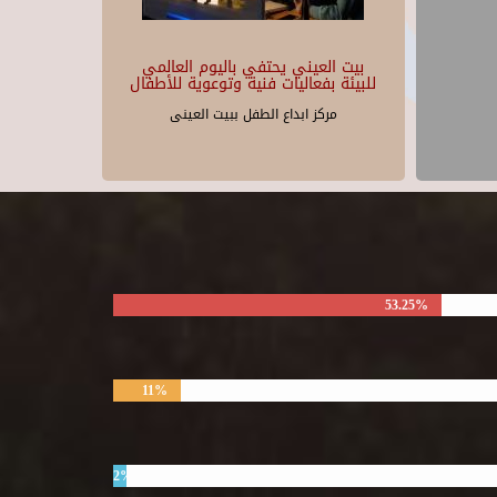
بيت العيني يحتفي باليوم العالمي
للبيئة بفعاليات فنية وتوعوية للأطفال
مركز ابداع الطفل ببيت العينى
53.25%
11%
2%