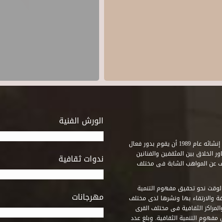
الورش الفنية
استطاع صندوق التنمية الثقافية على مدى خمسة وثلاثون عاماً منذ إنشائه عام 1989 أن يقوم بدور فعال
ر الخلاق بين المثقفين والفنانين
ندوات ثقافية
ف عن المواهب الشابة فى مختلف
وقت نحو تحقيق مفهوم التنمية
مهرجانات
ة والارتقاء بها ونشرها لدى مختلف
لمراكز الثقافية فى مختلف القرى
مفهوم التنمية الثقافية. وبلغ عدد