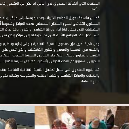
مكتبة .
كما أن فلسفة تحويل المواقع الأثرية –بعد ترميمها–إلى مراكز إبداع 
المستوى الثقافى لجموع السكان المحيطين بهذه المراكز وخصوصاً أن
حتى وصل عدد المواقع الأثرية التى تم تحويلها إلى مراكز إبداع فنى تابعة للصند
ومن ناحية أخرى فإن صندوق التنمية الثقافية يتولى إدارة وتنظيم ود
والفنية فى السينما والمسرح والفنون التشكيلية والتى تعمل على 
التنمية والتطوير ومنها: المهرجان القومى للسينما المصرية، المهر
التجريبى، سمبوزيوم النحت الدولى بأسوان، مهرجان سينما الطفل.....
كما يقوم الصندوق فى سبيل تحقيق التنمية الثقافية الشاملة بتقدي
والهيئات والمراكز الثقافية والفنية الأهلية والحكومية وكذلك يقوم
فروع الثقافة.