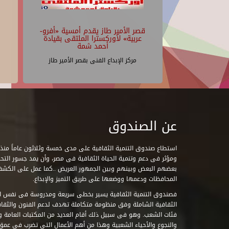
قصر الأمير طاز يقدم أمسية «أفرو-
عربية» لأوركسترا الملتقى بقيادة
أحمد شمة
مركز الإبداع الفنى بقصر الأمير طاز
عن الصندوق
ومؤثر فى دعم وتنمية الحياة الثقافية فى مصر، وأن يمد جسور التحاو
بعضهم البعض وبينهم وبين الجمهور العريض ..كما عمل على الكش
المحافظات ودعمها ووضعها على طريق التميز والإبداع.
فصندوق التنمية الثقافية يسير بخطى سريعة ومدروسة فى نفس ال
الثقافية الشاملة وفق منظومة متكاملة تهدف لدعم الفنون والثقاف
فئات الشعب. وهو فى سبيل ذلك أقام العديد من المكتبات العامة وا
والنجوع والأحياء الشعبية وهذا من أهم الأعمال التى تضرب فى عمق 