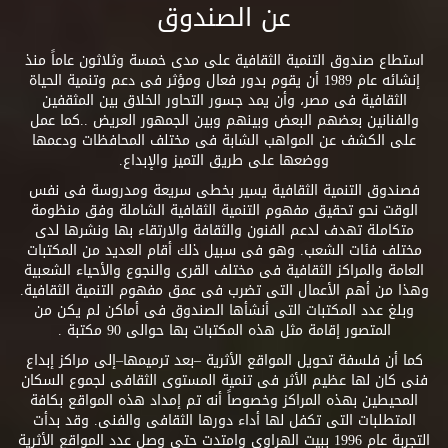
عن الصندوق
استطاع صندوق التنمية الثقافية على مدى خمسة وثلاثون عاماً منذ
إنشائه عام 1989 أن يقوم بدور فعال ومؤثر فى دعم وتنمية الحياة
الثقافية فى مصر، وأن يمد جسور التحاور الخلاق بين المثقفين
والفنانين بعضهم البعض وبينهم وبين الجمهور العريض ..كما عمل
على الكشف عن المواهب الشابة فى مختلف المحافظات ودعمها
ووضعها على طريق التميز والإبداع.
فصندوق التنمية الثقافية يسير بخطى سريعة ومدروسة فى نفس
الوقت نحو تحقيق مفهوم التنمية الثقافية الشاملة وفق منظومة
متكاملة تهدف لدعم الفنون والثقافة والارتقاء بها ونشرها لدى
مختلف فئات الشعب. وهو فى سبيل ذلك أقام العديد من المكتبات
العامة والمراكز الثقافية فى مختلف القرى والنجوع والأحياء الشعبية
وهذا من أهم الأعمال التى تضرب فى عمق مفهوم التنمية الثقافية.
وبلغ عدد المكتبات التى أنشأها الصندوق فى أماكن لم يكن من
المتصور إقامة مثل هذه المكتبات بها حوالى 90 مكتبة .
كما أن فلسفة تحويل المواقع الأثرية –بعد ترميمها–إلى مراكز إبداع
فنى كان لها عظيم الأثر فى تنمية المستوى الثقافى لجموع السكان
المحيطين بهذه المراكز وخصوصاً أنه تم إمداد هذه المواقع بكافة
المتطلبات التى تكفل لها أداء دورها الثقافى والفنى. وقد بدأت
التجربة عام 1996 ببيت الهراوى وامتدت حتى وصل عدد المواقع الأثرية