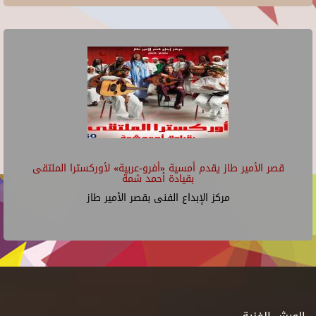
قصر الأمير طاز يقدم أمسية «أفرو-عربية» لأوركسترا الملتقى
بقيادة أحمد شمة
مركز الإبداع الفنى بقصر الأمير طاز