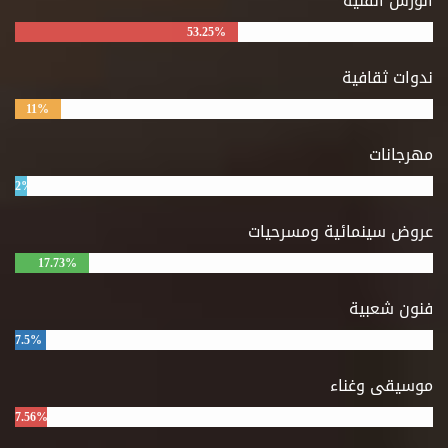
الورش الفنية
53.25%
ندوات ثقافية
11%
مهرجانات
2%
عروض سينمائية ومسرحيات
17.73%
فنون شعبية
7.5%
موسيقى وغناء
7.56%