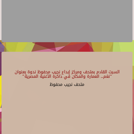
السبت القادم بمتحف ومركز إبداع نجيب محفوظ ندوة بعنوان
"نغم.. العمارة والمكان في ذاكرة الأغنية المصرية"
متحف نجيب محفوظ