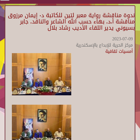
ندوة مناقشة رواية معبر لتين للكاتبة د٠ إيمان مرزوق
مناقشة أ.د. بهاء حسب الله الشاعر والناقد. جابر
بسيوني يدير اللقاء الأديب رشاد بلال
2023-07-09
مركز الحرية للإبداع بالإسكندرية
أمسيات ثقافية