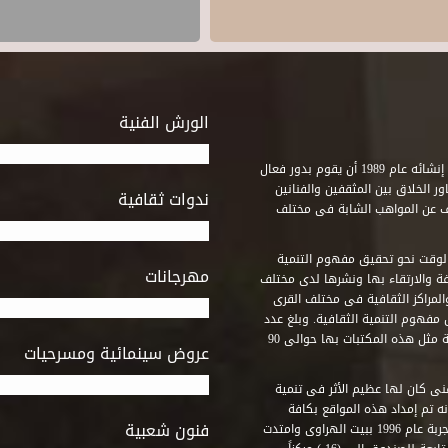
الورش الفنية
استطاع صندوق التنمية الثقافية على مدى خمسة وثلاثون عاماً منذ إنشائه عام 1989 أن يقوم بدور فعال
ر الخلاق بين المثقفين والفنانين
ندوات ثقافية
ف عن المواهب الشابة فى مختلف
وقت نحو تحقيق مفهوم التنمية
مهرجانات
ة والارتقاء بها ونشرها لدى مختلف
لمراكز الثقافية فى مختلف القرى
مفهوم التنمية الثقافية. وبلغ عدد
المكتبات التى أنشأها الصندوق فى أماكن لم يكن من المتصور إقامة مثل هذه المكتبات بها حوالى 90
عروض سينمائية ومسرحيات
فنى كان لها عظيم الأثر فى تنمية
ه تم إمداد هذه المواقع بكافة
فنون شعبية
المتطلبات التى تكفل لها أداء دورها الثقافى والفنى. وقد بدأت التجربة عام 1996 ببيت الهراوى وامتدت