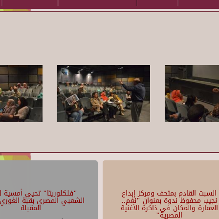
السبت القادم بمتحف ومركز إبداع
"فلكلوريتا" تحيي أمسية لل
نجيب محفوظ ندوة بعنوان "نغم..
الشعبي المصري بقبة الغوري 
العمارة والمكان في ذاكرة الأغنية
المقبلة
المصرية"