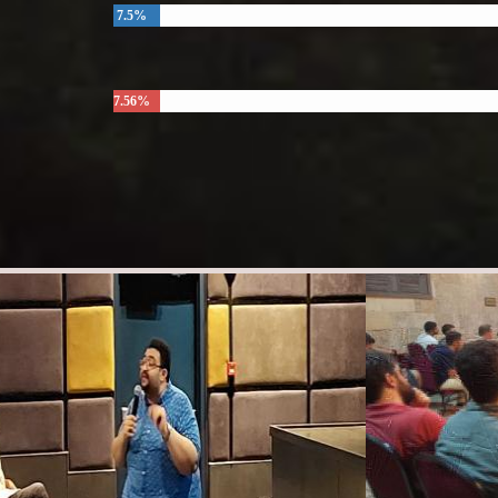
7.5%
7.56%