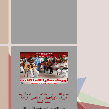
قصر الأمير طاز يقدم أمسية «أفرو-
عربية» لأوركسترا الملتقى بقيادة
أحمد شمة
مركز الإبداع الفنى بقصر الأمير طاز