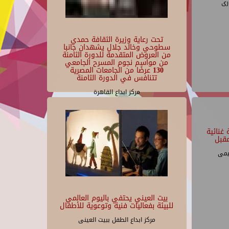
رى
تحت رعاية وزيرة الثقافة حمدي
سطوحي وخالد جلال يشهدان جانبا
من العروض المتقدمة للدورة الثامنة
من مواسم نجوم المسرح الجامعي
130 عرضًا من الجامعات المصرية
تتنافس في الدورة الثامنة
مركز ابداع القاهرة
غنائية
قبل
يمى
بيت العيني يحتفي باليوم العالمي
للبيئة بفعاليات فنية وتوعوية للأطفال
مركز ابداع الطفل ببيت العينى