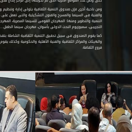
حتى وصل عدد المواقع الأثرية التى تم تحويلها إلى مراكز إبداع فنى تابعة للصند
ومن ناحية أخرى فإن صندوق التنمية الثقافية يتولى إدارة وتنظيم ود
والفنية فى السينما والمسرح والفنون التشكيلية والتى تعمل على 
التنمية والتطوير ومنها: المهرجان القومى للسينما المصرية، المهر
التجريبى، سمبوزيوم النحت الدولى بأسوان، مهرجان سينما الطفل.....
كما يقوم الصندوق فى سبيل تحقيق التنمية الثقافية الشاملة بتقدي
والهيئات والمراكز الثقافية والفنية الأهلية والحكومية وكذلك يقوم
فروع الثقافة.