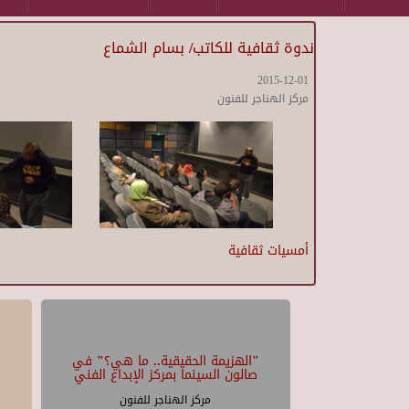
ندوة ثقافية للكاتب/ بسام الشماع
2015-12-01
مركز الهناجر للفنون
أمسيات ثقافية
"الهزيمة الحقيقية.. ما هي؟" في
صالون السينما بمركز الإبداع الفني
مركز الهناجر للفنون