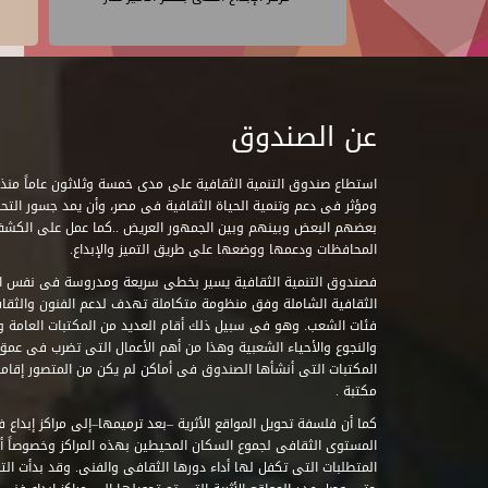
عن الصندوق
ومؤثر فى دعم وتنمية الحياة الثقافية فى مصر، وأن يمد جسور التحاو
بعضهم البعض وبينهم وبين الجمهور العريض ..كما عمل على الكش
المحافظات ودعمها ووضعها على طريق التميز والإبداع.
فصندوق التنمية الثقافية يسير بخطى سريعة ومدروسة فى نفس ال
الثقافية الشاملة وفق منظومة متكاملة تهدف لدعم الفنون والثقاف
فئات الشعب. وهو فى سبيل ذلك أقام العديد من المكتبات العامة وا
والنجوع والأحياء الشعبية وهذا من أهم الأعمال التى تضرب فى عمق 
مكتبة .
كما أن فلسفة تحويل المواقع الأثرية –بعد ترميمها–إلى مراكز إبداع 
المستوى الثقافى لجموع السكان المحيطين بهذه المراكز وخصوصاً أن