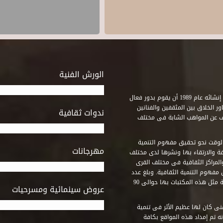
الورش الفنية
استطاع صندوق التنمية الثقافية على مدى خمسة وثلاثون عاماً منذ إنشائه عام 1989 أن يقوم بدور فعال
ر الخلاق بين المثقفين والفنانين
ندوات ثقافية
ف عن المواهب الشابة فى مختلف
وقت نحو تحقيق مفهوم التنمية
مهرجانات
ة والارتقاء بها ونشرها لدى مختلف
لمراكز الثقافية فى مختلف القرى
مفهوم التنمية الثقافية. وبلغ عدد
المكتبات التى أنشأها الصندوق فى أماكن لم يكن من المتصور إقامة مثل هذه المكتبات بها حوالى 90
عروض سينمائية ومسرحيات
فنى كان لها عظيم الأثر فى تنمية
ه تم إمداد هذه المواقع بكافة