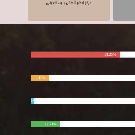
مركز ابداع الطفل ببيت العينى
53.25%
11%
2%
17.73%