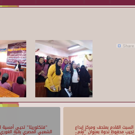
السبت القادم بمتحف ومركز إبداع
"فلكلوريتا" تحيي أمسية لل
نجيب محفوظ ندوة بعنوان "نغم..
الشعبي المصري بقبة الغوري 