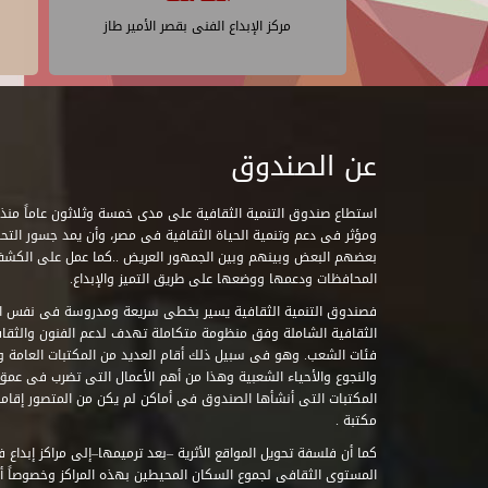
مركز الإبداع الفنى بقصر الأمير طاز
عن الصندوق
ومؤثر فى دعم وتنمية الحياة الثقافية فى مصر، وأن يمد جسور التحاو
بعضهم البعض وبينهم وبين الجمهور العريض ..كما عمل على الكش
المحافظات ودعمها ووضعها على طريق التميز والإبداع.
فصندوق التنمية الثقافية يسير بخطى سريعة ومدروسة فى نفس ال
الثقافية الشاملة وفق منظومة متكاملة تهدف لدعم الفنون والثقاف
فئات الشعب. وهو فى سبيل ذلك أقام العديد من المكتبات العامة وا
والنجوع والأحياء الشعبية وهذا من أهم الأعمال التى تضرب فى عمق 
مكتبة .
كما أن فلسفة تحويل المواقع الأثرية –بعد ترميمها–إلى مراكز إبداع 
المستوى الثقافى لجموع السكان المحيطين بهذه المراكز وخصوصاً أن