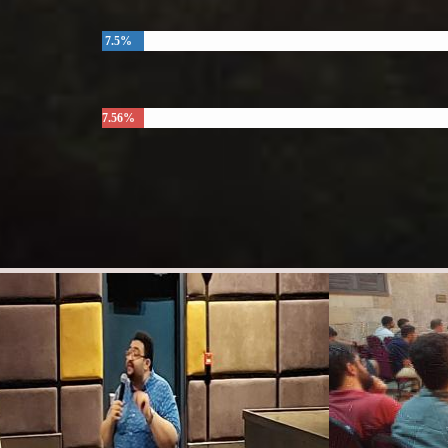
7.5%
7.56%