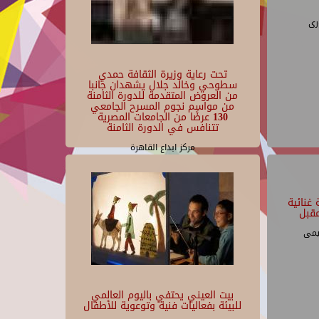
رى
تحت رعاية وزيرة الثقافة حمدي
سطوحي وخالد جلال يشهدان جانبا
من العروض المتقدمة للدورة الثامنة
من مواسم نجوم المسرح الجامعي
130 عرضًا من الجامعات المصرية
تتنافس في الدورة الثامنة
مركز ابداع القاهرة
غنائية
قبل
يمى
بيت العيني يحتفي باليوم العالمي
للبيئة بفعاليات فنية وتوعوية للأطفال