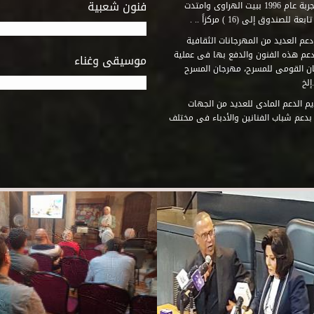
فنون شعبية
المتطلبات التى تكفل لها أداء دورها الثقافى والفنى. وقد بدأت التجربة عام 1996 ببيت الهراوى وامتدت
وق إلى (16 ) مركزاً .. .
عم العديد من المهرجانات الثقافية
دعم هذه الفنون والدفع بها فى عملية
موسيقى وغناء
جان القومى للمسرح، مهرجان المسرح
إلخ
م الدعم المادى للعديد من الجهات
 بدعم شباب الفنانين والأدباء فى مختلف