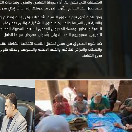
حتى وصل عدد المواقع الأثرية التى تم تحويلها إلى مراكز إبداع فنى تابعة للصند
ومن ناحية أخرى فإن صندوق التنمية الثقافية يتولى إدارة وتنظيم ود
والفنية فى السينما والمسرح والفنون التشكيلية والتى تعمل على 
التنمية والتطوير ومنها: المهرجان القومى للسينما المصرية، المهر
التجريبى، سمبوزيوم النحت الدولى بأسوان، مهرجان سينما الطفل.....
كما يقوم الصندوق فى سبيل تحقيق التنمية الثقافية الشاملة بتقدي
والهيئات والمراكز الثقافية والفنية الأهلية والحكومية وكذلك يقوم
فروع الثقافة.