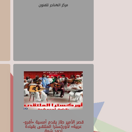
مركز الهناجر للفنون
قصر الأمير طاز يقدم أمسية «أفرو-
عربية» لأوركسترا الملتقى بقيادة
أحمد شمة