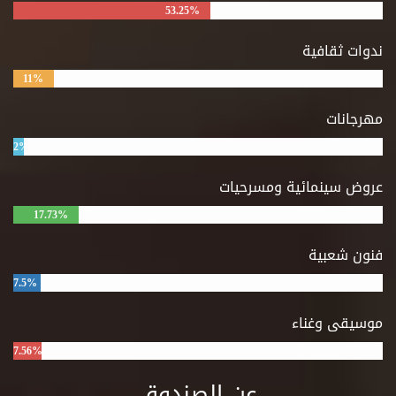
53.25%
ندوات ثقافية
11%
مهرجانات
2%
عروض سينمائية ومسرحيات
17.73%
فنون شعبية
7.5%
موسيقى وغناء
7.56%
عن الصندوق