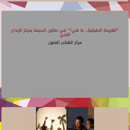
"الهزيمة الحقيقية.. ما هي؟" في صالون السينما بمركز الإبداع
الفني
مركز الهناجر للفنون