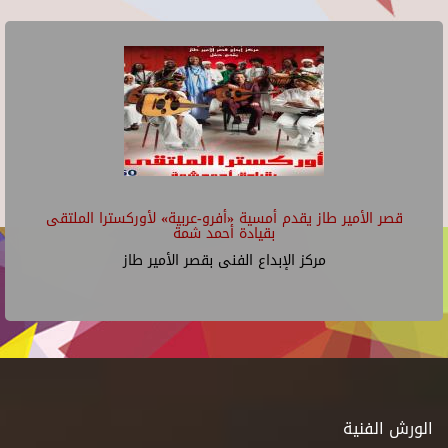
قصر الأمير طاز يقدم أمسية «أفرو-عربية» لأوركسترا الملتقى
بقيادة أحمد شمة
مركز الإبداع الفنى بقصر الأمير طاز
الورش الفنية