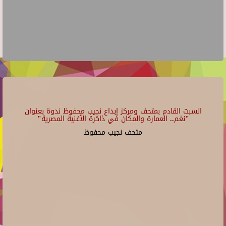
السبت القادم بمتحف ومركز إبداع نجيب محفوظ ندوة بعنوان
"نغم.. العمارة والمكان في ذاكرة الأغنية المصرية"
متحف نجيب محفوظ