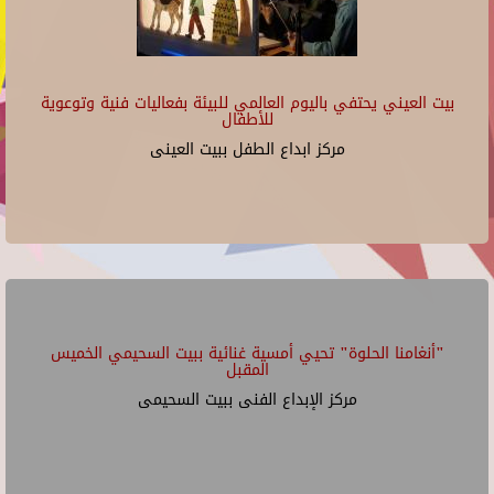
بيت العيني يحتفي باليوم العالمي للبيئة بفعاليات فنية وتوعوية
للأطفال
مركز ابداع الطفل ببيت العينى
"أنغامنا الحلوة" تحيي أمسية غنائية ببيت السحيمي الخميس
المقبل
مركز الإبداع الفنى ببيت السحيمى