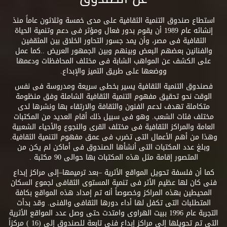
استطاع صندوق التنمية الثقافية على مدى خمسة وثلاثون عاماً منذ
إنشائه عام 1989 أن يقوم بدور فعال ومؤثر فى دعم وتنمية الحياة
الثقافية فى مصر، وأن يمد جسور التحاور الخلاق بين المثقفين
والفنانين بعضهم البعض وبينهم وبين الجمهور العريض ..كما عمل
على الكشف عن المواهب الشابة فى مختلف المحافظات ودعمها
ووضعها على طريق التميز والإبداع.
فصندوق التنمية الثقافية يسير بخطى سريعة ومدروسة فى نفس
الوقت نحو تحقيق مفهوم التنمية الثقافية الشاملة وفق منظومة
متكاملة تهدف لدعم الفنون والثقافة والارتقاء بها ونشرها لدى
مختلف فئات الشعب. وهو فى سبيل ذلك أقام العديد من المكتبات
العامة والمراكز الثقافية فى مختلف القرى والنجوع والأحياء الشعبية
وهذا من أهم الأعمال التى تضرب فى عمق مفهوم التنمية الثقافية.
وبلغ عدد المكتبات التى أنشأها الصندوق فى أماكن لم يكن من
المتصور إقامة مثل هذه المكتبات بها حوالى 90 مكتبة .
كما أن فلسفة تحويل المواقع الأثرية –بعد ترميمها–إلى مراكز إبداع
فنى كان لها عظيم الأثر فى تنمية المستوى الثقافى لجموع السكان
المحيطين بهذه المراكز وخصوصاً أنه تم إمداد هذه المواقع بكافة
المتطلبات التى تكفل لها أداء دورها الثقافى والفنى. وقد بدأت
التجربة عام 1996 ببيت الهراوى وامتدت حتى وصل عدد المواقع الأثرية
التى تم تحويلها إلى مراكز إبداع فنى تابعة للصندوق إلى (16 ) مركزاً