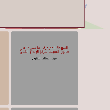
"الهزيمة الحقيقية.. ما هي؟" في
صالون السينما بمركز الإبداع الفني
مركز الهناجر للفنون