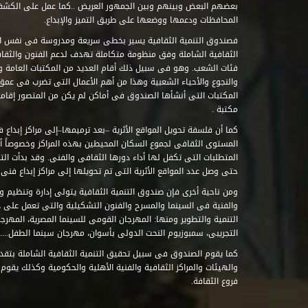
بعضهم البعض وبينهم وبين الجمهور العريض ..كما عمل على الكش
المحافظات ودعمها ووضعها على طريق التميز والإبداع.
فصندوق التنمية الثقافية يسير بخطى سريعة ومدروسة فى نفس ال
الثقافية الشاملة وفق منظومة متكاملة تهدف لدعم الفنون والثقاف
فئات الشعب. وهو فى سبيل ذلك أقام العديد من المكتبات العامة وا
والنجوع والأحياء الشعبية وهذا من أهم الأعمال التى تضرب فى عمق 
مكتبة .
كما أن فلسفة تحويل المواقع الأثرية –بعد ترميمها–إلى مراكز إبداع 
المستوى الثقافى لجموع السكان المحيطين بهذه المراكز وخصوصاً أن
حتى وصل عدد المواقع الأثرية التى تم تحويلها إلى مراكز إبداع فنى تابعة للصند
ومن ناحية أخرى فإن صندوق التنمية الثقافية يتولى إدارة وتنظيم ود
والفنية فى السينما والمسرح والفنون التشكيلية والتى تعمل على 
التنمية والتطوير ومنها: المهرجان القومى للسينما المصرية، المهر
التجريبى، سمبوزيوم النحت الدولى بأسوان، مهرجان سينما الطفل.....
كما يقوم الصندوق فى سبيل تحقيق التنمية الثقافية الشاملة بتقدي
والهيئات والمراكز الثقافية والفنية الأهلية والحكومية وكذلك يقوم
فروع الثقافة.