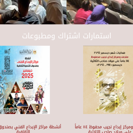
استمارات اشتراك ومطبوعات
متحف ومركز إبداع نجيب محفوظ ١١٤ عاماً
أنشطة مراكز الإبداع الفني بصندوق 
على ميلاد صاحب الثلاثية
الثقافية