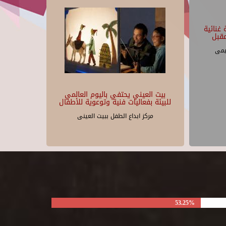
غنائية
قبل
يمى
بيت العيني يحتفي باليوم العالمي
للبيئة بفعاليات فنية وتوعوية للأطفال
مركز ابداع الطفل ببيت العينى
53.25%