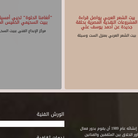
بيت الشعر العربي يواصل قراءة
"أنغامنا الحلوة" تحيي أمسية 
المشروعات النقدية المصرية بحلقة
ببيت السحيمي الخميس الم
جديدة عن أحمد يوسف علي
مركز الإبداع الفنى ببيت السح
بيت الشعر العربي بمنزل الست وسيلة
الورش الفنية
استطاع صندوق التنمية الثقافية على مدى خمسة وثلاثون عاماً منذ إنشائه عام 1989 أن يقوم بدور فعال
ر الخلاق بين المثقفين والفنانين
ندوات ثقافية