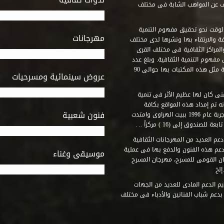
ف عن المواهب الشابة فى مختلف
وقت نحو تحقيق مفهوم التنمية
مهرجانات
ة والارتقاء بها ونشرها لدى مختلف
لمراكز الثقافية فى مختلف القرى
مفهوم التنمية الثقافية. وبلغ عدد
المكتبات التى أنشأها الصندوق فى أماكن لم يكن من المتصور إقامة مثل هذه المكتبات بها حوالى 90
عروض سينمائية ومسرحيات
فنى كان لها عظيم الأثر فى تنمية
ه تم إمداد هذه المواقع بكافة
فنون شعبية
المتطلبات التى تكفل لها أداء دورها الثقافى والفنى. وقد بدأت التجربة عام 1996 ببيت الهراوى وامتدت
وق إلى (16 ) مركزاً .. .
عم العديد من المهرجانات الثقافية
دعم هذه الفنون والدفع بها فى عملية
موسيقى وغناء
جان القومى للمسرح، مهرجان المسرح
إلخ
م الدعم المادى للعديد من الجهات
 بدعم شباب الفنانين والأدباء فى مختلف