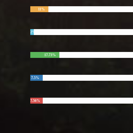
11%
2%
17.73%
7.5%
7.56%