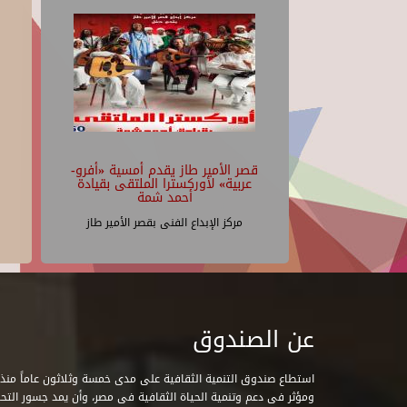
قصر الأمير طاز يقدم أمسية «أفرو-
عربية» لأوركسترا الملتقى بقيادة
أحمد شمة
مركز الإبداع الفنى بقصر الأمير طاز
عن الصندوق
ومؤثر فى دعم وتنمية الحياة الثقافية فى مصر، وأن يمد جسور التحاو