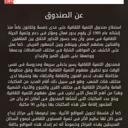
7.56%
عن الصندوق
استطاع صندوق التنمية الثقافية على مدى خمسة وثلاثون عاماً منذ
إنشائه عام 1989 أن يقوم بدور فعال ومؤثر فى دعم وتنمية الحياة
الثقافية فى مصر، وأن يمد جسور التحاور الخلاق بين المثقفين
والفنانين بعضهم البعض وبينهم وبين الجمهور العريض ..كما عمل
على الكشف عن المواهب الشابة فى مختلف المحافظات ودعمها
ووضعها على طريق التميز والإبداع.
فصندوق التنمية الثقافية يسير بخطى سريعة ومدروسة فى نفس
الوقت نحو تحقيق مفهوم التنمية الثقافية الشاملة وفق منظومة
متكاملة تهدف لدعم الفنون والثقافة والارتقاء بها ونشرها لدى
مختلف فئات الشعب. وهو فى سبيل ذلك أقام العديد من المكتبات
العامة والمراكز الثقافية فى مختلف القرى والنجوع والأحياء الشعبية
وهذا من أهم الأعمال التى تضرب فى عمق مفهوم التنمية الثقافية.
وبلغ عدد المكتبات التى أنشأها الصندوق فى أماكن لم يكن من
المتصور إقامة مثل هذه المكتبات بها حوالى 90 مكتبة .
كما أن فلسفة تحويل المواقع الأثرية –بعد ترميمها–إلى مراكز إبداع
فنى كان لها عظيم الأثر فى تنمية المستوى الثقافى لجموع السكان
المحيطين بهذه المراكز وخصوصاً أنه تم إمداد هذه المواقع بكافة