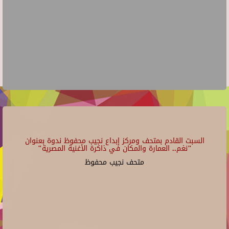
السبت القادم بمتحف ومركز إبداع نجيب محفوظ ندوة بعنوان
"نغم.. العمارة والمكان في ذاكرة الأغنية المصرية"
متحف نجيب محفوظ