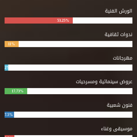
الورش الفنية
53.25%
ندوات ثقافية
11%
مهرجانات
2%
عروض سينمائية ومسرحيات
17.73%
فنون شعبية
7.5%
موسيقى وغناء