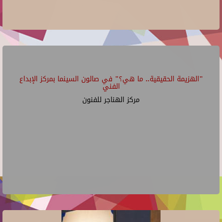
"الهزيمة الحقيقية.. ما هي؟" في صالون السينما بمركز الإبداع
الفني
مركز الهناجر للفنون