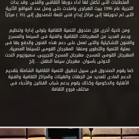
المتطلبات التى تكفل لها أداء دورها الثقافى والفنى. وقد بدأت
التجربة عام 1996 ببيت الهراوى وامتدت حتى وصل عدد المواقع الأثرية
التى تم تحويلها إلى مراكز إبداع فنى تابعة للصندوق إلى (16 ) مركزاً
.. .
ومن ناحية أخرى فإن صندوق التنمية الثقافية يتولى إدارة وتنظيم
ودعم العديد من المهرجانات الثقافية والفنية فى السينما والمسرح
والفنون التشكيلية والتى تعمل على دعم هذه الفنون والدفع بها فى
عملية التنمية والتطوير ومنها: المهرجان القومى للسينما المصرية،
المهرجان القومى للمسرح، مهرجان المسرح التجريبى، سمبوزيوم النحت
الدولى بأسوان، مهرجان سينما الطفل.....إلخ
كما يقوم الصندوق فى سبيل تحقيق التنمية الثقافية الشاملة بتقديم
الدعم المادى للعديد من الجهات والهيئات والمراكز الثقافية والفنية
الأهلية والحكومية وكذلك يقوم بدعم شباب الفنانين والأدباء فى
مختلف فروع الثقافة.