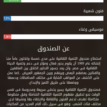
17.73%
فنون شعبية
7.5%
موسيقى وغناء
7.56%
عن الصندوق
استطاع صندوق التنمية الثقافية على مدى خمسة وثلاثون عاماً منذ
إنشائه عام 1989 أن يقوم بدور فعال ومؤثر فى دعم وتنمية الحياة
الثقافية فى مصر، وأن يمد جسور التحاور الخلاق بين المثقفين
والفنانين بعضهم البعض وبينهم وبين الجمهور العريض ..كما عمل
على الكشف عن المواهب الشابة فى مختلف المحافظات ودعمها
ووضعها على طريق التميز والإبداع.
فصندوق التنمية الثقافية يسير بخطى سريعة ومدروسة فى نفس
الوقت نحو تحقيق مفهوم التنمية الثقافية الشاملة وفق منظومة
متكاملة تهدف لدعم الفنون والثقافة والارتقاء بها ونشرها لدى
مختلف فئات الشعب. وهو فى سبيل ذلك أقام العديد من المكتبات