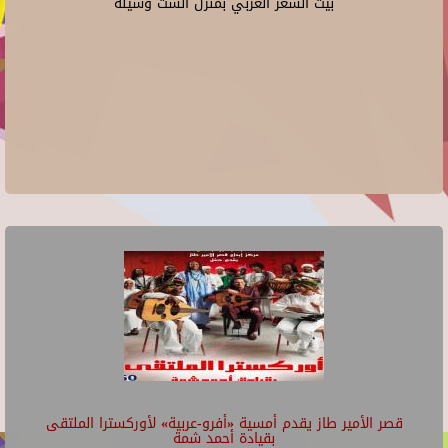
بيت الشعر العربي بمنزل الست وسيلة
قصر الأمير طاز يقدم أمسية «أفرو-عربية» لأوركسترا الملتقى
بقيادة أحمد شمة