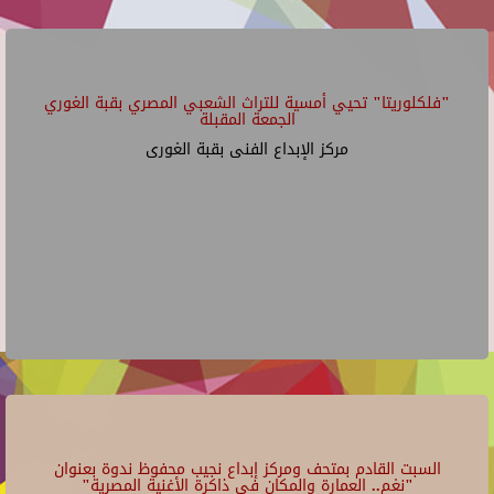
"فلكلوريتا" تحيي أمسية للتراث الشعبي المصري بقبة الغوري
الجمعة المقبلة
مركز الإبداع الفنى بقبة الغورى
السبت القادم بمتحف ومركز إبداع نجيب محفوظ ندوة بعنوان
"نغم.. العمارة والمكان في ذاكرة الأغنية المصرية"