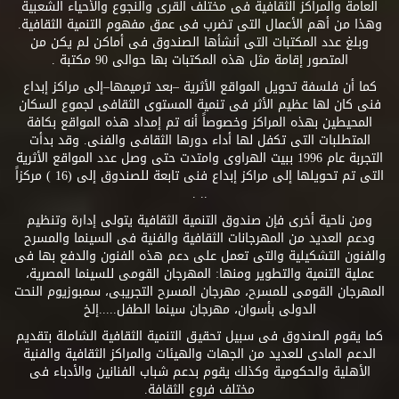
العامة والمراكز الثقافية فى مختلف القرى والنجوع والأحياء الشعبية
وهذا من أهم الأعمال التى تضرب فى عمق مفهوم التنمية الثقافية.
وبلغ عدد المكتبات التى أنشأها الصندوق فى أماكن لم يكن من
المتصور إقامة مثل هذه المكتبات بها حوالى 90 مكتبة .
كما أن فلسفة تحويل المواقع الأثرية –بعد ترميمها–إلى مراكز إبداع
فنى كان لها عظيم الأثر فى تنمية المستوى الثقافى لجموع السكان
المحيطين بهذه المراكز وخصوصاً أنه تم إمداد هذه المواقع بكافة
المتطلبات التى تكفل لها أداء دورها الثقافى والفنى. وقد بدأت
التجربة عام 1996 ببيت الهراوى وامتدت حتى وصل عدد المواقع الأثرية
التى تم تحويلها إلى مراكز إبداع فنى تابعة للصندوق إلى (16 ) مركزاً
.. .
ومن ناحية أخرى فإن صندوق التنمية الثقافية يتولى إدارة وتنظيم
ودعم العديد من المهرجانات الثقافية والفنية فى السينما والمسرح
والفنون التشكيلية والتى تعمل على دعم هذه الفنون والدفع بها فى
عملية التنمية والتطوير ومنها: المهرجان القومى للسينما المصرية،
المهرجان القومى للمسرح، مهرجان المسرح التجريبى، سمبوزيوم النحت
الدولى بأسوان، مهرجان سينما الطفل.....إلخ
كما يقوم الصندوق فى سبيل تحقيق التنمية الثقافية الشاملة بتقديم
الدعم المادى للعديد من الجهات والهيئات والمراكز الثقافية والفنية
الأهلية والحكومية وكذلك يقوم بدعم شباب الفنانين والأدباء فى
مختلف فروع الثقافة.