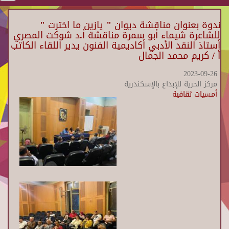
ندوة بعنوان مناقشة ديوان " يازين ما اخترت "
للشاعرة شيماء أبو سمرة مناقشة أ.د شوكت المصري
أستاذ النقد الأدبي أكاديمية الفنون يدير اللقاء الكاتب
أ / كريم محمد الجمال
2023-09-26
مركز الحرية للإبداع بالإسكندرية
أمسيات ثقافية