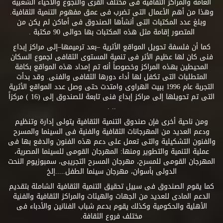
العامة والمراكز الثقافية فى مختلف القرى والنجوع والأحياء الشعبية
وهذا من أهم الأعمال التى تضرب فى عمق مفهوم التنمية الثقافية.
وبلغ عدد المكتبات التى أنشأها الصندوق فى أماكن لم يكن من
المتصور إقامة مثل هذه المكتبات بها حوالى 90 مكتبة .
كما أن فلسفة تحويل المواقع الأثرية –بعد ترميمها–إلى مراكز إبداع
فنى كان لها عظيم الأثر فى تنمية المستوى الثقافى لجموع السكان
المحيطين بهذه المراكز وخصوصاً أنه تم إمداد هذه المواقع بكافة
المتطلبات التى تكفل لها أداء دورها الثقافى والفنى. وقد بدأت
التجربة عام 1996 ببيت الهراوى وامتدت حتى وصل عدد المواقع الأثرية
التى تم تحويلها إلى مراكز إبداع فنى تابعة للصندوق إلى (16 ) مركزاً
.. .
ومن ناحية أخرى فإن صندوق التنمية الثقافية يتولى إدارة وتنظيم
ودعم العديد من المهرجانات الثقافية والفنية فى السينما والمسرح
والفنون التشكيلية والتى تعمل على دعم هذه الفنون والدفع بها فى
عملية التنمية والتطوير ومنها: المهرجان القومى للسينما المصرية،
المهرجان القومى للمسرح، مهرجان المسرح التجريبى، سمبوزيوم النحت
الدولى بأسوان، مهرجان سينما الطفل.....إلخ
كما يقوم الصندوق فى سبيل تحقيق التنمية الثقافية الشاملة بتقديم
الدعم المادى للعديد من الجهات والهيئات والمراكز الثقافية والفنية
الأهلية والحكومية وكذلك يقوم بدعم شباب الفنانين والأدباء فى
مختلف فروع الثقافة.