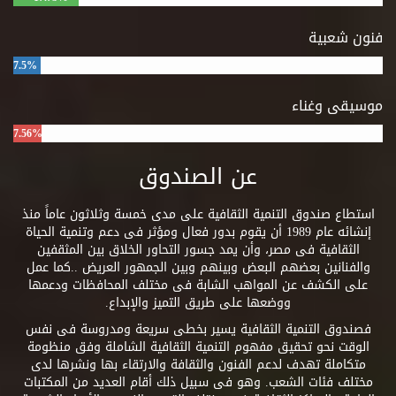
فنون شعبية
7.5%
موسيقى وغناء
7.56%
عن الصندوق
استطاع صندوق التنمية الثقافية على مدى خمسة وثلاثون عاماً منذ
إنشائه عام 1989 أن يقوم بدور فعال ومؤثر فى دعم وتنمية الحياة
الثقافية فى مصر، وأن يمد جسور التحاور الخلاق بين المثقفين
والفنانين بعضهم البعض وبينهم وبين الجمهور العريض ..كما عمل
على الكشف عن المواهب الشابة فى مختلف المحافظات ودعمها
ووضعها على طريق التميز والإبداع.
فصندوق التنمية الثقافية يسير بخطى سريعة ومدروسة فى نفس
الوقت نحو تحقيق مفهوم التنمية الثقافية الشاملة وفق منظومة
متكاملة تهدف لدعم الفنون والثقافة والارتقاء بها ونشرها لدى
مختلف فئات الشعب. وهو فى سبيل ذلك أقام العديد من المكتبات