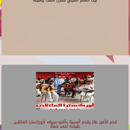
بيت الشعر العربي بمنزل الست وسيلة
قصر الأمير طاز يقدم أمسية «أفرو-عربية» لأوركسترا الملتقى
بقيادة أحمد شمة