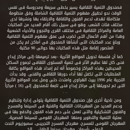
فصندوق التنمية الثقافية يسير بخطى سريعة ومدروسة فى نفس
الوقت نحو تحقيق مفهوم التنمية الثقافية الشاملة وفق منظومة
متكاملة تهدف لدعم الفنون والثقافة والارتقاء بها ونشرها لدى
مختلف فئات الشعب. وهو فى سبيل ذلك أقام العديد من المكتبات
العامة والمراكز الثقافية فى مختلف القرى والنجوع والأحياء الشعبية
وهذا من أهم الأعمال التى تضرب فى عمق مفهوم التنمية الثقافية.
وبلغ عدد المكتبات التى أنشأها الصندوق فى أماكن لم يكن من
المتصور إقامة مثل هذه المكتبات بها حوالى 90 مكتبة .
كما أن فلسفة تحويل المواقع الأثرية –بعد ترميمها–إلى مراكز إبداع
فنى كان لها عظيم الأثر فى تنمية المستوى الثقافى لجموع السكان
المحيطين بهذه المراكز وخصوصاً أنه تم إمداد هذه المواقع بكافة
المتطلبات التى تكفل لها أداء دورها الثقافى والفنى. وقد بدأت
التجربة عام 1996 ببيت الهراوى وامتدت حتى وصل عدد المواقع الأثرية
التى تم تحويلها إلى مراكز إبداع فنى تابعة للصندوق إلى (16 ) مركزاً
.. .
ومن ناحية أخرى فإن صندوق التنمية الثقافية يتولى إدارة وتنظيم
ودعم العديد من المهرجانات الثقافية والفنية فى السينما والمسرح
والفنون التشكيلية والتى تعمل على دعم هذه الفنون والدفع بها فى
عملية التنمية والتطوير ومنها: المهرجان القومى للسينما المصرية،
المهرجان القومى للمسرح، مهرجان المسرح التجريبى، سمبوزيوم النحت
الدولى بأسوان، مهرجان سينما الطفل.....إلخ