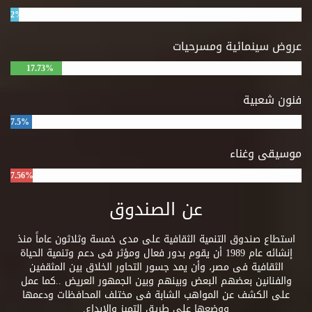
2%
عروض سينمائية ومسرحيات
17.73%
فنون شعبية
7.5%
موسيقى وغناء
7.56%
عن الصندوق
استطاع صندوق التنمية الثقافية على مدى خمسة وثلاثون عاماً منذ
إنشائه عام 1989 أن يقوم بدور فعال ومؤثر فى دعم وتنمية الحياة
الثقافية فى مصر، وأن يمد جسور التحاور الخلاق بين المثقفين
والفنانين بعضهم البعض وبينهم وبين الجمهور العريض ..كما عمل
على الكشف عن المواهب الشابة فى مختلف المحافظات ودعمها
ووضعها على طريق التميز والإبداع.