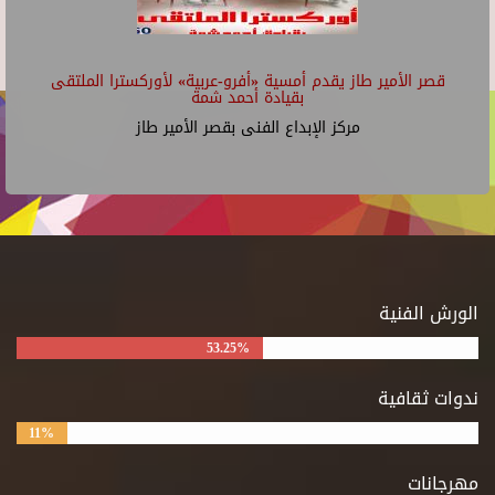
قصر الأمير طاز يقدم أمسية «أفرو-عربية» لأوركسترا الملتقى
بقيادة أحمد شمة
مركز الإبداع الفنى بقصر الأمير طاز
الورش الفنية
53.25%
ندوات ثقافية
11%
مهرجانات