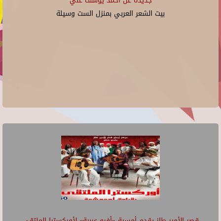
جديدة عن أحمد يوسف علي
بيت الشعر العربي بمنزل الست وسيلة
قصر الأمير طاز يقدم أمسية «أفرو-عربية» لأوركسترا الملتقى