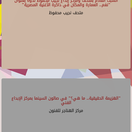
السبت القادم بمتحف ومركز إبداع نجيب محفوظ ندوة بعنوان
"نغم.. العمارة والمكان في ذاكرة الأغنية المصرية"
متحف نجيب محفوظ
"الهزيمة الحقيقية.. ما هي؟" في صالون السينما بمركز الإبداع
الفني
مركز الهناجر للفنون