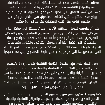
مختلف فئات الشعب. وهو فى سبيل ذلك أقام العديد من المكتبات
العامة والمراكز الثقافية فى مختلف القرى والنجوع والأحياء الشعبية
وهذا من أهم الأعمال التى تضرب فى عمق مفهوم التنمية الثقافية.
وبلغ عدد المكتبات التى أنشأها الصندوق فى أماكن لم يكن من
المتصور إقامة مثل هذه المكتبات بها حوالى 90 مكتبة .
كما أن فلسفة تحويل المواقع الأثرية –بعد ترميمها–إلى مراكز إبداع
فنى كان لها عظيم الأثر فى تنمية المستوى الثقافى لجموع السكان
المحيطين بهذه المراكز وخصوصاً أنه تم إمداد هذه المواقع بكافة
المتطلبات التى تكفل لها أداء دورها الثقافى والفنى. وقد بدأت
التجربة عام 1996 ببيت الهراوى وامتدت حتى وصل عدد المواقع الأثرية
التى تم تحويلها إلى مراكز إبداع فنى تابعة للصندوق إلى (16 ) مركزاً
.. .
ومن ناحية أخرى فإن صندوق التنمية الثقافية يتولى إدارة وتنظيم
ودعم العديد من المهرجانات الثقافية والفنية فى السينما والمسرح
والفنون التشكيلية والتى تعمل على دعم هذه الفنون والدفع بها فى
عملية التنمية والتطوير ومنها: المهرجان القومى للسينما المصرية،
المهرجان القومى للمسرح، مهرجان المسرح التجريبى، سمبوزيوم النحت
الدولى بأسوان، مهرجان سينما الطفل.....إلخ
كما يقوم الصندوق فى سبيل تحقيق التنمية الثقافية الشاملة بتقديم
الدعم المادى للعديد من الجهات والهيئات والمراكز الثقافية والفنية
الأهلية والحكومية وكذلك يقوم بدعم شباب الفنانين والأدباء فى