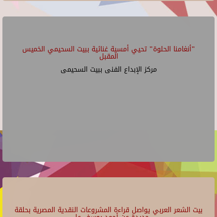
"أنغامنا الحلوة" تحيي أمسية غنائية ببيت السحيمي الخميس
المقبل
مركز الإبداع الفنى ببيت السحيمى
بيت الشعر العربي يواصل قراءة المشروعات النقدية المصرية بحلقة