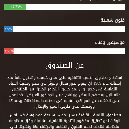
17.73%
فنون شعبية
7.5%
موسيقى وغناء
7.56%
عن الصندوق
استطاع صندوق التنمية الثقافية على مدى خمسة وثلاثون عاماً منذ
إنشائه عام 1989 أن يقوم بدور فعال ومؤثر فى دعم وتنمية الحياة
الثقافية فى مصر، وأن يمد جسور التحاور الخلاق بين المثقفين
والفنانين بعضهم البعض وبينهم وبين الجمهور العريض ..كما عمل
على الكشف عن المواهب الشابة فى مختلف المحافظات ودعمها
ووضعها على طريق التميز والإبداع.
فصندوق التنمية الثقافية يسير بخطى سريعة ومدروسة فى نفس
الوقت نحو تحقيق مفهوم التنمية الثقافية الشاملة وفق منظومة
متكاملة تهدف لدعم الفنون والثقافة والارتقاء بها ونشرها لدى