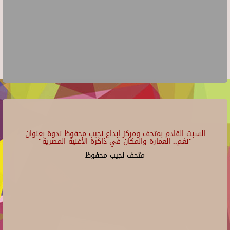
السبت القادم بمتحف ومركز إبداع نجيب محفوظ ندوة بعنوان
"نغم.. العمارة والمكان في ذاكرة الأغنية المصرية"
متحف نجيب محفوظ