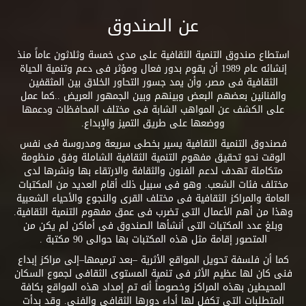
عن الصندوق
استطاع صندوق التنمية الثقافية على مدى خمسة وثلاثون عاماً منذ
إنشائه عام 1989 أن يقوم بدور فعال ومؤثر فى دعم وتنمية الحياة
الثقافية فى مصر، وأن يمد جسور التحاور الخلاق بين المثقفين
والفنانين بعضهم البعض وبينهم وبين الجمهور العريض ..كما عمل
على الكشف عن المواهب الشابة فى مختلف المحافظات ودعمها
ووضعها على طريق التميز والإبداع.
فصندوق التنمية الثقافية يسير بخطى سريعة ومدروسة فى نفس
الوقت نحو تحقيق مفهوم التنمية الثقافية الشاملة وفق منظومة
متكاملة تهدف لدعم الفنون والثقافة والارتقاء بها ونشرها لدى
مختلف فئات الشعب. وهو فى سبيل ذلك أقام العديد من المكتبات
العامة والمراكز الثقافية فى مختلف القرى والنجوع والأحياء الشعبية
وهذا من أهم الأعمال التى تضرب فى عمق مفهوم التنمية الثقافية.
وبلغ عدد المكتبات التى أنشأها الصندوق فى أماكن لم يكن من
المتصور إقامة مثل هذه المكتبات بها حوالى 90 مكتبة .
كما أن فلسفة تحويل المواقع الأثرية –بعد ترميمها–إلى مراكز إبداع
فنى كان لها عظيم الأثر فى تنمية المستوى الثقافى لجموع السكان
المحيطين بهذه المراكز وخصوصاً أنه تم إمداد هذه المواقع بكافة
المتطلبات التى تكفل لها أداء دورها الثقافى والفنى. وقد بدأت