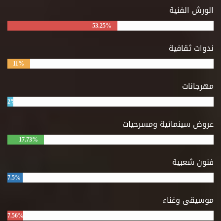
الورش الفنية
53.25%
ندوات ثقافية
11%
مهرجانات
2%
عروض سينمائية ومسرحيات
17.73%
فنون شعبية
7.5%
موسيقى وغناء
7.56%