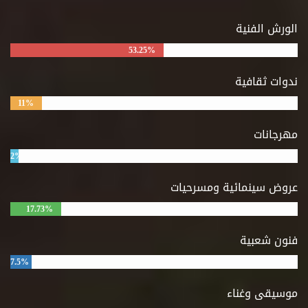
الورش الفنية
53.25%
ندوات ثقافية
11%
مهرجانات
2%
عروض سينمائية ومسرحيات
17.73%
فنون شعبية
7.5%
موسيقى وغناء