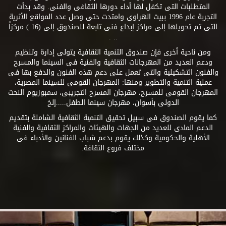
المتطلبات التى تكفل لها أداء دورها الثقافى والفنى. وقد بدأت
التجربة عام 1996 ببيت الهراوى وامتدت حتى وصل عدد المواقع الأثرية
التى تم تحويلها إلى مراكز إبداع فنى تابعة للصندوق إلى (16 ) مركزاً
.. .
ومن ناحية أخرى فإن صندوق التنمية الثقافية يتولى إدارة وتنظيم
ودعم العديد من المهرجانات الثقافية والفنية فى السينما والمسرح
والفنون التشكيلية والتى تعمل على دعم هذه الفنون والدفع بها فى
عملية التنمية والتطوير ومنها: المهرجان القومى للسينما المصرية،
المهرجان القومى للمسرح، مهرجان المسرح التجريبى، سمبوزيوم النحت
الدولى بأسوان، مهرجان سينما الطفل.....إلخ
كما يقوم الصندوق فى سبيل تحقيق التنمية الثقافية الشاملة بتقديم
الدعم المادى للعديد من الجهات والهيئات والمراكز الثقافية والفنية
الأهلية والحكومية وكذلك يقوم بدعم شباب الفنانين والأدباء فى
مختلف فروع الثقافة.