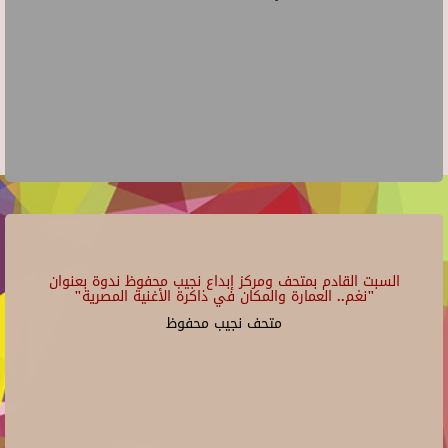
السبت القادم بمتحف ومركز إبداع نجيب محفوظ ندوة بعنوان
"نغم.. العمارة والمكان في ذاكرة الأغنية المصرية"
متحف نجيب محفوظ