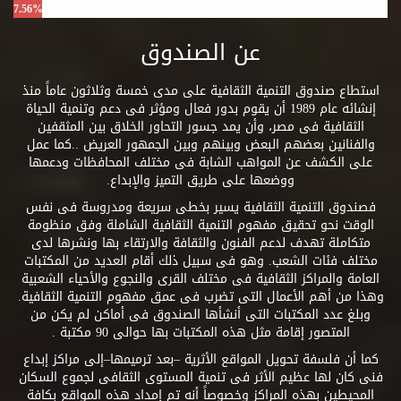
7.56%
عن الصندوق
استطاع صندوق التنمية الثقافية على مدى خمسة وثلاثون عاماً منذ
إنشائه عام 1989 أن يقوم بدور فعال ومؤثر فى دعم وتنمية الحياة
الثقافية فى مصر، وأن يمد جسور التحاور الخلاق بين المثقفين
والفنانين بعضهم البعض وبينهم وبين الجمهور العريض ..كما عمل
على الكشف عن المواهب الشابة فى مختلف المحافظات ودعمها
ووضعها على طريق التميز والإبداع.
فصندوق التنمية الثقافية يسير بخطى سريعة ومدروسة فى نفس
الوقت نحو تحقيق مفهوم التنمية الثقافية الشاملة وفق منظومة
متكاملة تهدف لدعم الفنون والثقافة والارتقاء بها ونشرها لدى
مختلف فئات الشعب. وهو فى سبيل ذلك أقام العديد من المكتبات
العامة والمراكز الثقافية فى مختلف القرى والنجوع والأحياء الشعبية
وهذا من أهم الأعمال التى تضرب فى عمق مفهوم التنمية الثقافية.
وبلغ عدد المكتبات التى أنشأها الصندوق فى أماكن لم يكن من
المتصور إقامة مثل هذه المكتبات بها حوالى 90 مكتبة .
كما أن فلسفة تحويل المواقع الأثرية –بعد ترميمها–إلى مراكز إبداع
فنى كان لها عظيم الأثر فى تنمية المستوى الثقافى لجموع السكان
المحيطين بهذه المراكز وخصوصاً أنه تم إمداد هذه المواقع بكافة