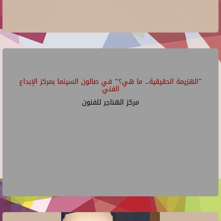
"الهزيمة الحقيقية.. ما هي؟" في صالون السينما بمركز الإبداع
الفني
مركز الهناجر للفنون