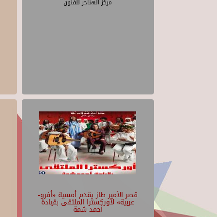
مركز الهناجر للفنون
قصر الأمير طاز يقدم أمسية «أفرو-
عربية» لأوركسترا الملتقى بقيادة
أحمد شمة