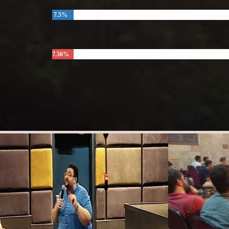
7.5%
7.56%