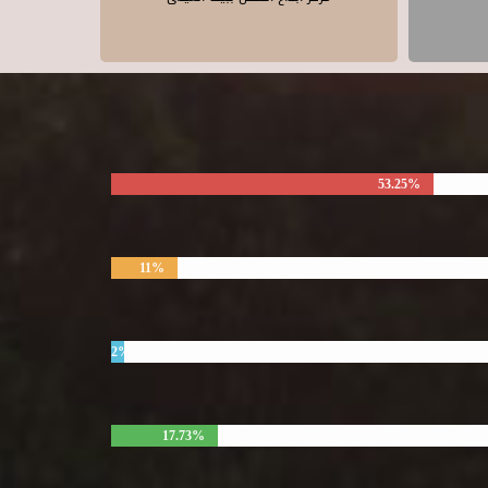
53.25%
11%
2%
17.73%