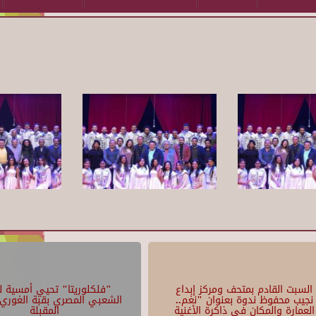
السبت القادم بمتحف ومركز إبداع
"فلكلوريتا" تحيي أمسية لل
نجيب محفوظ ندوة بعنوان "نغم..
الشعبي المصري بقبة الغوري 
العمارة والمكان في ذاكرة الأغنية
المقبلة