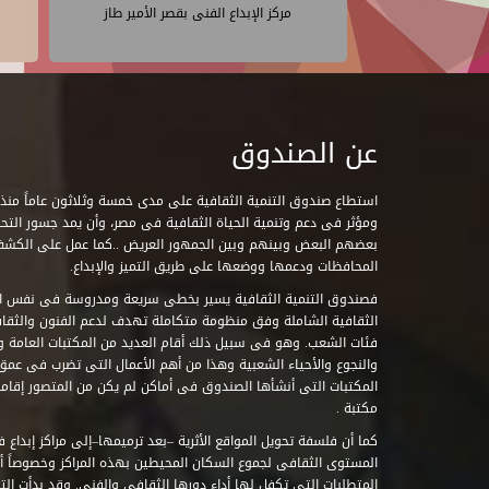
مركز الإبداع الفنى بقصر الأمير طاز
عن الصندوق
ومؤثر فى دعم وتنمية الحياة الثقافية فى مصر، وأن يمد جسور التحاو
بعضهم البعض وبينهم وبين الجمهور العريض ..كما عمل على الكش
المحافظات ودعمها ووضعها على طريق التميز والإبداع.
فصندوق التنمية الثقافية يسير بخطى سريعة ومدروسة فى نفس ال
الثقافية الشاملة وفق منظومة متكاملة تهدف لدعم الفنون والثقاف
فئات الشعب. وهو فى سبيل ذلك أقام العديد من المكتبات العامة وا
والنجوع والأحياء الشعبية وهذا من أهم الأعمال التى تضرب فى عمق 
مكتبة .
كما أن فلسفة تحويل المواقع الأثرية –بعد ترميمها–إلى مراكز إبداع 
المستوى الثقافى لجموع السكان المحيطين بهذه المراكز وخصوصاً أن