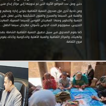
حتى وصل عدد المواقع الأثرية التى تم تحويلها إلى مراكز إبداع فنى تابعة للصند
ومن ناحية أخرى فإن صندوق التنمية الثقافية يتولى إدارة وتنظيم ود
والفنية فى السينما والمسرح والفنون التشكيلية والتى تعمل على 
التنمية والتطوير ومنها: المهرجان القومى للسينما المصرية، المهر
التجريبى، سمبوزيوم النحت الدولى بأسوان، مهرجان سينما الطفل.....
كما يقوم الصندوق فى سبيل تحقيق التنمية الثقافية الشاملة بتقدي
والهيئات والمراكز الثقافية والفنية الأهلية والحكومية وكذلك يقوم
فروع الثقافة.