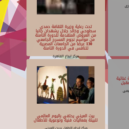
رى
تحت رعاية وزيرة الثقافة حمدي
سطوحي وخالد جلال يشهدان جانبا
من العروض المتقدمة للدورة الثامنة
من مواسم نجوم المسرح الجامعي
130 عرضًا من الجامعات المصرية
تتنافس في الدورة الثامنة
مركز ابداع القاهرة
غنائية
قبل
يمى
بيت العيني يحتفي باليوم العالمي
للبيئة بفعاليات فنية وتوعوية للأطفال
مركز ابداع الطفل ببيت العينى