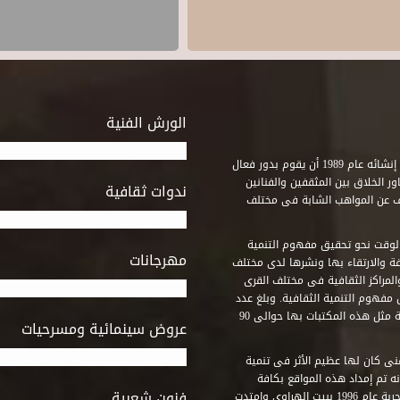
الورش الفنية
استطاع صندوق التنمية الثقافية على مدى خمسة وثلاثون عاماً منذ إنشائه عام 1989 أن يقوم بدور فعال
ر الخلاق بين المثقفين والفنانين
ندوات ثقافية
ف عن المواهب الشابة فى مختلف
وقت نحو تحقيق مفهوم التنمية
مهرجانات
ة والارتقاء بها ونشرها لدى مختلف
لمراكز الثقافية فى مختلف القرى
مفهوم التنمية الثقافية. وبلغ عدد
المكتبات التى أنشأها الصندوق فى أماكن لم يكن من المتصور إقامة مثل هذه المكتبات بها حوالى 90
عروض سينمائية ومسرحيات
فنى كان لها عظيم الأثر فى تنمية
ه تم إمداد هذه المواقع بكافة
فنون شعبية
المتطلبات التى تكفل لها أداء دورها الثقافى والفنى. وقد بدأت التجربة عام 1996 ببيت الهراوى وامتدت