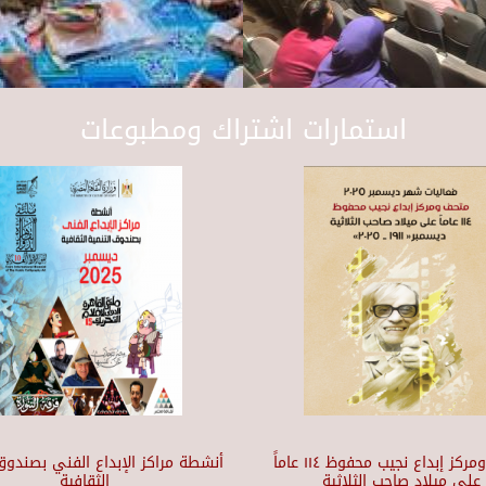
استمارات اشتراك ومطبوعات
متحف ومركز إبداع نجيب محفوظ ١١٤ عاماً
أنشطة مراكز الإبداع الفني بصندوق 
على ميلاد صاحب الثلاثية
الثقافية