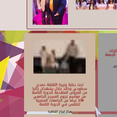
تراث
الجمعة
رى
تحت رعاية وزيرة الثقافة حمدي
سطوحي وخالد جلال يشهدان جانبا
من العروض المتقدمة للدورة الثامنة
من مواسم نجوم المسرح الجامعي
130 عرضًا من الجامعات المصرية
تتنافس في الدورة الثامنة
مركز ابداع القاهرة