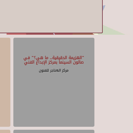
"الهزيمة الحقيقية.. ما هي؟" في
صالون السينما بمركز الإبداع الفني
مركز الهناجر للفنون