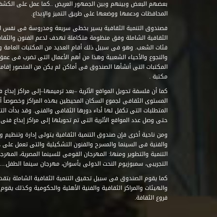
بعضهم البعض وبينهم وبين الجمهور العريض ..كما عمل على الكش
المحافظات ودعمها ووضعها على طريق التميز والإبداع.
فصندوق التنمية الثقافية يسير بخطى سريعة ومدروسة فى نفس ال
الثقافية الشاملة وفق منظومة متكاملة تهدف لدعم الفنون والثقاف
فئات الشعب. وهو فى سبيل ذلك أقام العديد من المكتبات العامة وا
والنجوع والأحياء الشعبية وهذا من أهم الأعمال التى تضرب فى عمق 
مكتبة .
كما أن فلسفة تحويل المواقع الأثرية –بعد ترميمها–إلى مراكز إبداع 
المستوى الثقافى لجموع السكان المحيطين بهذه المراكز وخصوصاً أن
حتى وصل عدد المواقع الأثرية التى تم تحويلها إلى مراكز إبداع فنى تابعة للصند
ومن ناحية أخرى فإن صندوق التنمية الثقافية يتولى إدارة وتنظيم ود
والفنية فى السينما والمسرح والفنون التشكيلية والتى تعمل على 
التنمية والتطوير ومنها: المهرجان القومى للسينما المصرية، المهر
التجريبى، سمبوزيوم النحت الدولى بأسوان، مهرجان سينما الطفل.....
كما يقوم الصندوق فى سبيل تحقيق التنمية الثقافية الشاملة بتقدي
والهيئات والمراكز الثقافية والفنية الأهلية والحكومية وكذلك يقوم
فروع الثقافة.