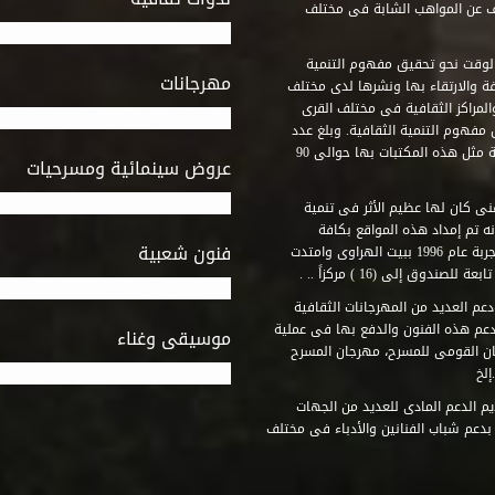
ف عن المواهب الشابة فى مختلف
وقت نحو تحقيق مفهوم التنمية
مهرجانات
ة والارتقاء بها ونشرها لدى مختلف
لمراكز الثقافية فى مختلف القرى
مفهوم التنمية الثقافية. وبلغ عدد
المكتبات التى أنشأها الصندوق فى أماكن لم يكن من المتصور إقامة مثل هذه المكتبات بها حوالى 90
عروض سينمائية ومسرحيات
فنى كان لها عظيم الأثر فى تنمية
ه تم إمداد هذه المواقع بكافة
فنون شعبية
المتطلبات التى تكفل لها أداء دورها الثقافى والفنى. وقد بدأت التجربة عام 1996 ببيت الهراوى وامتدت
وق إلى (16 ) مركزاً .. .
عم العديد من المهرجانات الثقافية
دعم هذه الفنون والدفع بها فى عملية
موسيقى وغناء
جان القومى للمسرح، مهرجان المسرح
إلخ
م الدعم المادى للعديد من الجهات
 بدعم شباب الفنانين والأدباء فى مختلف