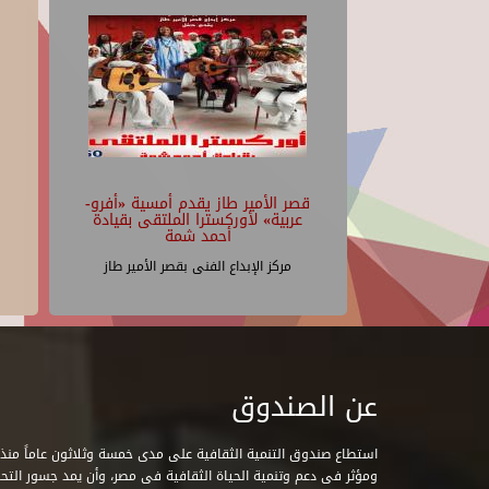
قصر الأمير طاز يقدم أمسية «أفرو-
عربية» لأوركسترا الملتقى بقيادة
أحمد شمة
مركز الإبداع الفنى بقصر الأمير طاز
عن الصندوق
ومؤثر فى دعم وتنمية الحياة الثقافية فى مصر، وأن يمد جسور التحاو