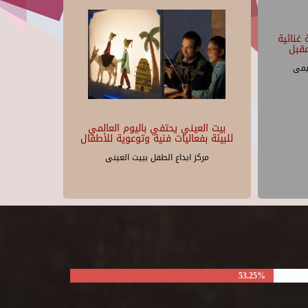
غنائية
قبل
يمى
بيت العيني يحتفي باليوم العالمي
للبيئة بفعاليات فنية وتوعوية للأطفال
مركز ابداع الطفل ببيت العينى
53.25%