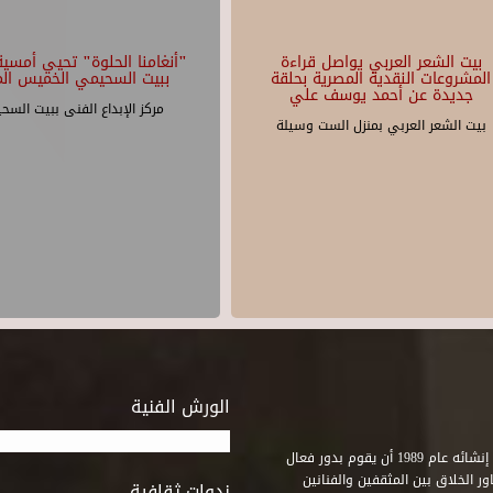
بيت الشعر العربي يواصل قراءة
"أنغامنا الحلوة" تحيي أمسية 
المشروعات النقدية المصرية بحلقة
ببيت السحيمي الخميس الم
جديدة عن أحمد يوسف علي
مركز الإبداع الفنى ببيت السح
بيت الشعر العربي بمنزل الست وسيلة
الورش الفنية
استطاع صندوق التنمية الثقافية على مدى خمسة وثلاثون عاماً منذ إنشائه عام 1989 أن يقوم بدور فعال
ر الخلاق بين المثقفين والفنانين
ندوات ثقافية