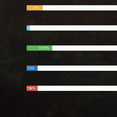
11%
2%
17.73%
7.5%
7.56%