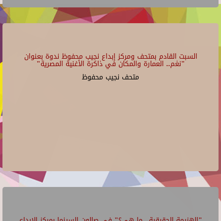
السبت القادم بمتحف ومركز إبداع نجيب محفوظ ندوة بعنوان
"نغم.. العمارة والمكان في ذاكرة الأغنية المصرية"
متحف نجيب محفوظ
"الهزيمة الحقيقية.. ما هي؟" في صالون السينما بمركز الإبداع