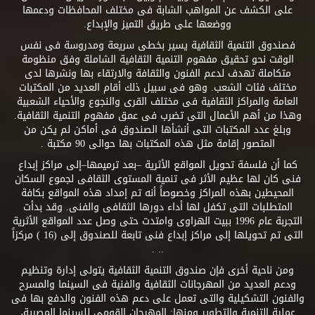
على الكشف عن المواهب الشابة فى مختلف المحافظات ودعمها
ووضعها على طريق التميز والإبداع.
فصندوق التنمية الثقافية يسير بخطى سريعة ومدروسة فى نفس
الوقت نحو تحقيق مفهوم التنمية الثقافية الشاملة وفق منظومة
متكاملة تهدف لدعم الفنون والثقافة والارتقاء بها ونشرها لدى
مختلف فئات الشعب. وهو فى سبيل ذلك أقام العديد من المكتبات
العامة والمراكز الثقافية فى مختلف القرى والنجوع والأحياء الشعبية
وهذا من أهم الأعمال التى تضرب فى عمق مفهوم التنمية الثقافية.
وبلغ عدد المكتبات التى أنشأها الصندوق فى أماكن لم يكن من
المتصور إقامة مثل هذه المكتبات بها حوالى 90 مكتبة .
كما أن فلسفة تحويل المواقع الأثرية –بعد ترميمها–إلى مراكز إبداع
فنى كان لها عظيم الأثر فى تنمية المستوى الثقافى لجموع السكان
المحيطين بهذه المراكز وخصوصاً أنه تم إمداد هذه المواقع بكافة
المتطلبات التى تكفل لها أداء دورها الثقافى والفنى. وقد بدأت
التجربة عام 1996 ببيت الهراوى وامتدت حتى وصل عدد المواقع الأثرية
التى تم تحويلها إلى مراكز إبداع فنى تابعة للصندوق إلى (16 ) مركزاً
.. .
ومن ناحية أخرى فإن صندوق التنمية الثقافية يتولى إدارة وتنظيم
ودعم العديد من المهرجانات الثقافية والفنية فى السينما والمسرح
والفنون التشكيلية والتى تعمل على دعم هذه الفنون والدفع بها فى
عملية التنمية والتطوير ومنها: المهرجان القومى للسينما المصرية،