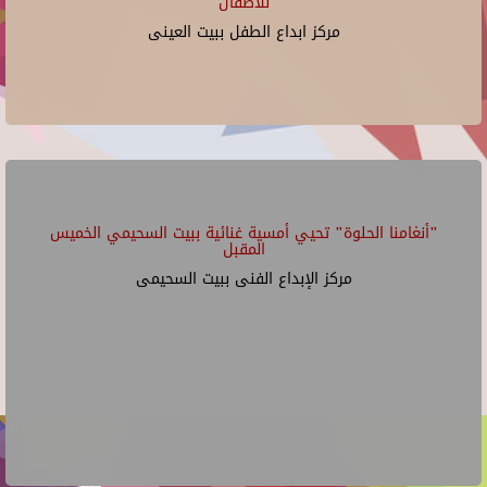
للأطفال
مركز ابداع الطفل ببيت العينى
"أنغامنا الحلوة" تحيي أمسية غنائية ببيت السحيمي الخميس
المقبل
مركز الإبداع الفنى ببيت السحيمى