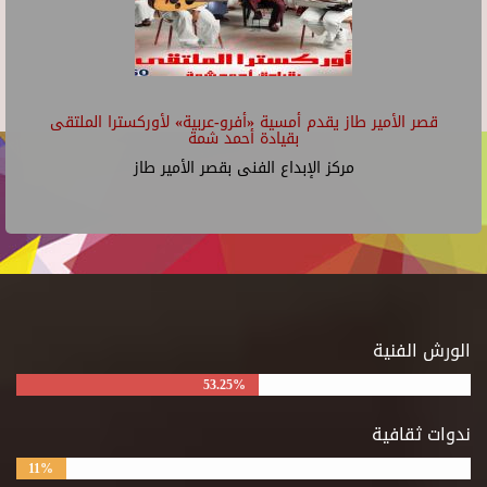
قصر الأمير طاز يقدم أمسية «أفرو-عربية» لأوركسترا الملتقى
بقيادة أحمد شمة
مركز الإبداع الفنى بقصر الأمير طاز
الورش الفنية
53.25%
ندوات ثقافية
11%