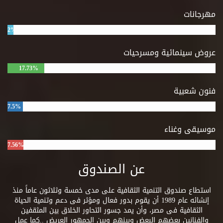
مهرجانات
2%
عروض سينمائية ومسرحيات
17.73%
فنون شعبية
7.5%
موسيقى وغناء
7.56%
عن الصندوق
استطاع صندوق التنمية الثقافية على مدى خمسة وثلاثون عاماً منذ
إنشائه عام 1989 أن يقوم بدور فعال ومؤثر فى دعم وتنمية الحياة
الثقافية فى مصر، وأن يمد جسور التحاور الخلاق بين المثقفين
والفنانين بعضهم البعض وبينهم وبين الجمهور العريض ..كما عمل