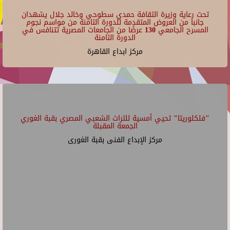
تحت رعاية وزيرة الثقافة حمدي سطوحي وخالد جلال يشهدان
جانبا من العروض المتقدمة للدورة الثامنة من مواسم نجوم
المسرح الجامعي 130 عرضًا من الجامعات المصرية تتنافس في
الدورة الثامنة
مركز ابداع القاهرة
"فلكلوريتا" تحيي أمسية للتراث الشعبي المصري بقبة الغوري
الجمعة المقبلة
مركز الإبداع الفنى بقبة الغورى