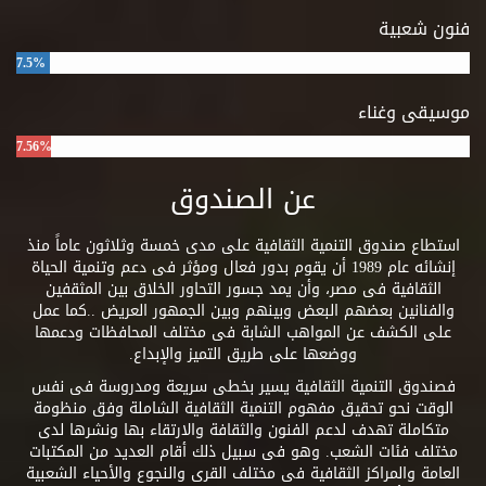
فنون شعبية
7.5%
موسيقى وغناء
7.56%
عن الصندوق
استطاع صندوق التنمية الثقافية على مدى خمسة وثلاثون عاماً منذ
إنشائه عام 1989 أن يقوم بدور فعال ومؤثر فى دعم وتنمية الحياة
الثقافية فى مصر، وأن يمد جسور التحاور الخلاق بين المثقفين
والفنانين بعضهم البعض وبينهم وبين الجمهور العريض ..كما عمل
على الكشف عن المواهب الشابة فى مختلف المحافظات ودعمها
ووضعها على طريق التميز والإبداع.
فصندوق التنمية الثقافية يسير بخطى سريعة ومدروسة فى نفس
الوقت نحو تحقيق مفهوم التنمية الثقافية الشاملة وفق منظومة
متكاملة تهدف لدعم الفنون والثقافة والارتقاء بها ونشرها لدى
مختلف فئات الشعب. وهو فى سبيل ذلك أقام العديد من المكتبات
العامة والمراكز الثقافية فى مختلف القرى والنجوع والأحياء الشعبية