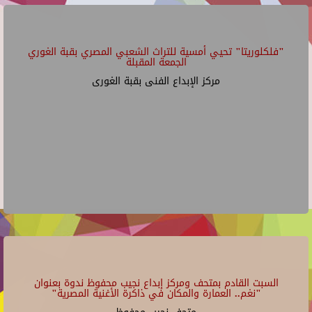
"فلكلوريتا" تحيي أمسية للتراث الشعبي المصري بقبة الغوري
الجمعة المقبلة
مركز الإبداع الفنى بقبة الغورى
السبت القادم بمتحف ومركز إبداع نجيب محفوظ ندوة بعنوان
"نغم.. العمارة والمكان في ذاكرة الأغنية المصرية"