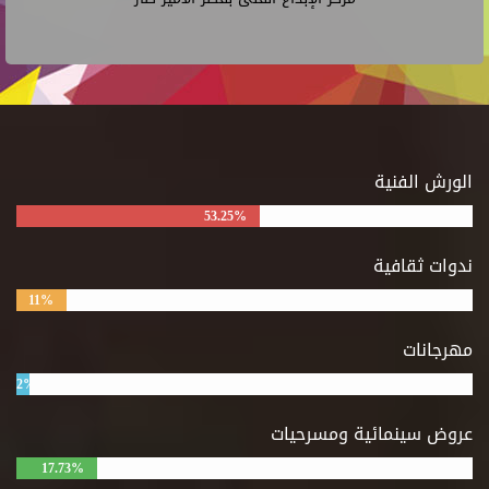
الورش الفنية
53.25%
ندوات ثقافية
11%
مهرجانات
2%
عروض سينمائية ومسرحيات
17.73%