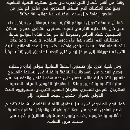
وهذا من أهم الأعمال التى تضرب فى عمق مفهوم التنمية الثقافية.
وبلغ عدد المكتبات التى أنشأها الصندوق فى أماكن لم يكن من
المتصور إقامة مثل هذه المكتبات بها حوالى 90 مكتبة .
كما أن فلسفة تحويل المواقع الأثرية –بعد ترميمها–إلى مراكز إبداع
فنى كان لها عظيم الأثر فى تنمية المستوى الثقافى لجموع السكان
المحيطين بهذه المراكز وخصوصاً أنه تم إمداد هذه المواقع بكافة
المتطلبات التى تكفل لها أداء دورها الثقافى والفنى. وقد بدأت
التجربة عام 1996 ببيت الهراوى وامتدت حتى وصل عدد المواقع الأثرية
التى تم تحويلها إلى مراكز إبداع فنى تابعة للصندوق إلى (16 ) مركزاً
.. .
ومن ناحية أخرى فإن صندوق التنمية الثقافية يتولى إدارة وتنظيم
ودعم العديد من المهرجانات الثقافية والفنية فى السينما والمسرح
والفنون التشكيلية والتى تعمل على دعم هذه الفنون والدفع بها فى
عملية التنمية والتطوير ومنها: المهرجان القومى للسينما المصرية،
المهرجان القومى للمسرح، مهرجان المسرح التجريبى، سمبوزيوم النحت
الدولى بأسوان، مهرجان سينما الطفل.....إلخ
كما يقوم الصندوق فى سبيل تحقيق التنمية الثقافية الشاملة بتقديم
الدعم المادى للعديد من الجهات والهيئات والمراكز الثقافية والفنية
الأهلية والحكومية وكذلك يقوم بدعم شباب الفنانين والأدباء فى
مختلف فروع الثقافة.