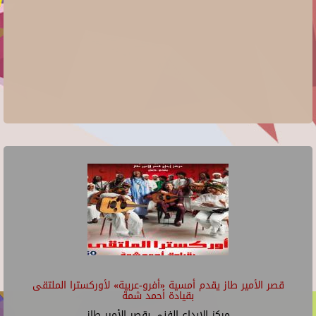
قصر الأمير طاز يقدم أمسية «أفرو-عربية» لأوركسترا الملتقى
بقيادة أحمد شمة
مركز الإبداع الفنى بقصر الأمير طاز