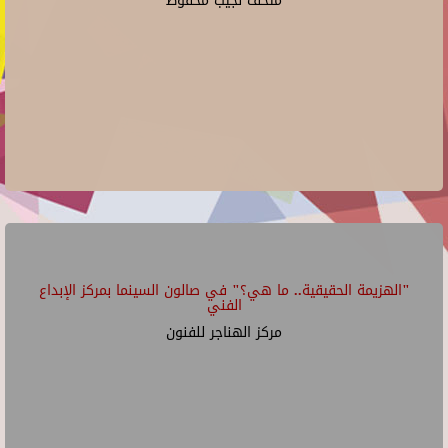
متحف نجيب محفوظ
"الهزيمة الحقيقية.. ما هي؟" في صالون السينما بمركز الإبداع
الفني
مركز الهناجر للفنون