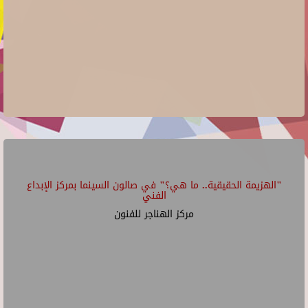
"الهزيمة الحقيقية.. ما هي؟" في صالون السينما بمركز الإبداع
الفني
مركز الهناجر للفنون