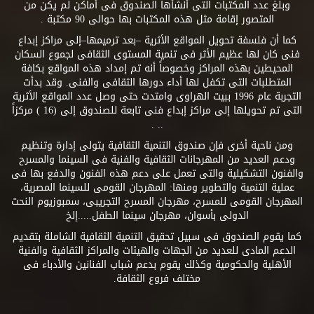
وبلغ عدد المكتبات التى أنشأها الصندوق فى أماكن لم يكن من
المتصور إقامة مثل هذه المكتبات بها حوالى 90 مكتبة .
كما أن فلسفة تحويل المواقع الأثرية –بعد ترميمها–إلى مراكز إبداع
فنى كان لها عظيم الأثر فى تنمية المستوى الثقافى لجموع السكان
المحيطين بهذه المراكز وخصوصاً أنه تم إمداد هذه المواقع بكافة
المتطلبات التى تكفل لها أداء دورها الثقافى والفنى. وقد بدأت
التجربة عام 1996 ببيت الهراوى وامتدت حتى وصل عدد المواقع الأثرية
التى تم تحويلها إلى مراكز إبداع فنى تابعة للصندوق إلى (16 ) مركزاً
.. .
ومن ناحية أخرى فإن صندوق التنمية الثقافية يتولى إدارة وتنظيم
ودعم العديد من المهرجانات الثقافية والفنية فى السينما والمسرح
والفنون التشكيلية والتى تعمل على دعم هذه الفنون والدفع بها فى
عملية التنمية والتطوير ومنها: المهرجان القومى للسينما المصرية،
المهرجان القومى للمسرح، مهرجان المسرح التجريبى، سمبوزيوم النحت
الدولى بأسوان، مهرجان سينما الطفل.....إلخ
كما يقوم الصندوق فى سبيل تحقيق التنمية الثقافية الشاملة بتقديم
الدعم المادى للعديد من الجهات والهيئات والمراكز الثقافية والفنية
الأهلية والحكومية وكذلك يقوم بدعم شباب الفنانين والأدباء فى
مختلف فروع الثقافة.