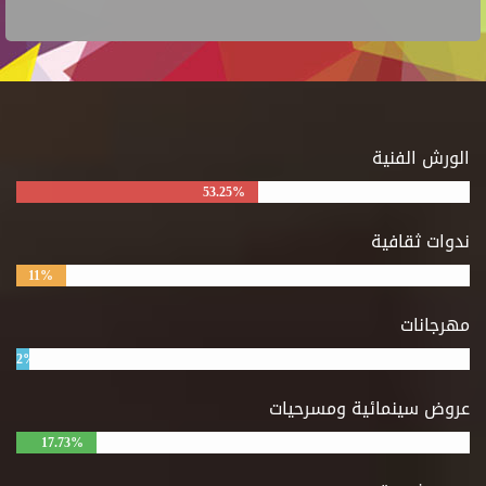
الورش الفنية
53.25%
ندوات ثقافية
11%
مهرجانات
2%
عروض سينمائية ومسرحيات
17.73%