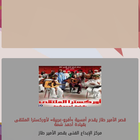
قصر الأمير طاز يقدم أمسية «أفرو-عربية» لأوركسترا الملتقى
بقيادة أحمد شمة
مركز الإبداع الفنى بقصر الأمير طاز