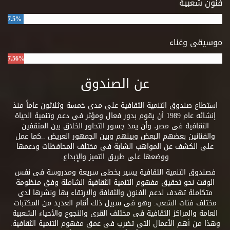
فنون شعبية
7.5%
موسيقى وغناء
7.56%
عن الصندوق
استطاع صندوق التنمية الثقافية على مدى خمسة وثلاثون عاماً منذ
إنشائه عام 1989 أن يقوم بدور فعال ومؤثر فى دعم وتنمية الحياة
الثقافية فى مصر، وأن يمد جسور التحاور الخلاق بين المثقفين
والفنانين بعضهم البعض وبينهم وبين الجمهور العريض ..كما عمل
على الكشف عن المواهب الشابة فى مختلف المحافظات ودعمها
ووضعها على طريق التميز والإبداع.
فصندوق التنمية الثقافية يسير بخطى سريعة ومدروسة فى نفس
الوقت نحو تحقيق مفهوم التنمية الثقافية الشاملة وفق منظومة
متكاملة تهدف لدعم الفنون والثقافة والارتقاء بها ونشرها لدى
مختلف فئات الشعب. وهو فى سبيل ذلك أقام العديد من المكتبات
العامة والمراكز الثقافية فى مختلف القرى والنجوع والأحياء الشعبية
وهذا من أهم الأعمال التى تضرب فى عمق مفهوم التنمية الثقافية.