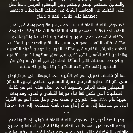
والفنانين بعضهم البعض وبينهم وبين الجمهور العريض ..كما عمل
على الكشف عن المواهب الشابة فى مختلف المحافظات ودعمها
ووضعها على طريق التميز والإبداع.
فصندوق التنمية الثقافية يسير بخطى سريعة ومدروسة فى نفس
الوقت نحو تحقيق مفهوم التنمية الثقافية الشاملة وفق منظومة
متكاملة تهدف لدعم الفنون والثقافة والارتقاء بها ونشرها لدى
مختلف فئات الشعب. وهو فى سبيل ذلك أقام العديد من المكتبات
العامة والمراكز الثقافية فى مختلف القرى والنجوع والأحياء الشعبية
وهذا من أهم الأعمال التى تضرب فى عمق مفهوم التنمية الثقافية.
وبلغ عدد المكتبات التى أنشأها الصندوق فى أماكن لم يكن من
المتصور إقامة مثل هذه المكتبات بها حوالى 90 مكتبة .
كما أن فلسفة تحويل المواقع الأثرية –بعد ترميمها–إلى مراكز إبداع
فنى كان لها عظيم الأثر فى تنمية المستوى الثقافى لجموع السكان
المحيطين بهذه المراكز وخصوصاً أنه تم إمداد هذه المواقع بكافة
المتطلبات التى تكفل لها أداء دورها الثقافى والفنى. وقد بدأت
التجربة عام 1996 ببيت الهراوى وامتدت حتى وصل عدد المواقع الأثرية
التى تم تحويلها إلى مراكز إبداع فنى تابعة للصندوق إلى (16 ) مركزاً
.. .
ومن ناحية أخرى فإن صندوق التنمية الثقافية يتولى إدارة وتنظيم
ودعم العديد من المهرجانات الثقافية والفنية فى السينما والمسرح
والفنون التشكيلية والتى تعمل على دعم هذه الفنون والدفع بها فى