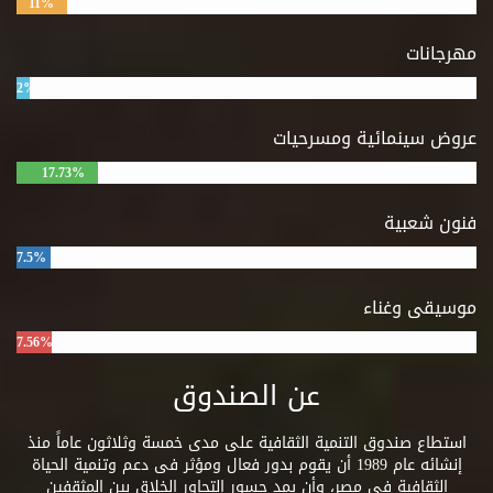
11%
مهرجانات
2%
عروض سينمائية ومسرحيات
17.73%
فنون شعبية
7.5%
موسيقى وغناء
7.56%
عن الصندوق
استطاع صندوق التنمية الثقافية على مدى خمسة وثلاثون عاماً منذ
إنشائه عام 1989 أن يقوم بدور فعال ومؤثر فى دعم وتنمية الحياة
الثقافية فى مصر، وأن يمد جسور التحاور الخلاق بين المثقفين