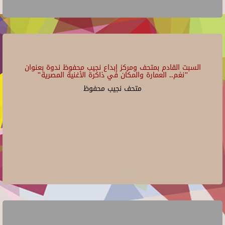
السبت القادم بمتحف ومركز إبداع نجيب محفوظ ندوة بعنوان
"نغم.. العمارة والمكان في ذاكرة الأغنية المصرية"
متحف نجيب محفوظ