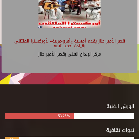
قصر الأمير طاز يقدم أمسية «أفرو-عربية» لأوركسترا الملتقى
بقيادة أحمد شمة
مركز الإبداع الفنى بقصر الأمير طاز
الورش الفنية
53.25%
ندوات ثقافية